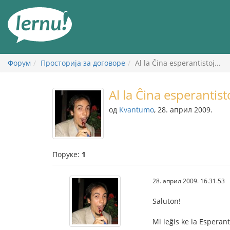
У
садржају
Форум
Просторија за договоре
Al la Ĉina esperantistoj...
Al la Ĉina esperantisto
од
Kvantumo
, 28. април 2009.
Поруке:
1
28. април 2009. 16.31.53
Saluton!
Mi leĝis ke la Esperant