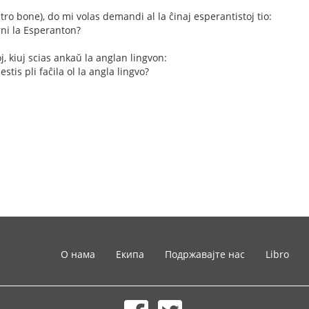
tro bone), do mi volas demandi al la ĉinaj esperantistoj tio:
rni la Esperanton?
oj, kiuj scias ankaŭ la anglan lingvon:
stis pli faĉila ol la angla lingvo?
О нама
Екипа
Подржавајте нас
Libro