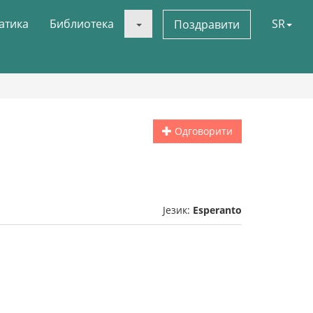
атика
Библиотека
SR
Поздравити
Одговорити
Језик:
Esperanto