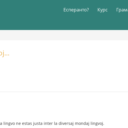
Есперанто?
Курс
Грам
j...
a lingvo ne estas justa inter la diversaj mondaj lingvoj.