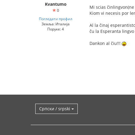
Kvantumo
Mi scias ĉinlingvon(ne 
0
Kiom vi necesis por le
Погледати профил
Земља: Италија
Al la ĉinaj esperantist
Поруке: 4
ĉu la Esperanta lingvo e
Dankon al ĉiu!!!
Српски / srpski