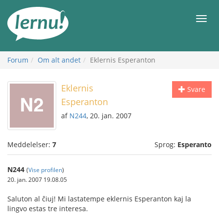
Til
indholdet
Men
Forum
Om alt andet
Eklernis Esperanton
Eklernis
Svare
Esperanton
af
N244
, 20. jan. 2007
Meddelelser:
7
Sprog:
Esperanto
N244
(
Vise profilen
)
20. jan. 2007 19.08.05
Saluton al ĉiuj! Mi lastatempe eklernis Esperanton kaj la
lingvo estas tre interesa.