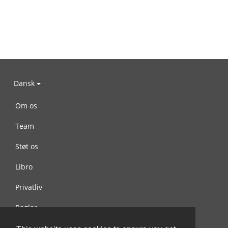
Dansk
Om os
Team
Støt os
Libro
Privatliv
Regler
Kontakt os