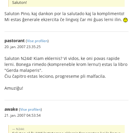
Saluton!
Saluton Pino, kaj dankon por la salutado kaj la komplimento!
Mi estas ĝenerale ekzercita ĉe lingvoj ĉar mi ĝuas lerni ilin.
pastorant
(
Vise profilen
)
20. jan. 2007 23.35.25
Saluton N244! Kiam eklernis? Vi vidos, ke oni povas rapide
lerni. Bonega rimedo (kompreneble krom lernu!) estas la libro
"Gerda malaperis".
Ĉiu ĉapitro estas leciono, progreseme pli malfacila.
Amuziĝu!
awake
(
Vise profilen
)
21. jan. 2007 04.53.54
N244: