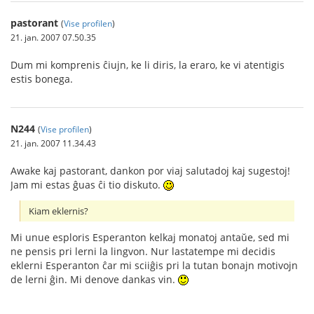
pastorant
(
Vise profilen
)
21. jan. 2007 07.50.35
Dum mi komprenis ĉiujn, ke li diris, la eraro, ke vi atentigis
estis bonega.
N244
(
Vise profilen
)
21. jan. 2007 11.34.43
Awake kaj pastorant, dankon por viaj salutadoj kaj sugestoj!
Jam mi estas ĝuas ĉi tio diskuto.
Kiam eklernis?
Mi unue esploris Esperanton kelkaj monatoj antaŭe, sed mi
ne pensis pri lerni la lingvon. Nur lastatempe mi decidis
eklerni Esperanton ĉar mi sciiĝis pri la tutan bonajn motivojn
de lerni ĝin. Mi denove dankas vin.