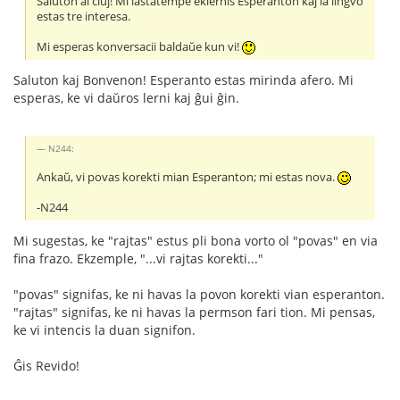
Saluton al ĉiuj! Mi lastatempe eklernis Esperanton kaj la lingvo
estas tre interesa.
Mi esperas konversacii baldaŭe kun vi!
Saluton kaj Bonvenon! Esperanto estas mirinda afero. Mi
esperas, ke vi daŭros lerni kaj ĝui ĝin.
N244:
Ankaŭ, vi povas korekti mian Esperanton; mi estas nova.
-N244
Mi sugestas, ke "rajtas" estus pli bona vorto ol "povas" en via
fina frazo. Ekzemple, "...vi rajtas korekti..."
"povas" signifas, ke ni havas la povon korekti vian esperanton.
"rajtas" signifas, ke ni havas la permson fari tion. Mi pensas,
ke vi intencis la duan signifon.
Ĝis Revido!