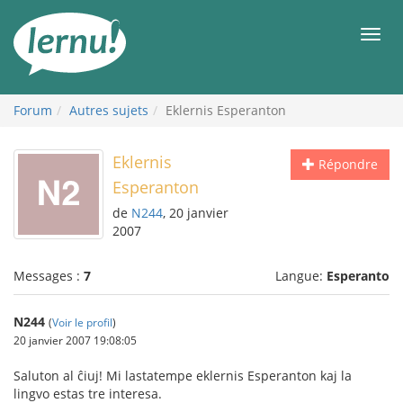
Aller
au
Men
contenu
Forum
Autres sujets
Eklernis Esperanton
Eklernis
Répondre
Esperanton
de
N244
, 20 janvier
2007
Messages :
7
Langue:
Esperanto
N244
(
Voir le profil
)
20 janvier 2007 19:08:05
Saluton al ĉiuj! Mi lastatempe eklernis Esperanton kaj la
lingvo estas tre interesa.