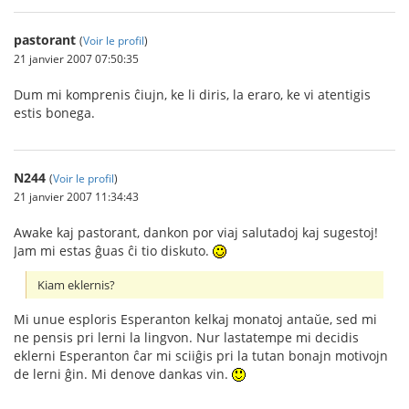
pastorant
(
Voir le profil
)
21 janvier 2007 07:50:35
Dum mi komprenis ĉiujn, ke li diris, la eraro, ke vi atentigis
estis bonega.
N244
(
Voir le profil
)
21 janvier 2007 11:34:43
Awake kaj pastorant, dankon por viaj salutadoj kaj sugestoj!
Jam mi estas ĝuas ĉi tio diskuto.
Kiam eklernis?
Mi unue esploris Esperanton kelkaj monatoj antaŭe, sed mi
ne pensis pri lerni la lingvon. Nur lastatempe mi decidis
eklerni Esperanton ĉar mi sciiĝis pri la tutan bonajn motivojn
de lerni ĝin. Mi denove dankas vin.