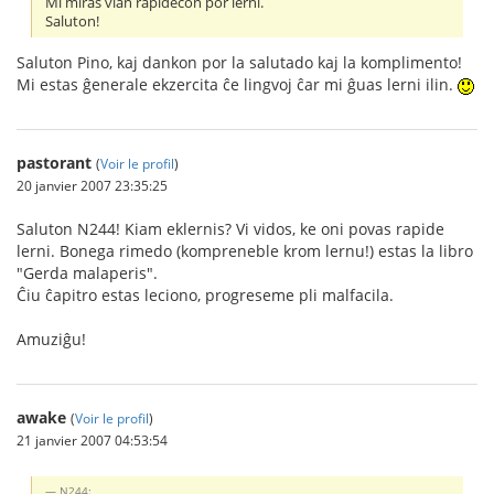
Mi miras vian rapidecon por lerni.
Saluton!
Saluton Pino, kaj dankon por la salutado kaj la komplimento!
Mi estas ĝenerale ekzercita ĉe lingvoj ĉar mi ĝuas lerni ilin.
pastorant
(
Voir le profil
)
20 janvier 2007 23:35:25
Saluton N244! Kiam eklernis? Vi vidos, ke oni povas rapide
lerni. Bonega rimedo (kompreneble krom lernu!) estas la libro
"Gerda malaperis".
Ĉiu ĉapitro estas leciono, progreseme pli malfacila.
Amuziĝu!
awake
(
Voir le profil
)
21 janvier 2007 04:53:54
N244: