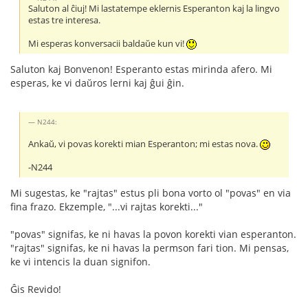
Saluton al ĉiuj! Mi lastatempe eklernis Esperanton kaj la lingvo
estas tre interesa.
Mi esperas konversacii baldaŭe kun vi!
Saluton kaj Bonvenon! Esperanto estas mirinda afero. Mi
esperas, ke vi daŭros lerni kaj ĝui ĝin.
N244:
Ankaŭ, vi povas korekti mian Esperanton; mi estas nova.
-N244
Mi sugestas, ke "rajtas" estus pli bona vorto ol "povas" en via
fina frazo. Ekzemple, "...vi rajtas korekti..."
"povas" signifas, ke ni havas la povon korekti vian esperanton.
"rajtas" signifas, ke ni havas la permson fari tion. Mi pensas,
ke vi intencis la duan signifon.
Ĝis Revido!