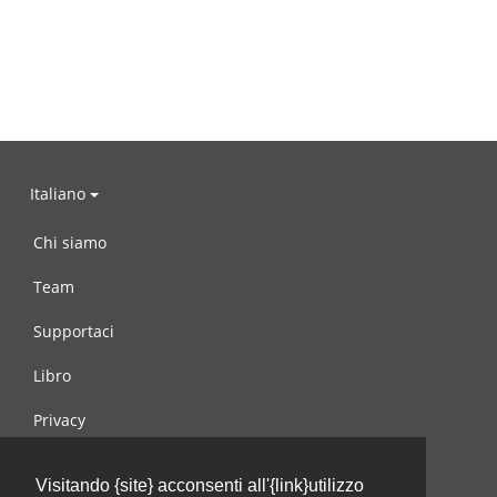
Italiano
Chi siamo
Team
Supportaci
Libro
Privacy
Condizioni d’uso
Visitando {site} acconsenti all'{link}utilizzo