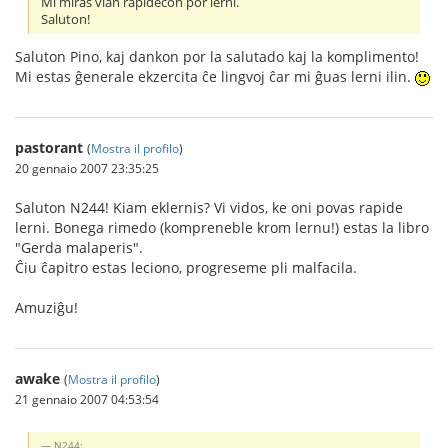
Mi miras vian rapidecon por lerni.
Saluton!
Saluton Pino, kaj dankon por la salutado kaj la komplimento!
Mi estas ĝenerale ekzercita ĉe lingvoj ĉar mi ĝuas lerni ilin.
pastorant
(
Mostra il profilo
)
20 gennaio 2007 23:35:25
Saluton N244! Kiam eklernis? Vi vidos, ke oni povas rapide
lerni. Bonega rimedo (kompreneble krom lernu!) estas la libro
"Gerda malaperis".
Ĉiu ĉapitro estas leciono, progreseme pli malfacila.
Amuziĝu!
awake
(
Mostra il profilo
)
21 gennaio 2007 04:53:54
N244: