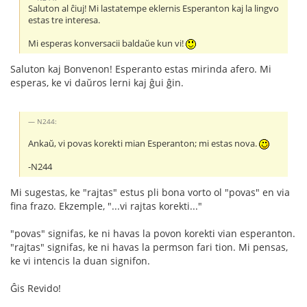
Saluton al ĉiuj! Mi lastatempe eklernis Esperanton kaj la lingvo
estas tre interesa.
Mi esperas konversacii baldaŭe kun vi!
Saluton kaj Bonvenon! Esperanto estas mirinda afero. Mi
esperas, ke vi daŭros lerni kaj ĝui ĝin.
N244:
Ankaŭ, vi povas korekti mian Esperanton; mi estas nova.
-N244
Mi sugestas, ke "rajtas" estus pli bona vorto ol "povas" en via
fina frazo. Ekzemple, "...vi rajtas korekti..."
"povas" signifas, ke ni havas la povon korekti vian esperanton.
"rajtas" signifas, ke ni havas la permson fari tion. Mi pensas,
ke vi intencis la duan signifon.
Ĝis Revido!