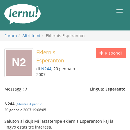
Vai
all’indice
Men
Forum
Altri temi
Eklernis Esperanton
Eklernis
Rispondi
Esperanton
di
N244
, 20 gennaio
2007
Messaggi:
7
Lingua:
Esperanto
N244
(
Mostra il profilo
)
20 gennaio 2007 19:08:05
Saluton al ĉiuj! Mi lastatempe eklernis Esperanton kaj la
lingvo estas tre interesa.