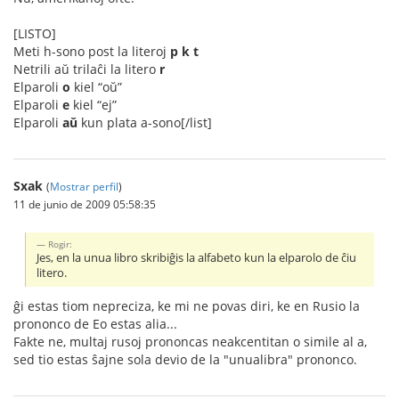
[LISTO]
Meti h-sono post la literoj
p k t
Netrili aŭ trilaĉi la litero
r
Elparoli
o
kiel “oŭ”
Elparoli
e
kiel “ej”
Elparoli
aŭ
kun plata a-sono[/list]
Sxak
(
Mostrar perfil
)
11 de junio de 2009 05:58:35
Rogir:
Jes, en la unua libro skribiĝis la alfabeto kun la elparolo de ĉiu
litero.
ĝi estas tiom nepreciza, ke mi ne povas diri, ke en Rusio la
prononco de Eo estas alia...
Fakte ne, multaj rusoj prononcas neakcentitan o simile al a,
sed tio estas ŝajne sola devio de la "unualibra" prononco.