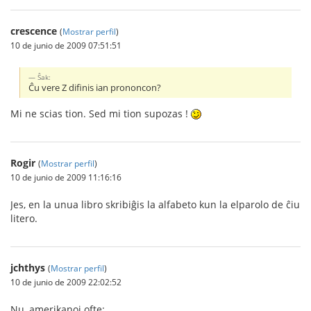
crescence
(
Mostrar perfil
)
10 de junio de 2009 07:51:51
Ŝak:
Ĉu vere Z difinis ian prononcon?
Mi ne scias tion. Sed mi tion supozas !
Rogir
(
Mostrar perfil
)
10 de junio de 2009 11:16:16
Jes, en la unua libro skribiĝis la alfabeto kun la elparolo de ĉiu
litero.
jchthys
(
Mostrar perfil
)
10 de junio de 2009 22:02:52
Nu, amerikanoj ofte: