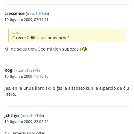
crescence
(
แสดงโปรไฟล์
)
10 มิถุนายน 2009, 07:51:51
Ŝak:
Ĉu vere Z difinis ian prononcon?
Mi ne scias tion. Sed mi tion supozas !
Rogir
(
แสดงโปรไฟล์
)
10 มิถุนายน 2009, 11:16:16
Jes, en la unua libro skribiĝis la alfabeto kun la elparolo de ĉiu
litero.
jchthys
(
แสดงโปรไฟล์
)
10 มิถุนายน 2009, 22:02:52
Nu, amerikanoj ofte: