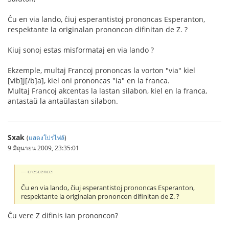
Ĉu en via lando, ĉiuj esperantistoj prononcas Esperanton,
respektante la originalan prononcon difinitan de Z. ?
Kiuj sonoj estas misformataj en via lando ?
Ekzemple, multaj Francoj prononcas la vorton "via" kiel
[vib]j[/b]a], kiel oni prononcas "ia" en la franca.
Multaj Francoj akcentas la lastan silabon, kiel en la franca,
antastaŭ la antaŭlastan silabon.
Sxak
(
แสดงโปรไฟล์
)
9 มิถุนายน 2009, 23:35:01
crescence:
Ĉu en via lando, ĉiuj esperantistoj prononcas Esperanton,
respektante la originalan prononcon difinitan de Z. ?
Ĉu vere Z difinis ian prononcon?