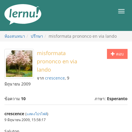
ไป
ยัง
เมนู
สารบัญ
ห้องสนทนา
ปรึกษา
misformata prononco en via lando
misformata
ตอบ
prononco en via
lando
จาก
crescence
, 9
มิถุนายน 2009
ข้อความ
10
ภาษา:
Esperanto
crescence
(
แสดงโปรไฟล์
)
9 มิถุนายน 2009, 15:58:17
Saluton,