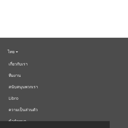
ไทย
เกี่ยวกับเรา
ทีมงาน
สนับสนุนพวกเรา
Libro
ความเป็นส่วนตัว
ข้อกำหนด