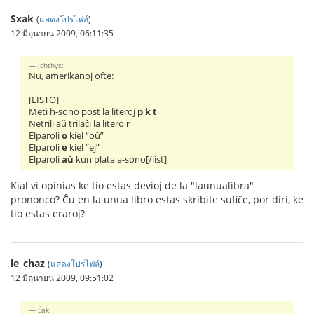
Sxak
(
แสดงโปรไฟล์
)
12 มิถุนายน 2009, 06:11:35
jchthys:
Nu, amerikanoj ofte:
[LISTO]
Meti h-sono post la literoj
p k t
Netrili aŭ trilaĉi la litero
r
Elparoli
o
kiel “oŭ”
Elparoli
e
kiel “ej”
Elparoli
aŭ
kun plata a-sono[/list]
Kial vi opinias ke tio estas devioj de la "launualibra"
prononco? Ĉu en la unua libro estas skribite sufiĉe, por diri, ke
tio estas eraroj?
le_chaz
(
แสดงโปรไฟล์
)
12 มิถุนายน 2009, 09:51:02
Ŝak: