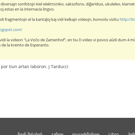
os diversajn sonfotojn kiel elektroniko, saksofono, diĝeriduo, ukuleleo, klar
j estas en la internacia lingvo.
aŭdi fragmentojn el la kantaĵoj kaj vidi kelkajn videojn, bonvolu vizitu
http://b
logspot.com/
vidi la videon "La Voĉo de Zamenhof", en tiu ĉi video vi povos aŭdi dum 4 mi
 de la kreinto de Esperanto.
 por tiun artan laboron. J Tarducci
ჩვენ შესახებ
გუნდი
დაგვეხმარეთ
Libro
პი