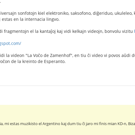
.
 diversajn sonfotojn kiel elektroniko, saksofono, diĝeriduo, ukuleleo
 estas en la internacia lingvo.
ŭdi fragmentojn el la kantaĵoj kaj vidi kelkajn videojn, bonvolu vizitu
ogspot.com/
idi la videon "La Voĉo de Zamenhof", en tiu ĉi video vi povos aŭdi
 voĉon de la kreinto de Esperanto.
ia, mi estas muzikisto el Argentino kaj dum tiu ĉi jaro mi finis mian KD-n,