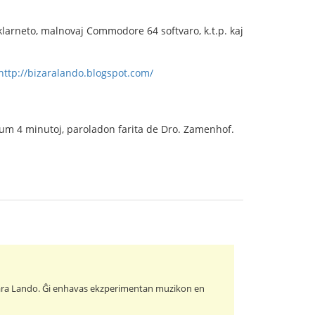
, klarneto, malnovaj Commodore 64 softvaro, k.t.p. kaj
http://bizaralando.blogspot.com/
 dum 4 minutoj, paroladon farita de Dro. Zamenhof.
 Bizara Lando. Ĝi enhavas ekzperimentan muzikon en