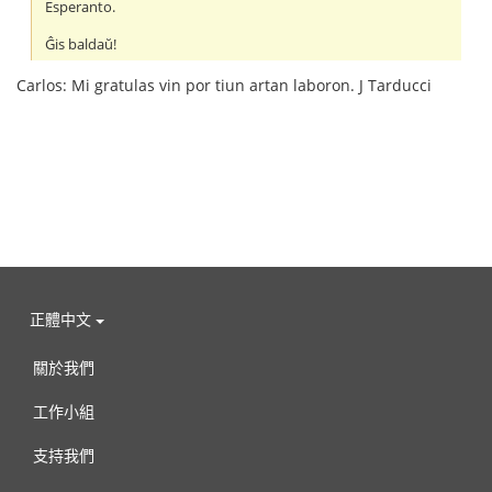
Esperanto.
Ĝis baldaŭ!
Carlos: Mi gratulas vin por tiun artan laboron. J Tarducci
正體中文
關於我們
工作小組
支持我們