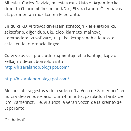
Mi estas Carlos Devizia, mi estas muzikisto el Argentino kaj
dum tiu ĉi jaro mi finis mian KD-n, Bizara Lando. Ĝi enhavas
ekzperimentan muzikon en Esperanto.
En tiu ĉi KD, vi trovos diversajn sonfotojn kiel elektroniko,
saksofono, diĝeriduo, ukuleleo, klarneto, malnovaj
Commodore 64 softvaro, k.t.p. kaj kompreneble la tekstoj
estas en la internacia lingvo.
Ĉu vi volas scii plu, aŭdi fragmentojn el la kantaĵoj kaj vidi
kelkajn videojn, bonvolu vizitu
http://bizaralando.blogspot.com/
http://bizaralando.blogspot.com/
Mi speciale sugestas vidi la videon "La Voĉo de Zamenhof", en
tiu ĉi video vi povos aŭdi dum 4 minutoj, paroladon farita de
Dro. Zamenhof. Tie, vi aŭdos la veran voĉon de la kreinto de
Esperanto.
Ĝis baldaŭ!