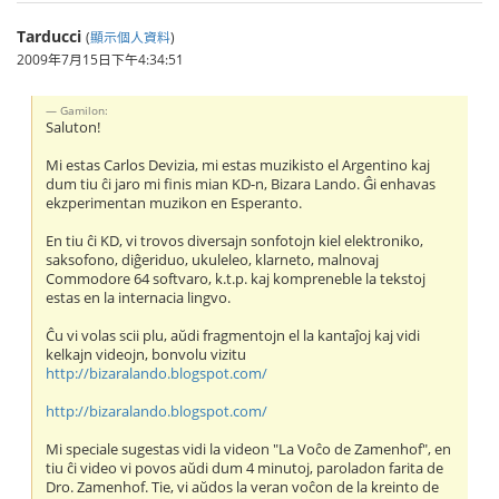
Tarducci
(
顯示個人資料
)
2009年7月15日下午4:34:51
Gamilon:
Saluton!
Mi estas Carlos Devizia, mi estas muzikisto el Argentino kaj
dum tiu ĉi jaro mi finis mian KD-n, Bizara Lando. Ĝi enhavas
ekzperimentan muzikon en Esperanto.
En tiu ĉi KD, vi trovos diversajn sonfotojn kiel elektroniko,
saksofono, diĝeriduo, ukuleleo, klarneto, malnovaj
Commodore 64 softvaro, k.t.p. kaj kompreneble la tekstoj
estas en la internacia lingvo.
Ĉu vi volas scii plu, aŭdi fragmentojn el la kantaĵoj kaj vidi
kelkajn videojn, bonvolu vizitu
http://bizaralando.blogspot.com/
http://bizaralando.blogspot.com/
Mi speciale sugestas vidi la videon "La Voĉo de Zamenhof", en
tiu ĉi video vi povos aŭdi dum 4 minutoj, paroladon farita de
Dro. Zamenhof. Tie, vi aŭdos la veran voĉon de la kreinto de