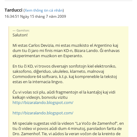
Tarducci
(
Xem thông tin cá nhân
)
16:34:51 Ngày 15 tháng 7 năm 2009
Gamilon:
Saluton!
Mi estas Carlos Devizia, mi estas muzikisto el Argentino kaj
dum tiu ĉi jaro mi finis mian KD-n, Bizara Lando. Ĝi enhavas
ekzperimentan muzikon en Esperanto.
En tiu ĉi KD, vi trovos diversajn sonfotojn kiel elektroniko,
saksofono, diĝeriduo, ukuleleo, klarneto, malnovaj
Commodore 64 softvaro, k.t.p. kaj kompreneble la tekstoj
estas en la internacia lingvo.
Ĉu vi volas scii plu, aŭdi fragmentojn el la kantaĵoj kaj vidi
kelkajn videojn, bonvolu vizitu
http://bizaralando.blogspot.com/
http://bizaralando.blogspot.com/
Mi speciale sugestas vidi la videon "La Voĉo de Zamenhof", en
tiu ĉi video vi povos aŭdi dum 4 minutoj, paroladon farita de
Dro. Zamenhof. Tie, vi aŭdos la veran voĉon de la kreinto de