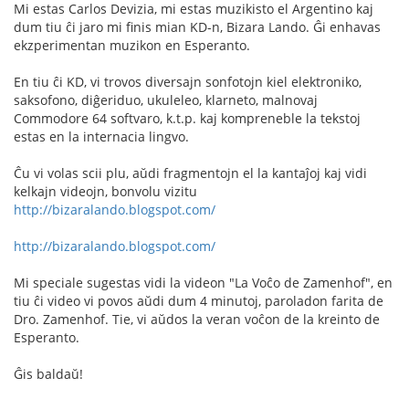
Mi estas Carlos Devizia, mi estas muzikisto el Argentino kaj
dum tiu ĉi jaro mi finis mian KD-n, Bizara Lando. Ĝi enhavas
ekzperimentan muzikon en Esperanto.
En tiu ĉi KD, vi trovos diversajn sonfotojn kiel elektroniko,
saksofono, diĝeriduo, ukuleleo, klarneto, malnovaj
Commodore 64 softvaro, k.t.p. kaj kompreneble la tekstoj
estas en la internacia lingvo.
Ĉu vi volas scii plu, aŭdi fragmentojn el la kantaĵoj kaj vidi
kelkajn videojn, bonvolu vizitu
http://bizaralando.blogspot.com/
http://bizaralando.blogspot.com/
Mi speciale sugestas vidi la videon "La Voĉo de Zamenhof", en
tiu ĉi video vi povos aŭdi dum 4 minutoj, paroladon farita de
Dro. Zamenhof. Tie, vi aŭdos la veran voĉon de la kreinto de
Esperanto.
Ĝis baldaŭ!