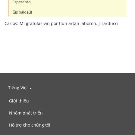
Esperanto.
Ĝis baldaŭ!
Carlos: Mi gratulas vin por tiun artan laboron. J Tarducci
Tiếng Việt
Giới thiệu
Nhóm phát triển
Hỗ trợ cho chúng tôi