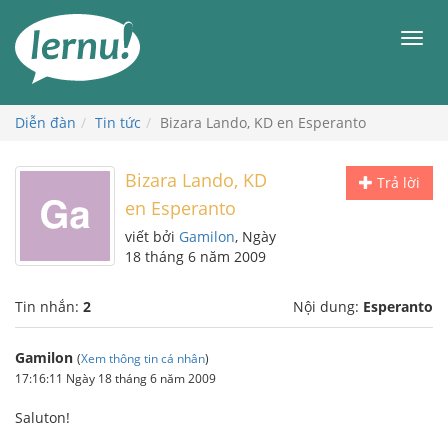
Đi
đến
Men
phần
nội
dung
Diễn đàn
Tin tức
Bizara Lando, KD en Esperanto
Bizara Lando, KD
Trả lời
en Esperanto
viết bởi
Gamilon
, Ngày
18 tháng 6 năm 2009
Tin nhắn:
2
Nội dung:
Esperanto
Gamilon
(
Xem thông tin cá nhân
)
17:16:11 Ngày 18 tháng 6 năm 2009
Saluton!