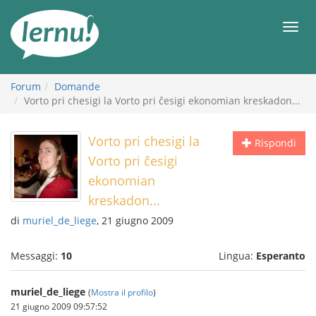
Vai
all’indice
Men
Forum
Domande
Vorto pri chesigi la Vorto pri ĉesigi ekonomian kreskadon...
Vorto pri chesigi la
Rispondi
Vorto pri ĉesigi
ekonomian
kreskadon...
di
muriel_de_liege
, 21 giugno 2009
Messaggi:
10
Lingua:
Esperanto
muriel_de_liege
(
Mostra il profilo
)
21 giugno 2009 09:57:52