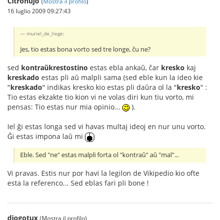
Citronujo
(
Mostra il profilo
)
16 luglio 2009 09:27:43
muriel_de_liege:
Jes, tio estas bona vorto sed tre longe, ĉu ne?
sed
kontraŭkrestostino
estas ebla ankaŭ, ĉar
kresko
kaj
kreskado
estas pli aŭ malpli sama (sed eble kun la ideo kie
"
kreskado
" indikas kresko kio estas pli daŭra ol la "
kresko
" :
Tio estas ekzakte tio kion vi ne volas diri kun tiu vorto, mi
pensas: Tio estas nur mia opinio...
).
Iel ĝi estas longa sed vi havas multaj ideoj en nur unu vorto.
Ĝi estas impona laŭ mi
Eble. Sed "ne" estas malpli forta ol "kontraŭ" aŭ "mal"...
Vi pravas. Estis nur por havi la legilon de Vikipedio kio ofte
esta la referenco... Sed eblas fari pli bone !
diogotux
(Mostra il profilo)