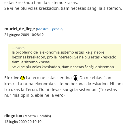
estas kreskado tiam la sistemo kraŝas.
Se vi ne plu volas kreskadon, tiam necesas ŝanĝi la sistemon.
muriel_de_liege
(
Mostra il profilo
)
21 giugno 2009 10:28:12
horsto:
la problemo de la ekonomia sistemo estas, ke ĝi nepre
bezonas kreskadon, pro la interezoj. Se ne plu estas kreskado
tiam la sistemo kraŝas.
Se vi ne plu volas kreskadon, tiam necesas ŝanĝi la sistemon.
Efektive.
La tero ne estas senfina.
Do ne eblas ĉiam
kreski. La nuna ekonomia sistemo bezonas kreskadon. Ni jam
tro uzas la Teron. Do ni devas ŝanĝi la sistemon. (Tio estas
nur mia opinio, eble ne la vero)
diogotux
(Mostra il profilo)
13 luglio 2009 20:10:10