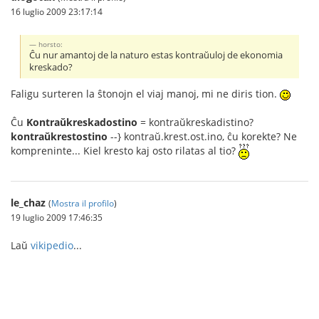
16 luglio 2009 23:17:14
horsto:
Ĉu nur amantoj de la naturo estas kontraŭuloj de ekonomia
kreskado?
Faligu surteren la ŝtonojn el viaj manoj, mi ne diris tion.
Ĉu
Kontraŭkreskadostino
= kontraŭkreskadistino?
kontraŭkrestostino
--} kontraŭ.krest.ost.ino, ĉu korekte? Ne
kompreninte... Kiel kresto kaj osto rilatas al tio?
le_chaz
(
Mostra il profilo
)
19 luglio 2009 17:46:35
Laŭ
vikipedio
...