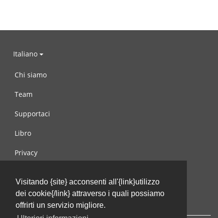
Italiano
Chi siamo
Team
Supportaci
Libro
Privacy
Condizioni d’uso
Visitando {site} acconsenti all'{link}utilizzo
Contattaci
dei cookie{/link} attraverso i quali possiamo
offrirti un servizio migliore.