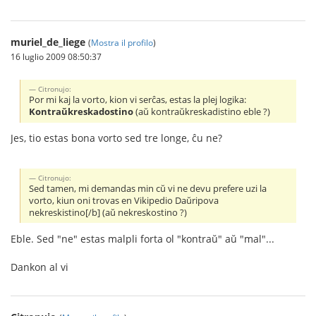
muriel_de_liege
(
Mostra il profilo
)
16 luglio 2009 08:50:37
Citronujo:
Por mi kaj la vorto, kion vi serĉas, estas la plej logika:
Kontraŭkreskadostino
(aŭ kontraŭkreskadistino eble ?)
Jes, tio estas bona vorto sed tre longe, ĉu ne?
Citronujo:
Sed tamen, mi demandas min cŭ vi ne devu prefere uzi la
vorto, kiun oni trovas en Vikipedio Daŭripova
nekreskistino[/b] (aŭ nekreskostino ?)
Eble. Sed "ne" estas malpli forta ol "kontraŭ" aŭ "mal"...
Dankon al vi