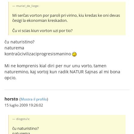
muriel_de_liege:
Mi serĉas vorton por paroli pri virino, kiu kredas ke oni devas
ĉesigi la ekonomian kreskadon.
Ĉu vi scias kiun vorton uzi por tio?
ĉu naturistino?
naturema
kontraŭcivilizaciprogresismanino
Mi ne komprenis kial diri per nur unu vorto, tamen
naturemino, kaj vortoj kun radik NATUR ŝajnas al mi bona
opcio.
horsto
(
Mostra il profilo
)
15 luglio 2009 19:26:02
diogotu'x:
ĉu naturistino?
naturema