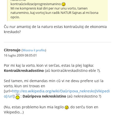
kontraŭcivilizaciprogresismanino
Mi ne komprenis kial diri per nur unu vorto, tamen
naturemino, kaj vortoj kun radik NATUR ŝajnas al mi bona
opcio.
Ĉu nur amantoj de la naturo estas kontraŭuloj de ekonomia
kreskado?
Citronujo
(
Mostra il profilo
)
16 luglio 2009 08:05:01
Por mi kaj la vorto, kion vi serĉas, estas la plej logika:
Kontraŭkreskadostino
(aŭ kontraŭkreskadistino eble ?).
Sed tamen, mi demandas min cŭ vi ne devu prefere uzi la
vorto, kiun oni trovas en
[url=
http://eo.wikipedia.org/wiki/Daŭripova_nekresko]Vikipedi
o[/url
]
:
Daŭripova nekreskistino
(aŭ nekreskostino ?)
(Nu, estas problemo kun mia legilo
, do serĉu tion en
Vikipedio...)