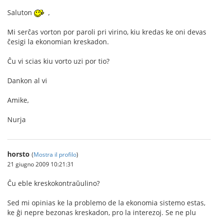
Saluton
,
Mi serĉas vorton por paroli pri virino, kiu kredas ke oni devas
ĉesigi la ekonomian kreskadon.
Ĉu vi scias kiu vorto uzi por tio?
Dankon al vi
Amike,
Nurja
horsto
(
Mostra il profilo
)
21 giugno 2009 10:21:31
Ĉu eble kreskokontraŭulino?
Sed mi opinias ke la problemo de la ekonomia sistemo estas,
ke ĝi nepre bezonas kreskadon, pro la interezoj. Se ne plu