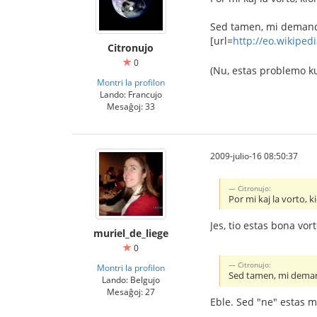
Sed tamen, mi demandas
[url=
http://eo.wikiped
Citronujo
0
(Nu, estas problemo k
Montri la profilon
Lando: Francujo
Mesaĝoj: 33
2009-julio-16 08:50:37
Citronujo:
Por mi kaj la vorto, ki
Jes, tio estas bona vor
muriel_de_liege
0
Citronujo:
Montri la profilon
Sed tamen, mi demand
Lando: Belgujo
Mesaĝoj: 27
Eble. Sed "ne" estas ma