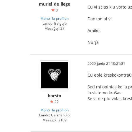
muriel_de_liege
Ĉu vi scias kiu vorto uz
0
Montri la profilon
Dankon al vi
Lando: Belgujo
Mesaĝoj: 27
Amike,
Nurja
2009-junio-21 10:21:31
Ĉu eble kreskokontraŭ
Sed mi opinias ke la p
la sistemo kraŝas.
horsto
Se vi ne plu volas kre
22
Montri la profilon
Lando: Germanujo
Mesaĝoj: 2109