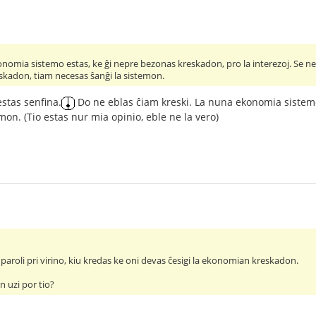
nomia sistemo estas, ke ĝi nepre bezonas kreskadon, pro la interezoj. Se ne
eskadon, tiam necesas ŝanĝi la sistemon.
estas senfina.
Do ne eblas ĉiam kreski. La nuna ekonomia sistemo
mon. (Tio estas nur mia opinio, eble ne la vero)
paroli pri virino, kiu kredas ke oni devas ĉesigi la ekonomian kreskadon.
n uzi por tio?