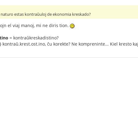
a naturo estas kontraŭuloj de ekonomia kreskado?
ojn el viaj manoj, mi ne diris tion.
tino
= kontraŭkreskadistino?
-} kontraŭ.krest.ost.ino, ĉu korekte? Ne kompreninte... Kiel kresto kaj