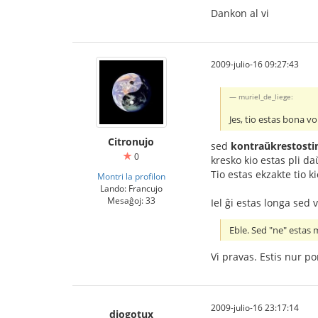
Dankon al vi
2009-julio-16 09:27:43
muriel_de_liege:
Jes, tio estas bona vo
Citronujo
sed
kontraŭkrestosti
0
kresko kio estas pli daŭ
Tio estas ekzakte tio k
Montri la profilon
Lando: Francujo
Mesaĝoj: 33
Iel ĝi estas longa sed
Eble. Sed "ne" estas m
Vi pravas. Estis nur por
2009-julio-16 23:17:14
diogotux