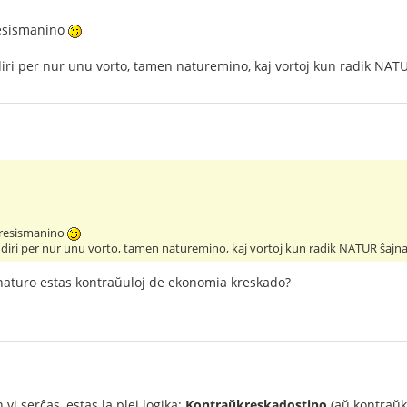
resismanino
iri per nur unu vorto, tamen naturemino, kaj vortoj kun radik NAT
gresismanino
 diri per nur unu vorto, tamen naturemino, kaj vortoj kun radik NATUR ŝajna
naturo estas kontraŭuloj de ekonomia kreskado?
n vi serĉas, estas la plej logika:
Kontraŭkreskadostino
(aŭ kontraŭkr