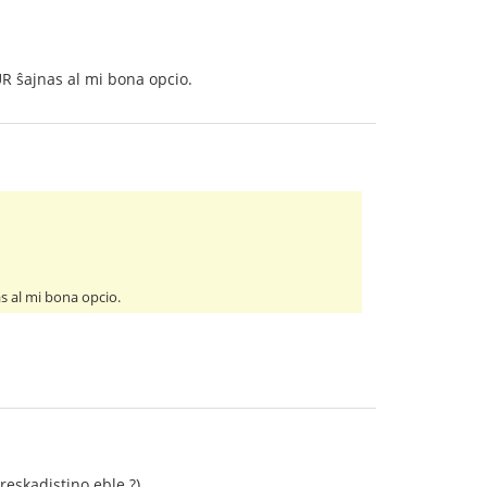
UR ŝajnas al mi bona opcio.
s al mi bona opcio.
eskadistino eble ?).