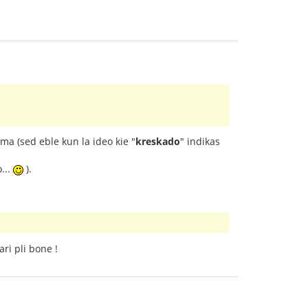
ma (sed eble kun la ideo kie "
kreskado
" indikas
...
).
ari pli bone !