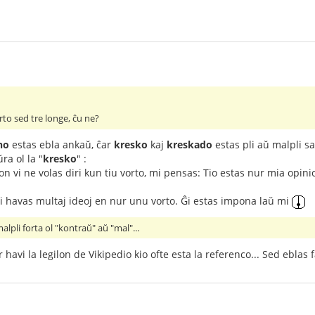
rto sed tre longe, ĉu ne?
no
estas ebla ankaŭ, ĉar
kresko
kaj
kreskado
estas pli aŭ malpli sa
ra ol la "
kresko
" :
ion vi ne volas diri kun tiu vorto, mi pensas: Tio estas nur mia opinio
 vi havas multaj ideoj en nur unu vorto. Ĝi estas impona laŭ mi
alpli forta ol "kontraŭ" aŭ "mal"...
 havi la legilon de Vikipedio kio ofte esta la referenco... Sed eblas f