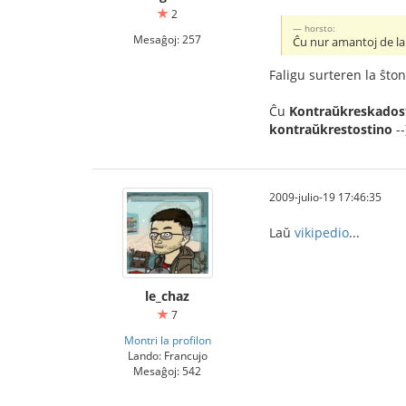
2
horsto:
Mesaĝoj: 257
Ĉu nur amantoj de l
Faligu surteren la ŝton
Ĉu
Kontraŭkreskados
kontraŭkrestostino
-
2009-julio-19 17:46:35
Laŭ
vikipedio
...
le_chaz
7
Montri la profilon
Lando: Francujo
Mesaĝoj: 542