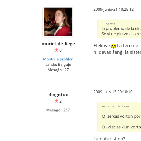
2009-junio-21 10:28:12
horsto:
la problemo de la eko
Se vi ne plu volas kr
muriel_de_liege
Efektive.
La tero ne 
0
ni devas ŝanĝi la siste
Montri la profilon
Lando: Belgujo
Mesaĝoj: 27
2009-julio-13 20:10:10
diogotux
2
muriel_de_liege:
Mesaĝoj: 257
Mi serĉas vorton por 
Ĉu vi scias kiun vorto
ĉu naturistino?