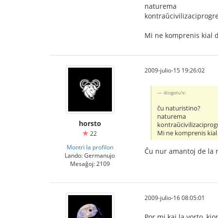
naturema
kontraŭcivilizaciprog
Mi ne komprenis kial d
2009-julio-15 19:26:02
diogotu'x:
ĉu naturistino?
naturema
horsto
kontraŭcivilizacipro
Mi ne komprenis kial
22
Montri la profilon
Ĉu nur amantoj de la 
Lando: Germanujo
Mesaĝoj: 2109
2009-julio-16 08:05:01
Por mi kaj la vorto, kio