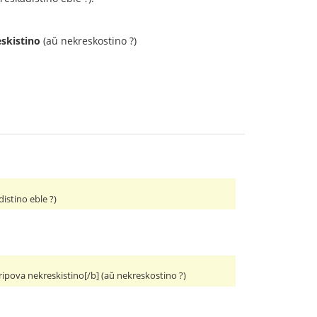
skistino
(aŭ nekreskostino ?)
istino eble ?)
ripova nekreskistino[/b] (aŭ nekreskostino ?)