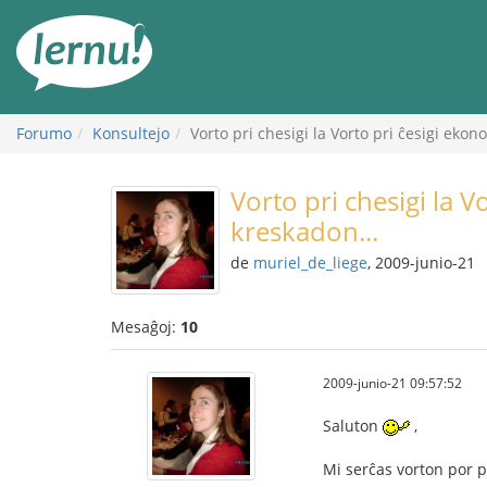
Al
la
enhavo
Forumo
Konsultejo
Vorto pri chesigi la Vorto pri ĉesigi eko
Vorto pri chesigi la 
kreskadon...
de
muriel_de_liege
, 2009-junio-21
Mesaĝoj:
10
2009-junio-21 09:57:52
Saluton
,
Mi serĉas vorton por p