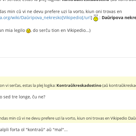
 min cŭ vi ne devu prefere uzi la vorto, kiun oni trovas en
ia.org/wiki/Daŭripova_nekresko]Vikipedio[/url
]
:
Daŭripova nekre
un mia legilo
, do serĉu tion en Vikipedio...)
on vi serĉas, estas la plej logika:
Kontraŭkreskadostino
(aŭ kontraŭkreskad
to sed tre longe, ĉu ne?
as min cŭ vi ne devu prefere uzi la vorto, kiun oni trovas en Vikipedio Daŭ
lpli forta ol "kontraŭ" aŭ "mal"...