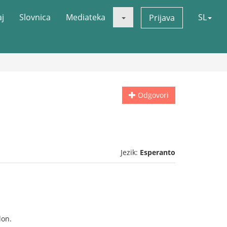
aj
Slovnica
Mediateka
SL
Prijava
Odgovori
Jezik:
Esperanto
don.