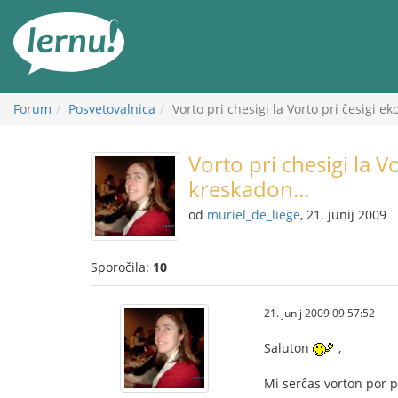
K
vsebini
Forum
Posvetovalnica
Vorto pri chesigi la Vorto pri ĉesigi 
Vorto pri chesigi la 
kreskadon...
od
muriel_de_liege
, 21. junij 2009
Sporočila:
10
21. junij 2009 09:57:52
Saluton
,
Mi serĉas vorton por p