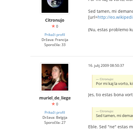
Sed tamen, mi demandas
[url=
http://eo.wikiped
Citronujo
0
(Nu, estas problemo k
Prikaži profil
Država: Francija
Sporočila: 33
16. julij 2009 08:50:37
Citronujo:
Por mi kaj la vorto, ki
Jes, tio estas bona vor
muriel_de_liege
0
Citronujo:
Prikaži profil
Sed tamen, mi demand
Država: Belgija
Sporočila: 27
Eble. Sed "ne" estas ma