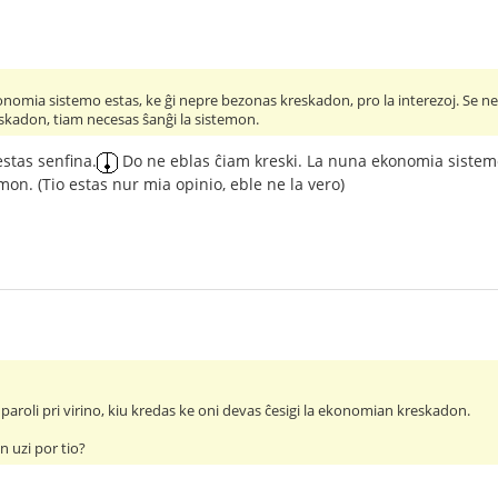
nomia sistemo estas, ke ĝi nepre bezonas kreskadon, pro la interezoj. Se ne
eskadon, tiam necesas ŝanĝi la sistemon.
estas senfina.
Do ne eblas ĉiam kreski. La nuna ekonomia sistemo
mon. (Tio estas nur mia opinio, eble ne la vero)
paroli pri virino, kiu kredas ke oni devas ĉesigi la ekonomian kreskadon.
n uzi por tio?