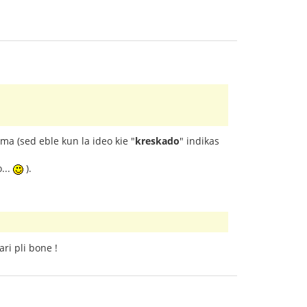
ma (sed eble kun la ideo kie "
kreskado
" indikas
...
).
ari pli bone !