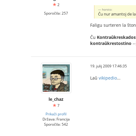
2
horsto:
Sporočila: 257
Ĉu nur amantoj de l
Faligu surteren la ŝton
Ĉu
Kontraŭkreskados
kontraŭkrestostino
-
19. julij 2009 17:46:35
Laŭ
vikipedio
...
le_chaz
7
Prikaži profil
Država: Francija
Sporočila: 542