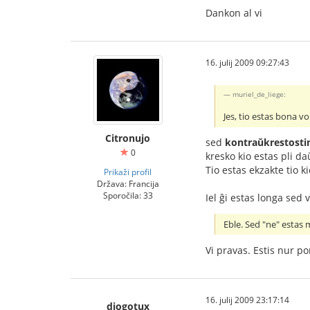
Dankon al vi
16. julij 2009 09:27:43
muriel_de_liege:
Jes, tio estas bona vo
Citronujo
sed
kontraŭkrestosti
0
kresko kio estas pli daŭ
Tio estas ekzakte tio k
Prikaži profil
Država: Francija
Sporočila: 33
Iel ĝi estas longa sed
Eble. Sed "ne" estas m
Vi pravas. Estis nur por
16. julij 2009 23:17:14
diogotux