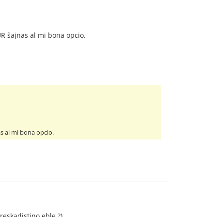
UR ŝajnas al mi bona opcio.
s al mi bona opcio.
eskadistino eble ?).