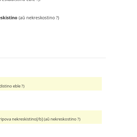
skistino
(aŭ nekreskostino ?)
istino eble ?)
ripova nekreskistino[/b] (aŭ nekreskostino ?)