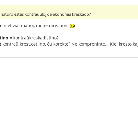
a naturo estas kontraŭuloj de ekonomia kreskado?
ojn el viaj manoj, mi ne diris tion.
tino
= kontraŭkreskadistino?
-} kontraŭ.krest.ost.ino, ĉu korekte? Ne kompreninte... Kiel kresto kaj