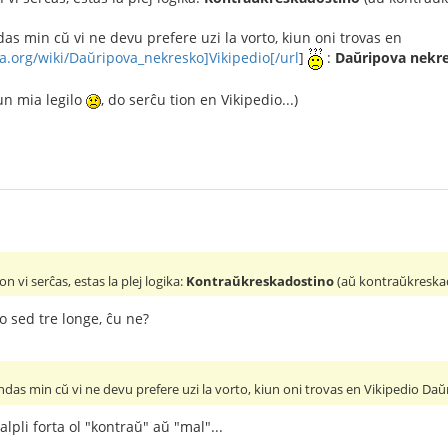
 min cŭ vi ne devu prefere uzi la vorto, kiun oni trovas en
ia.org/wiki/Daŭripova_nekresko]Vikipedio[/url
]
:
Daŭripova nekre
un mia legilo
, do serĉu tion en Vikipedio...)
on vi serĉas, estas la plej logika:
Kontraŭkreskadostino
(aŭ kontraŭkreskad
to sed tre longe, ĉu ne?
as min cŭ vi ne devu prefere uzi la vorto, kiun oni trovas en Vikipedio Daŭ
lpli forta ol "kontraŭ" aŭ "mal"...