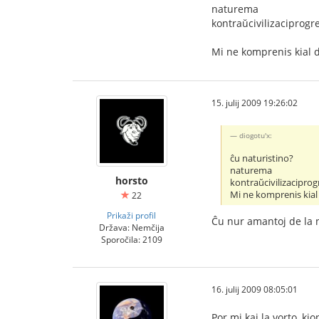
naturema
kontraŭcivilizaciprog
Mi ne komprenis kial d
15. julij 2009 19:26:02
diogotu'x:
ĉu naturistino?
naturema
horsto
kontraŭcivilizacipro
Mi ne komprenis kial
22
Prikaži profil
Ĉu nur amantoj de la 
Država: Nemčija
Sporočila: 2109
16. julij 2009 08:05:01
Por mi kaj la vorto, kio