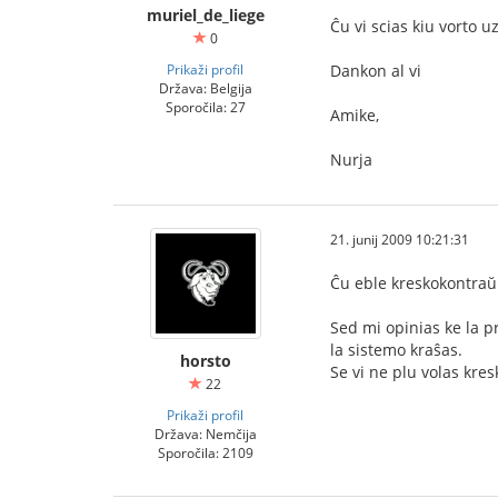
muriel_de_liege
Ĉu vi scias kiu vorto uz
0
Prikaži profil
Dankon al vi
Država: Belgija
Sporočila: 27
Amike,
Nurja
21. junij 2009 10:21:31
Ĉu eble kreskokontraŭ
Sed mi opinias ke la p
la sistemo kraŝas.
horsto
Se vi ne plu volas kre
22
Prikaži profil
Država: Nemčija
Sporočila: 2109