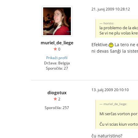
21. junij 2009 10:28:12
horsto:
la problemo de la eko
Se vi ne plu volas kr
muriel_de_liege
Efektive.
La tero ne 
0
ni devas ŝanĝi la siste
Prikaži profil
Država: Belgija
Sporočila: 27
13. julij 2009 20:10:10
diogotux
2
muriel_de_liege:
Sporočila: 257
Mi serĉas vorton por 
Ĉu vi scias kiun vorto
ĉu naturistino?