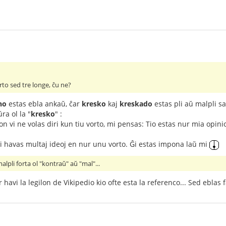
rto sed tre longe, ĉu ne?
no
estas ebla ankaŭ, ĉar
kresko
kaj
kreskado
estas pli aŭ malpli sa
ra ol la "
kresko
" :
ion vi ne volas diri kun tiu vorto, mi pensas: Tio estas nur mia opinio
 vi havas multaj ideoj en nur unu vorto. Ĝi estas impona laŭ mi
alpli forta ol "kontraŭ" aŭ "mal"...
 havi la legilon de Vikipedio kio ofte esta la referenco... Sed eblas f