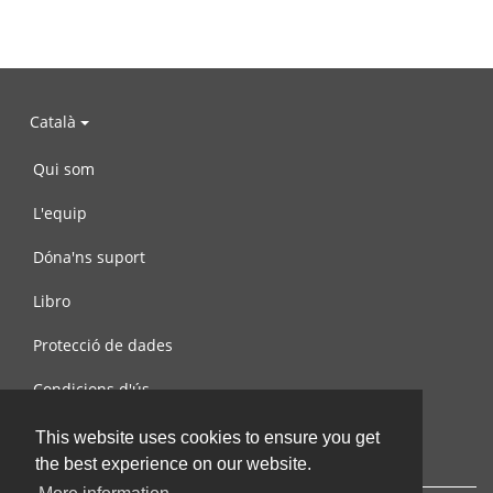
Català
Qui som
L'equip
Dóna'ns suport
Libro
Protecció de dades
Condicions d'ús
Contacta amb nosaltres
This website uses cookies to ensure you get
the best experience on our website.