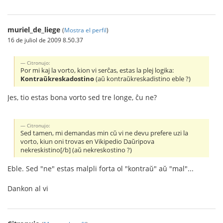
muriel_de_liege
(
Mostra el perfil
)
16 de juliol de 2009 8.50.37
Citronujo:
Por mi kaj la vorto, kion vi serĉas, estas la plej logika:
Kontraŭkreskadostino
(aŭ kontraŭkreskadistino eble ?)
Jes, tio estas bona vorto sed tre longe, ĉu ne?
Citronujo:
Sed tamen, mi demandas min cŭ vi ne devu prefere uzi la
vorto, kiun oni trovas en Vikipedio Daŭripova
nekreskistino[/b] (aŭ nekreskostino ?)
Eble. Sed "ne" estas malpli forta ol "kontraŭ" aŭ "mal"...
Dankon al vi