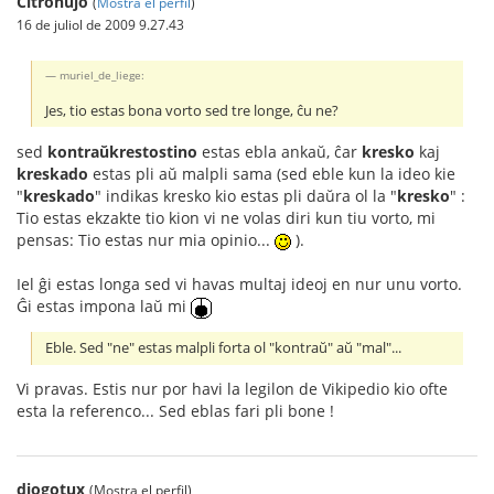
Citronujo
(
Mostra el perfil
)
16 de juliol de 2009 9.27.43
muriel_de_liege:
Jes, tio estas bona vorto sed tre longe, ĉu ne?
sed
kontraŭkrestostino
estas ebla ankaŭ, ĉar
kresko
kaj
kreskado
estas pli aŭ malpli sama (sed eble kun la ideo kie
"
kreskado
" indikas kresko kio estas pli daŭra ol la "
kresko
" :
Tio estas ekzakte tio kion vi ne volas diri kun tiu vorto, mi
pensas: Tio estas nur mia opinio...
).
Iel ĝi estas longa sed vi havas multaj ideoj en nur unu vorto.
Ĝi estas impona laŭ mi
Eble. Sed "ne" estas malpli forta ol "kontraŭ" aŭ "mal"...
Vi pravas. Estis nur por havi la legilon de Vikipedio kio ofte
esta la referenco... Sed eblas fari pli bone !
diogotux
(Mostra el perfil)