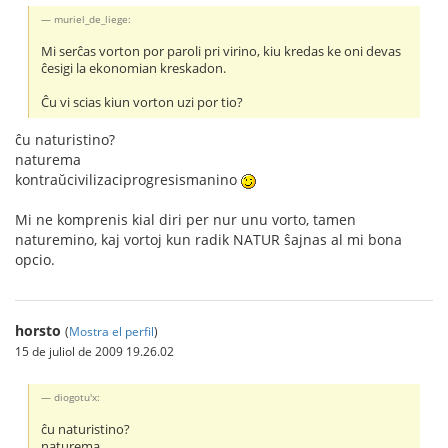
muriel_de_liege:
Mi serĉas vorton por paroli pri virino, kiu kredas ke oni devas
ĉesigi la ekonomian kreskadon.
Ĉu vi scias kiun vorton uzi por tio?
ĉu naturistino?
naturema
kontraŭcivilizaciprogresismanino
Mi ne komprenis kial diri per nur unu vorto, tamen
naturemino, kaj vortoj kun radik NATUR ŝajnas al mi bona
opcio.
horsto
(
Mostra el perfil
)
15 de juliol de 2009 19.26.02
diogotu'x:
ĉu naturistino?
naturema