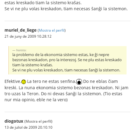
estas kreskado tiam la sistemo kraŝas.
Se vi ne plu volas kreskadon, tiam necesas ŝanĝi la sistemon.
muriel_de_liege
(
Mostra el perfil
)
21 de juny de 2009 10.28.12
horsto:
la problemo de la ekonomia sistemo estas, ke ĝi nepre
bezonas kreskadon, pro la interezoj. Se ne plu estas kreskado
tiam la sistemo kraŝas.
Se vi ne plu volas kreskadon, tiam necesas ŝanĝi la sistemon.
Efektive.
La tero ne estas senfina.
Do ne eblas ĉiam
kreski. La nuna ekonomia sistemo bezonas kreskadon. Ni jam
tro uzas la Teron. Do ni devas ŝanĝi la sistemon. (Tio estas
nur mia opinio, eble ne la vero)
diogotux
(Mostra el perfil)
13 de juliol de 2009 20.10.10