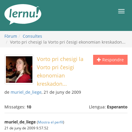
Al
contingut
Men
Fòrum
Consultes
Vorto pri chesigi la Vorto pri ĉesigi ekonomian kreskadon...
Vorto pri chesigi la
Respondre
Vorto pri ĉesigi
ekonomian
kreskadon...
de
muriel_de_liege
, 21 de juny de 2009
Missatges:
10
Llengua:
Esperanto
muriel_de_liege
(
Mostra el perfil
)
21 de juny de 2009 9.57.52