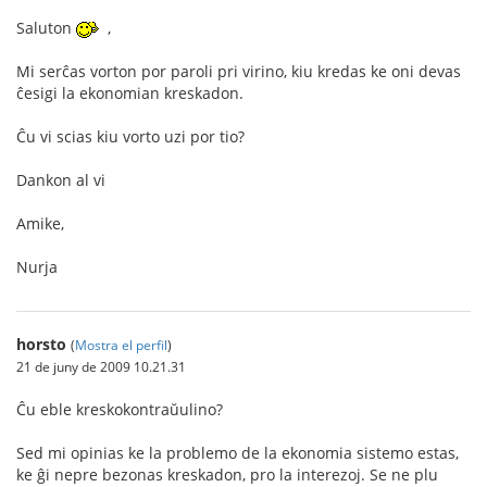
Saluton
,
Mi serĉas vorton por paroli pri virino, kiu kredas ke oni devas
ĉesigi la ekonomian kreskadon.
Ĉu vi scias kiu vorto uzi por tio?
Dankon al vi
Amike,
Nurja
horsto
(
Mostra el perfil
)
21 de juny de 2009 10.21.31
Ĉu eble kreskokontraŭulino?
Sed mi opinias ke la problemo de la ekonomia sistemo estas,
ke ĝi nepre bezonas kreskadon, pro la interezoj. Se ne plu