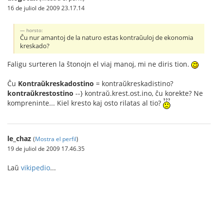
16 de juliol de 2009 23.17.14
horsto:
Ĉu nur amantoj de la naturo estas kontraŭuloj de ekonomia
kreskado?
Faligu surteren la ŝtonojn el viaj manoj, mi ne diris tion.
Ĉu
Kontraŭkreskadostino
= kontraŭkreskadistino?
kontraŭkrestostino
--} kontraŭ.krest.ost.ino, ĉu korekte? Ne
kompreninte... Kiel kresto kaj osto rilatas al tio?
le_chaz
(
Mostra el perfil
)
19 de juliol de 2009 17.46.35
Laŭ
vikipedio
...