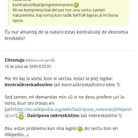
kontraŭcivilizaciprogresismanino
Mi ne komprenis kial diri per nur unu vorto, tamen
naturemino, kaj vortoj kun radik NATUR ŝajnas al mi bona
opcio.
Ĉu nur amantoj de la naturo estas kontraŭuloj de ekonomia
kreskado?
Citronujo
(
Mostra el perfil
)
16 de juliol de 2009 8.05.01
Por mi kaj la vorto, kion vi serĉas, estas la plej logika:
Kontraŭkreskadostino
(aŭ kontraŭkreskadistino eble ?).
Sed tamen, mi demandas min cŭ vi ne devu prefere uzi la
vorto, kiun oni trovas en
[url=
http://eo.wikipedia.org/wiki/Daŭripova_nekresko]Vikipedi
o[/url
]
:
Daŭripova nekreskistino
(aŭ nekreskostino ?)
(Nu, estas problemo kun mia legilo
, do serĉu tion en
Vikipedio...)