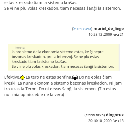
estas kreskado tiam la sistemo kraŝas.
Se vi ne plu volas kreskadon, tiam necesas ŝanĝi la sistemon.
muriel_de_liege
(
הצגת פרופיל
)
21 ביוני 2009, 10:28:12
horsto:
la problemo de la ekonomia sistemo estas, ke ĝi nepre
bezonas kreskadon, pro la interezoj. Se ne plu estas
kreskado tiam la sistemo kraŝas.
Se vi ne plu volas kreskadon, tiam necesas ŝanĝi la sistemon.
Efektive.
La tero ne estas senfina.
Do ne eblas ĉiam
kreski. La nuna ekonomia sistemo bezonas kreskadon. Ni jam
tro uzas la Teron. Do ni devas ŝanĝi la sistemon. (Tio estas
nur mia opinio, eble ne la vero)
diogotux
(הצגת פרופיל)
13 ביולי 2009, 20:10:10