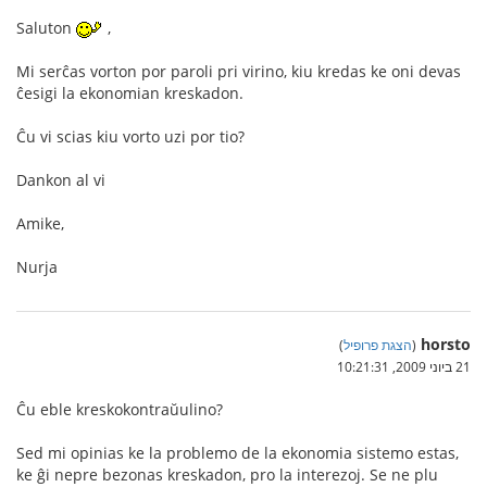
Saluton
,
Mi serĉas vorton por paroli pri virino, kiu kredas ke oni devas
ĉesigi la ekonomian kreskadon.
Ĉu vi scias kiu vorto uzi por tio?
Dankon al vi
Amike,
Nurja
horsto
(
הצגת פרופיל
)
21 ביוני 2009, 10:21:31
Ĉu eble kreskokontraŭulino?
Sed mi opinias ke la problemo de la ekonomia sistemo estas,
ke ĝi nepre bezonas kreskadon, pro la interezoj. Se ne plu