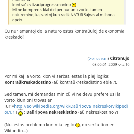
kontraŭcivilizaciprogresismanino
Mi ne komprenis kial diri per nur unu vorto, tamen
naturemino, kaj vortoj kun radik NATUR ŝajnas al mi bona
opcio.
Ĉu nur amantoj de la naturo estas kontraŭuloj de ekonomia
kreskado?
Citronujo
(
הצגת פרופיל
)
16 ביולי 2009, 08:05:01
Por mi kaj la vorto, kion vi serĉas, estas la plej logika:
Kontraŭkreskadostino
(aŭ kontraŭkreskadistino eble ?).
Sed tamen, mi demandas min cŭ vi ne devu prefere uzi la
vorto, kiun oni trovas en
[url=
http://eo.wikipedia.org/wiki/Daŭripova_nekresko]Vikipedi
o[/url
]
:
Daŭripova nekreskistino
(aŭ nekreskostino ?)
(Nu, estas problemo kun mia legilo
, do serĉu tion en
Vikipedio...)