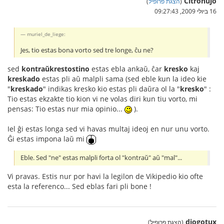
Citronujo
(
הצגת פרופיל
)
16 ביולי 2009, 09:27:43
muriel_de_liege:
Jes, tio estas bona vorto sed tre longe, ĉu ne?
sed
kontraŭkrestostino
estas ebla ankaŭ, ĉar
kresko
kaj
kreskado
estas pli aŭ malpli sama (sed eble kun la ideo kie
"
kreskado
" indikas kresko kio estas pli daŭra ol la "
kresko
" :
Tio estas ekzakte tio kion vi ne volas diri kun tiu vorto, mi
pensas: Tio estas nur mia opinio...
).
Iel ĝi estas longa sed vi havas multaj ideoj en nur unu vorto.
Ĝi estas impona laŭ mi
Eble. Sed "ne" estas malpli forta ol "kontraŭ" aŭ "mal"...
Vi pravas. Estis nur por havi la legilon de Vikipedio kio ofte
esta la referenco... Sed eblas fari pli bone !
diogotux
(הצגת פרופיל)