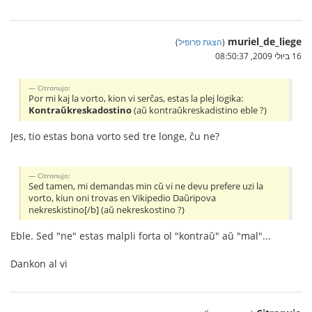
muriel_de_liege
(
הצגת פרופיל
)
16 ביולי 2009, 08:50:37
Citronujo:
Por mi kaj la vorto, kion vi serĉas, estas la plej logika:
Kontraŭkreskadostino
(aŭ kontraŭkreskadistino eble ?)
Jes, tio estas bona vorto sed tre longe, ĉu ne?
Citronujo:
Sed tamen, mi demandas min cŭ vi ne devu prefere uzi la
vorto, kiun oni trovas en Vikipedio Daŭripova
nekreskistino[/b] (aŭ nekreskostino ?)
Eble. Sed "ne" estas malpli forta ol "kontraŭ" aŭ "mal"...
Dankon al vi