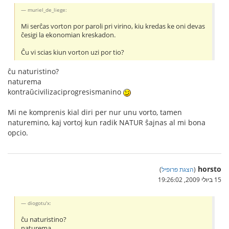
muriel_de_liege:
Mi serĉas vorton por paroli pri virino, kiu kredas ke oni devas
ĉesigi la ekonomian kreskadon.
Ĉu vi scias kiun vorton uzi por tio?
ĉu naturistino?
naturema
kontraŭcivilizaciprogresismanino
Mi ne komprenis kial diri per nur unu vorto, tamen
naturemino, kaj vortoj kun radik NATUR ŝajnas al mi bona
opcio.
horsto
(
הצגת פרופיל
)
15 ביולי 2009, 19:26:02
diogotu'x:
ĉu naturistino?
naturema