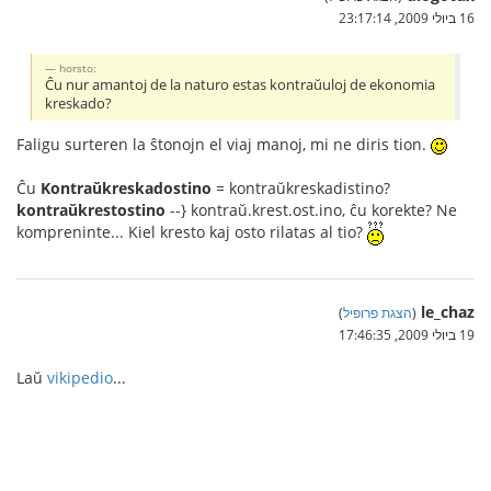
16 ביולי 2009, 23:17:14
horsto:
Ĉu nur amantoj de la naturo estas kontraŭuloj de ekonomia
kreskado?
Faligu surteren la ŝtonojn el viaj manoj, mi ne diris tion.
Ĉu
Kontraŭkreskadostino
= kontraŭkreskadistino?
kontraŭkrestostino
--} kontraŭ.krest.ost.ino, ĉu korekte? Ne
kompreninte... Kiel kresto kaj osto rilatas al tio?
le_chaz
(
הצגת פרופיל
)
19 ביולי 2009, 17:46:35
Laŭ
vikipedio
...