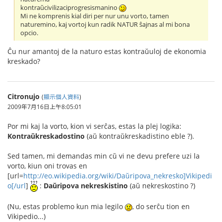
kontraŭcivilizaciprogresismanino
Mi ne komprenis kial diri per nur unu vorto, tamen
naturemino, kaj vortoj kun radik NATUR ŝajnas al mi bona
opcio.
Ĉu nur amantoj de la naturo estas kontraŭuloj de ekonomia
kreskado?
Citronujo
(
顯示個人資料
)
2009年7月16日上午8:05:01
Por mi kaj la vorto, kion vi serĉas, estas la plej logika:
Kontraŭkreskadostino
(aŭ kontraŭkreskadistino eble ?).
Sed tamen, mi demandas min cŭ vi ne devu prefere uzi la
vorto, kiun oni trovas en
[url=
http://eo.wikipedia.org/wiki/Daŭripova_nekresko]Vikipedi
o[/url
]
:
Daŭripova nekreskistino
(aŭ nekreskostino ?)
(Nu, estas problemo kun mia legilo
, do serĉu tion en
Vikipedio...)