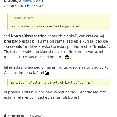
Citronujo
(
顯示個人資料
)
2009年7月16日上午9:27:43
muriel_de_liege:
Jes, tio estas bona vorto sed tre longe, ĉu ne?
sed
kontraŭkrestostino
estas ebla ankaŭ, ĉar
kresko
kaj
kreskado
estas pli aŭ malpli sama (sed eble kun la ideo kie
"
kreskado
" indikas kresko kio estas pli daŭra ol la "
kresko
" :
Tio estas ekzakte tio kion vi ne volas diri kun tiu vorto, mi
pensas: Tio estas nur mia opinio...
).
Iel ĝi estas longa sed vi havas multaj ideoj en nur unu vorto.
Ĝi estas impona laŭ mi
Eble. Sed "ne" estas malpli forta ol "kontraŭ" aŭ "mal"...
Vi pravas. Estis nur por havi la legilon de Vikipedio kio ofte
esta la referenco... Sed eblas fari pli bone !
diogotux
(顯示個人資料)