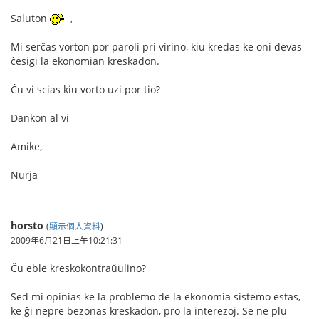
Saluton
,
Mi serĉas vorton por paroli pri virino, kiu kredas ke oni devas
ĉesigi la ekonomian kreskadon.
Ĉu vi scias kiu vorto uzi por tio?
Dankon al vi
Amike,
Nurja
horsto
(
顯示個人資料
)
2009年6月21日上午10:21:31
Ĉu eble kreskokontraŭulino?
Sed mi opinias ke la problemo de la ekonomia sistemo estas,
ke ĝi nepre bezonas kreskadon, pro la interezoj. Se ne plu