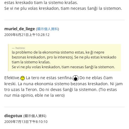
estas kreskado tiam la sistemo kraŝas.
Se vi ne plu volas kreskadon, tiam necesas ŝanĝi la sistemon.
muriel_de_liege
(
顯示個人資料
)
2009年6月21日上午10:28:12
horsto:
la problemo de la ekonomia sistemo estas, ke ĝi nepre
bezonas kreskadon, pro la interezoj. Se ne plu estas kreskado
tiam la sistemo kraŝas.
Se vi ne plu volas kreskadon, tiam necesas ŝanĝi la sistemon.
Efektive.
La tero ne estas senfina.
Do ne eblas ĉiam
kreski. La nuna ekonomia sistemo bezonas kreskadon. Ni jam
tro uzas la Teron. Do ni devas ŝanĝi la sistemon. (Tio estas
nur mia opinio, eble ne la vero)
diogotux
(顯示個人資料)
2009年7月13日下午8:10:10