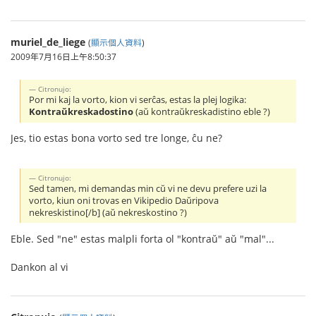
muriel_de_liege
(
顯示個人資料
)
2009年7月16日上午8:50:37
Citronujo:
Por mi kaj la vorto, kion vi serĉas, estas la plej logika:
Kontraŭkreskadostino
(aŭ kontraŭkreskadistino eble ?)
Jes, tio estas bona vorto sed tre longe, ĉu ne?
Citronujo:
Sed tamen, mi demandas min cŭ vi ne devu prefere uzi la
vorto, kiun oni trovas en Vikipedio Daŭripova
nekreskistino[/b] (aŭ nekreskostino ?)
Eble. Sed "ne" estas malpli forta ol "kontraŭ" aŭ "mal"...
Dankon al vi