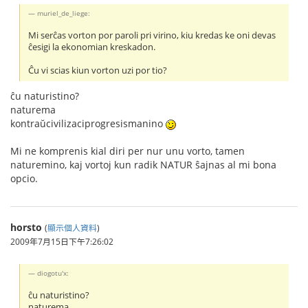
muriel_de_liege:
Mi serĉas vorton por paroli pri virino, kiu kredas ke oni devas
ĉesigi la ekonomian kreskadon.
Ĉu vi scias kiun vorton uzi por tio?
ĉu naturistino?
naturema
kontraŭcivilizaciprogresismanino
Mi ne komprenis kial diri per nur unu vorto, tamen
naturemino, kaj vortoj kun radik NATUR ŝajnas al mi bona
opcio.
horsto
(
顯示個人資料
)
2009年7月15日下午7:26:02
diogotu'x:
ĉu naturistino?
naturema