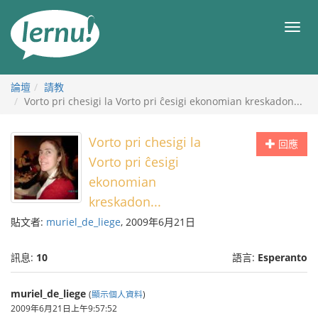
前
往
目
目
錄
錄
論壇
請教
Vorto pri chesigi la Vorto pri ĉesigi ekonomian kreskadon...
Vorto pri chesigi la
回應
Vorto pri ĉesigi
ekonomian
kreskadon...
貼文者:
muriel_de_liege
, 2009年6月21日
訊息:
10
語言:
Esperanto
muriel_de_liege
(
顯示個人資料
)
2009年6月21日上午9:57:52