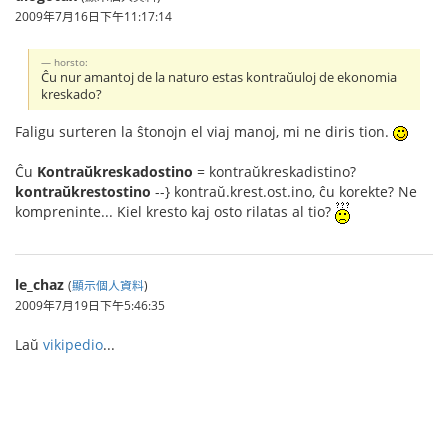
2009年7月16日下午11:17:14
horsto:
Ĉu nur amantoj de la naturo estas kontraŭuloj de ekonomia
kreskado?
Faligu surteren la ŝtonojn el viaj manoj, mi ne diris tion.
Ĉu
Kontraŭkreskadostino
= kontraŭkreskadistino?
kontraŭkrestostino
--} kontraŭ.krest.ost.ino, ĉu korekte? Ne
kompreninte... Kiel kresto kaj osto rilatas al tio?
le_chaz
(
顯示個人資料
)
2009年7月19日下午5:46:35
Laŭ
vikipedio
...