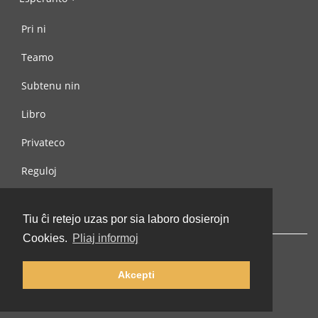
Pri ni
Teamo
Subtenu nin
Libro
Privateco
Reguloj
Kontaktu nin
Tiu ĉi retejo uzas por sia laboro dosierojn
Cookies.
Pliaj informoj
Akcepti
© 2002-2026 lernu.net |
Impressum