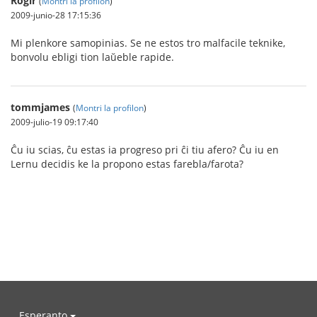
Rogir
(
Montri la profilon
)
2009-junio-28 17:15:36
Mi plenkore samopinias. Se ne estos tro malfacile teknike,
bonvolu ebligi tion laŭeble rapide.
tommjames
(
Montri la profilon
)
2009-julio-19 09:17:40
Ĉu iu scias, ĉu estas ia progreso pri ĉi tiu afero? Ĉu iu en
Lernu decidis ke la propono estas farebla/farota?
Esperanto