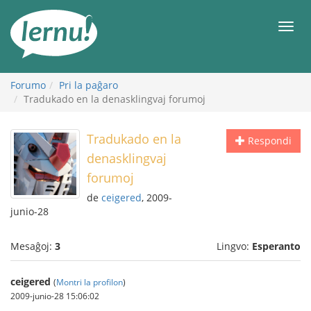
Al
la
Men
enhavo
Forumo
Pri la paĝaro
Tradukado en la denasklingvaj forumoj
Tradukado en la
Respondi
denasklingvaj
forumoj
de
ceigered
, 2009-
junio-28
Mesaĝoj:
3
Lingvo:
Esperanto
ceigered
(
Montri la profilon
)
2009-junio-28 15:06:02