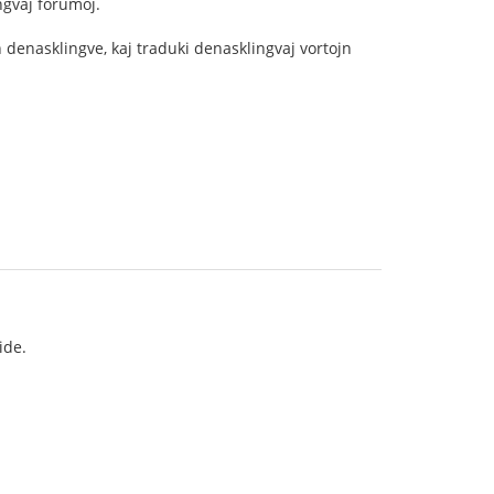
ngvaj forumoj.
 denasklingve, kaj traduki denasklingvaj vortojn
ide.