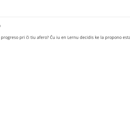
0
a progreso pri ĉi tiu afero? Ĉu iu en Lernu decidis ke la propono est