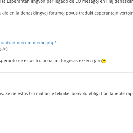
i la Esperantan lingvon per legado de EO mesaĝoj en iliaj denaskli
dukilo en la denasklingvaj forumoj povus traduki esperantajn vortojn
omunikado/forumo/temo.php?t...
gle)
peranto ne estas tro bona, mi forgesas ekzerci ĝin
. Se ne estos tro malfacile teknike, bonvolu ebligi tion laŭeble rap