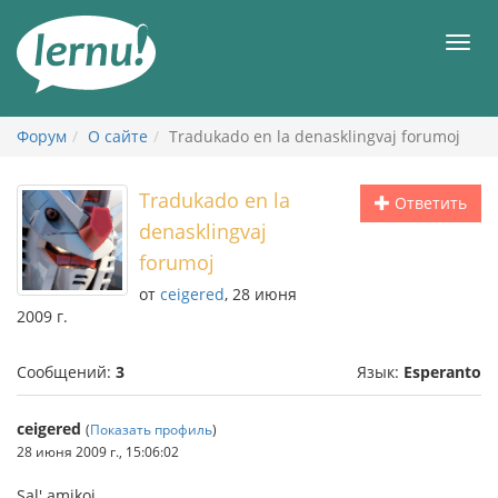
К
содержанию
Мен
Форум
О сайте
Tradukado en la denasklingvaj forumoj
Tradukado en la
Ответить
denasklingvaj
forumoj
от
ceigered
, 28 июня
2009 г.
Сообщений:
3
Язык:
Esperanto
ceigered
(
Показать профиль
)
28 июня 2009 г., 15:06:02
Sal' amikoj,