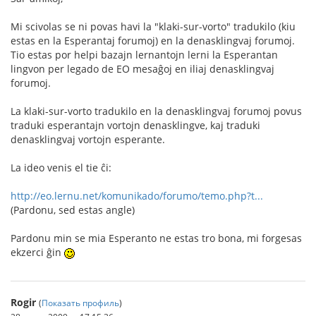
Mi scivolas se ni povas havi la "klaki-sur-vorto" tradukilo (kiu
estas en la Esperantaj forumoj) en la denasklingvaj forumoj.
Tio estas por helpi bazajn lernantojn lerni la Esperantan
lingvon per legado de EO mesaĝoj en iliaj denasklingvaj
forumoj.
La klaki-sur-vorto tradukilo en la denasklingvaj forumoj povus
traduki esperantajn vortojn denasklingve, kaj traduki
denasklingvaj vortojn esperante.
La ideo venis el tie ĉi:
http://eo.lernu.net/komunikado/forumo/temo.php?t...
(Pardonu, sed estas angle)
Pardonu min se mia Esperanto ne estas tro bona, mi forgesas
ekzerci ĝin
Rogir
(
Показать профиль
)