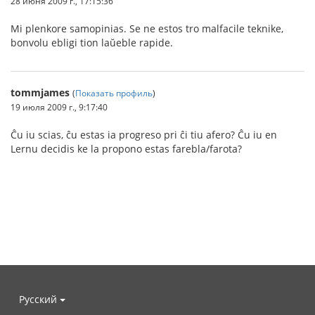
28 июня 2009 г., 17:15:36
Mi plenkore samopinias. Se ne estos tro malfacile teknike,
bonvolu ebligi tion laŭeble rapide.
tommjames
(
Показать профиль
)
19 июля 2009 г., 9:17:40
Ĉu iu scias, ĉu estas ia progreso pri ĉi tiu afero? Ĉu iu en
Lernu decidis ke la propono estas farebla/farota?
Русский