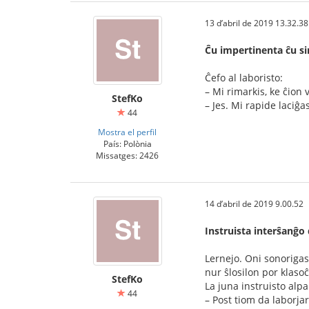
13 d’abril de 2019 13.32.38
Ĉu impertinenta ĉu si
Ĉefo al laboristo:
– Mi rimarkis, ke ĉion
StefKo
– Jes. Mi rapide laciĝas
44
Mostra el perfil
País: Polònia
Missatges: 2426
14 d’abril de 2019 9.00.52
Instruista interŝanĝo 
Lernejo. Oni sonorigas
nur ŝlosilon por klaso
StefKo
La juna instruisto alpa
44
– Post tiom da laborjar