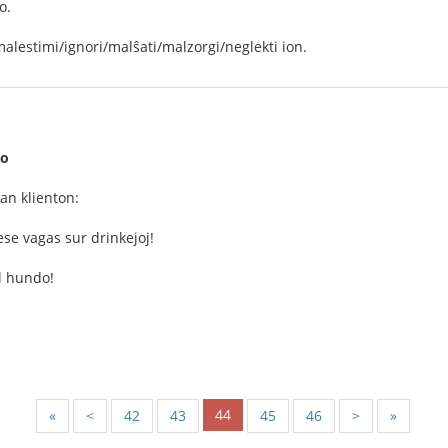
o.
malestimi/ignori/malŝati/malzorgi/neglekti ion.
do
n klienton:
se vagas sur drinkejoj!
el hundo!
44
«
<
42
43
45
46
>
»