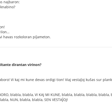
s najbaron:
 knabino?
lon!
rilon…
 vi havas rozkoloran piĵameton.
ltante dirantan virinon?
laboro! Vi kaj mi kune devas ordigi tion! Viaj vestaĵoj kuŝas sur plan
BORO, blabla, blabla, VI KAJ MI KUNE, blabla, blabla, blabla, blabla, 
abla, NUN, blabla, blabla, SEN VESTAĴOJ!