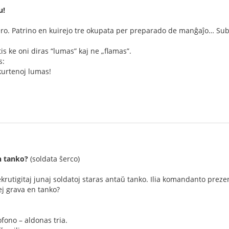
u!
o. Patrino en kuirejo tre okupata per preparado de manĝaĵo… Subite
tis ke oni diras “lumas” kaj ne „flamas”.
s:
kurtenoj lumas!
en tanko?
(soldata ŝerco)
krutigitaj junaj soldatoj staras antaŭ tanko. Ilia komandanto preze
lej grava en tanko?
ofono – aldonas tria.