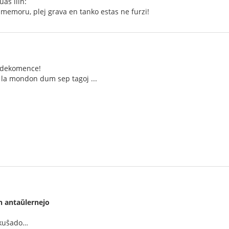
as ilin:
Vi memoru, plej grava en tanko estas ne furzi!
n dekomence!
 la mondon dum sep tagoj ...
 antaŭlernejo
 kuŝado…