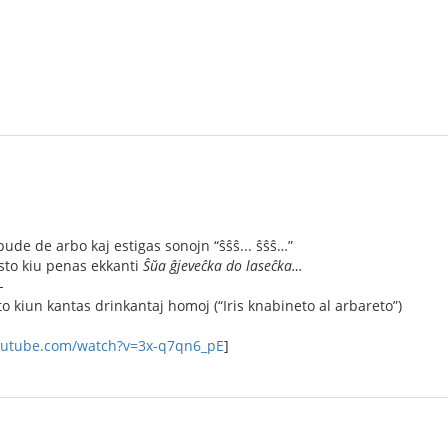
pude de arbo kaj estigas sonojn “ŝŝŝ... ŝŝŝ…”
sto kiu penas ekkanti
Ŝŭa ĝjeveĉka do laseĉka…
-
to kiun kantas drinkantaj homoj (“Iris knabineto al arbareto”)
outube.com/watch?v=3x-q7qn6_pE
]