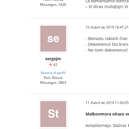
La komandanto kontraŭ
Missatges: 2426
– Vi diras stultaĵojn! 
10 d’abril de 2019 18.47.21
- Bonvolu rakonti ĉio
- Dekomence Dio kreis
- Ne tiom dekomence!
sergejm
42
Mostra el perfil
País: Rússia
Missatges: 2863
11 d’abril de 2019 11.04.05
Malbonmora okazo en
Antaŭlernejo. Daŭras