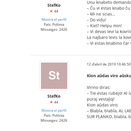
Unu knabeto demanda
StefKo
– Ĉu vi estas knabo ĉu
44
– Mi ne scias…
Mostra el perfil
– Do vidu!
País: Polònia
– Kiel? Helpu min!
Missatges: 2426
– Vi devas levi la kovri
La najbaro levis la kov
– Vi estas knabino ĉar
12 d’abril de 2019 10.46.50
Kion aŭdas viro aŭsku
Virino diras:
– Tie estas rubejo! Al 
StefKo
puraj vestaĵoj!
44
Kion aŭdas viro:
Mostra el perfil
– Blabla, blabla, AL LA
País: Polònia
SUR PLANKO, blabla, bl
Missatges: 2426