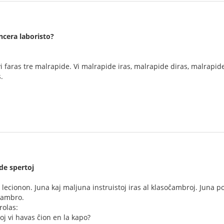
ncera laboristo?
 vi faras tre malrapide. Vi malrapide iras, malrapide diras, malrapid
.
de spertoj
 lecionon. Juna kaj maljuna instruistoj iras al klasoĉambroj. Juna p
ĉambro.
rolas:
oj vi havas ĉion en la kapo?