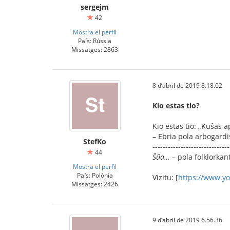
sergejm
42
Mostra el perfil
País: Rússia
Missatges: 2863
8 d’abril de 2019 8.18.02
Kio estas tio?
Kio estas tio: „Kuŝas a
– Ebria pola arbogardi
StefKo
------------------------------
44
Ŝŭa…
– pola folklorkan
Mostra el perfil
País: Polònia
Vizitu: [
https://www.y
Missatges: 2426
9 d’abril de 2019 6.56.36