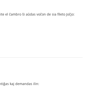
 el ĉambro ŝi aŭdas voĉon de sia fileto Joĉjo:
ntiĝas kaj demandas ilin: