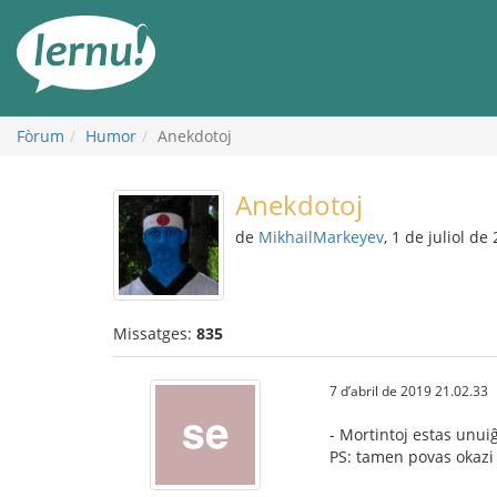
Al
contingut
Fòrum
Humor
Anekdotoj
Anekdotoj
de
MikhailMarkeyev
, 1 de juliol de
Missatges:
835
7 d’abril de 2019 21.02.33
- Mortintoj estas unuiĝ
PS: tamen povas okazi