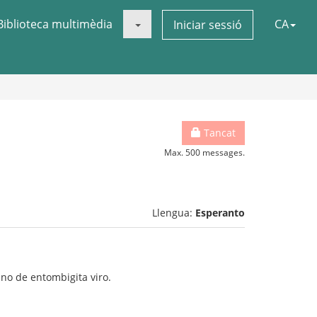
Biblioteca multimèdia
CA
Iniciar sessió
Tancat
Max. 500 messages.
Llengua:
Esperanto
tino de entombigita viro.