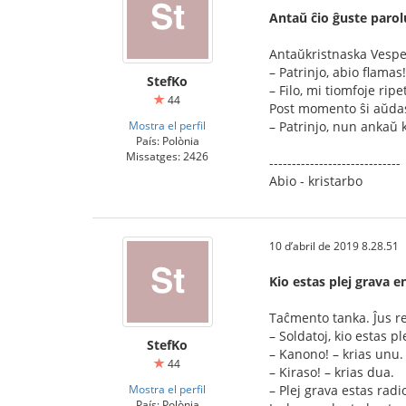
Antaŭ ĉio ĝuste parol
Antaŭkristnaska Vesper
– Patrinjo, abio flamas!
StefKo
– Filo, mi tiomfoje ripe
44
Post momento ŝi aŭda
Mostra el perfil
– Patrinjo, nun ankaŭ 
País: Polònia
Missatges: 2426
-----------------------------
Abio - kristarbo
10 d’abril de 2019 8.28.51
Kio estas plej grava 
Taĉmento tanka. Ĵus re
– Soldatoj, kio estas p
StefKo
– Kanono! – krias unu.
44
– Kiraso! – krias dua.
Mostra el perfil
– Plej grava estas radi
País: Polònia