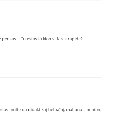
e pensas… Ĉu estas io kion vi faras rapide?
ortas multe da didaktikaj helpaĵoj, maljuna – nenion,