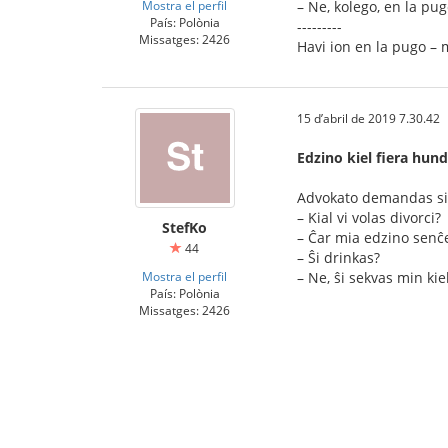
Mostra el perfil
– Ne, kolego, en la pug
País: Polònia
---------
Missatges: 2426
Havi ion en la pugo – 
15 d’abril de 2019 7.30.42
Edzino kiel fiera hun
Advokato demandas sia
– Kial vi volas divorci?
StefKo
– Ĉar mia edzino senĉe
44
– Ŝi drinkas?
Mostra el perfil
– Ne, ŝi sekvas min ki
País: Polònia
Missatges: 2426