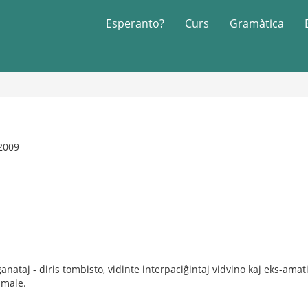
Esperanto?
Curs
Gramàtica
 2009
anataj - diris tombisto, vidinte interpaciĝintaj vidvino kaj eks-ama
 male.