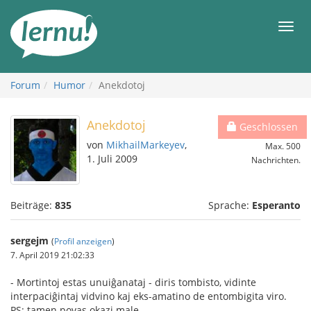
Zum
Inhalt
Men
Forum
Humor
Anekdotoj
Anekdotoj
Geschlossen
von
MikhailMarkeyev
,
Max. 500
1. Juli 2009
Nachrichten.
Beiträge:
835
Sprache:
Esperanto
sergejm
(
Profil anzeigen
)
7. April 2019 21:02:33
- Mortintoj estas unuiĝanataj - diris tombisto, vidinte
interpaciĝintaj vidvino kaj eks-amatino de entombigita viro.
PS: tamen povas okazi male.