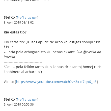
StefKo
(
Profil anzeigen
)
8. April 2019 08:18:02
Kio estas tio?
Kio estas tio: „Kuŝas apude de arbo kaj estigas sonojn “ŝŝŝ...
ŝŝŝ…”
– Ebria pola arbogardisto kiu penas ekkanti
Ŝŭa ĝjeveĉka do
laseĉka…
-------------------------------
Ŝŭa…
– pola folklorkanto kiun kantas drinkantaj homoj (“Iris
knabineto al arbareto”)
Vizitu: [
https://www.youtube.com/watch?v=3x-q7qn6_pE
]
StefKo
(
Profil anzeigen
)
9. April 2019 06:56:36