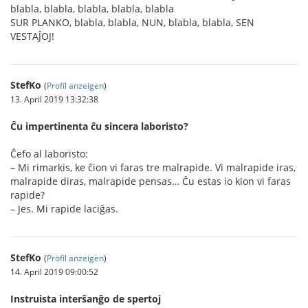
blabla, blabla, blabla, blabla, blabla
SUR PLANKO, blabla, blabla, NUN, blabla, blabla, SEN
VESTAĴOJ!
StefKo
(
Profil anzeigen
)
13. April 2019 13:32:38
Ĉu impertinenta ĉu sincera laboristo?
Ĉefo al laboristo:
– Mi rimarkis, ke ĉion vi faras tre malrapide. Vi malrapide iras,
malrapide diras, malrapide pensas… Ĉu estas io kion vi faras
rapide?
– Jes. Mi rapide laciĝas.
StefKo
(
Profil anzeigen
)
14. April 2019 09:00:52
Instruista interŝanĝo de spertoj