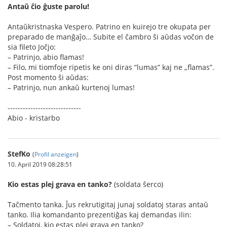
Antaŭ ĉio ĝuste parolu!
Antaŭkristnaska Vespero. Patrino en kuirejo tre okupata per
preparado de manĝaĵo… Subite el ĉambro ŝi aŭdas voĉon de
sia fileto Joĉjo:
– Patrinjo, abio flamas!
– Filo, mi tiomfoje ripetis ke oni diras “lumas” kaj ne „flamas”.
Post momento ŝi aŭdas:
– Patrinjo, nun ankaŭ kurtenoj lumas!
-----------------------------
Abio - kristarbo
StefKo
(
Profil anzeigen
)
10. April 2019 08:28:51
Kio estas plej grava en tanko?
(soldata ŝerco)
Taĉmento tanka. Ĵus rekrutigitaj junaj soldatoj staras antaŭ
tanko. Ilia komandanto prezentiĝas kaj demandas ilin:
– Soldatoj, kio estas plej grava en tanko?