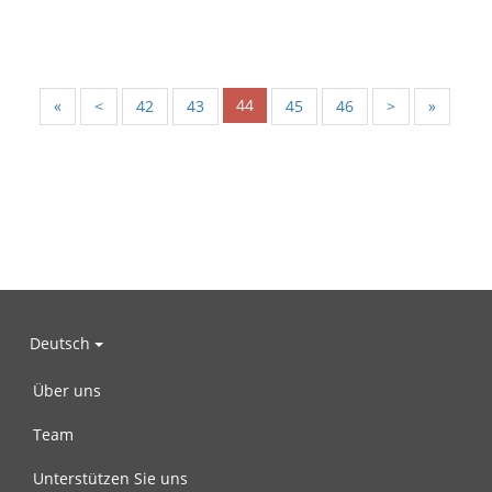
44
«
<
42
43
45
46
>
»
Deutsch
Über uns
Team
Unterstützen Sie uns