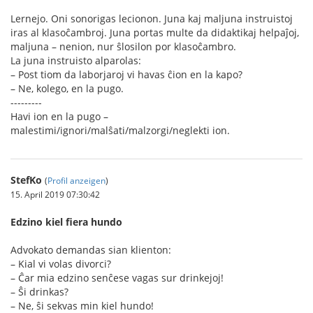
Lernejo. Oni sonorigas lecionon. Juna kaj maljuna instruistoj
iras al klasoĉambroj. Juna portas multe da didaktikaj helpaĵoj,
maljuna – nenion, nur ŝlosilon por klasoĉambro.
La juna instruisto alparolas:
– Post tiom da laborjaroj vi havas ĉion en la kapo?
– Ne, kolego, en la pugo.
---------
Havi ion en la pugo –
malestimi/ignori/malŝati/malzorgi/neglekti ion.
StefKo
(
Profil anzeigen
)
15. April 2019 07:30:42
Edzino kiel fiera hundo
Advokato demandas sian klienton:
– Kial vi volas divorci?
– Ĉar mia edzino senĉese vagas sur drinkejoj!
– Ŝi drinkas?
– Ne, ŝi sekvas min kiel hundo!