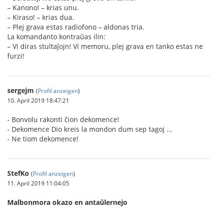
– Kanono! – krias unu.
– Kiraso! – krias dua.
– Plej grava estas radiofono – aldonas tria.
La komandanto kontraŭas ilin:
– Vi diras stultaĵojn! Vi memoru, plej grava en tanko estas ne
furzi!
sergejm
(
Profil anzeigen
)
10. April 2019 18:47:21
- Bonvolu rakonti ĉion dekomence!
- Dekomence Dio kreis la mondon dum sep tagoj ...
- Ne tiom dekomence!
StefKo
(
Profil anzeigen
)
11. April 2019 11:04:05
Malbonmora okazo en antaŭlernejo