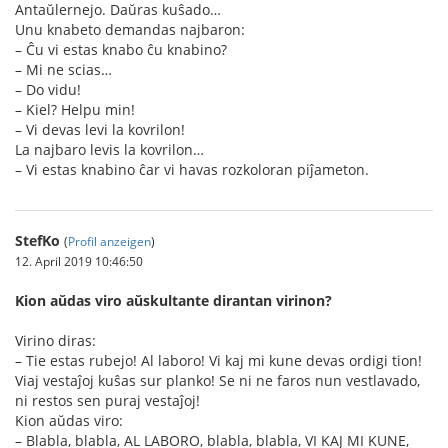
Antaŭlernejo. Daŭras kuŝado…
Unu knabeto demandas najbaron:
– Ĉu vi estas knabo ĉu knabino?
– Mi ne scias…
– Do vidu!
– Kiel? Helpu min!
– Vi devas levi la kovrilon!
La najbaro levis la kovrilon…
– Vi estas knabino ĉar vi havas rozkoloran piĵameton.
StefKo
(
Profil anzeigen
)
12. April 2019 10:46:50
Kion aŭdas viro aŭskultante dirantan virinon?
Virino diras:
– Tie estas rubejo! Al laboro! Vi kaj mi kune devas ordigi tion!
Viaj vestaĵoj kuŝas sur planko! Se ni ne faros nun vestlavado,
ni restos sen puraj vestaĵoj!
Kion aŭdas viro:
– Blabla, blabla, AL LABORO, blabla, blabla, VI KAJ MI KUNE,