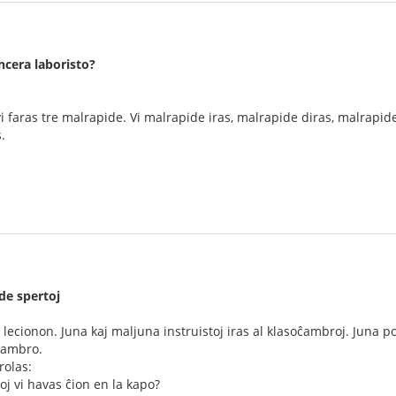
ncera laboristo?
 vi faras tre malrapide. Vi malrapide iras, malrapide diras, malrapid
.
de spertoj
 lecionon. Juna kaj maljuna instruistoj iras al klasoĉambroj. Juna p
ĉambro.
rolas:
oj vi havas ĉion en la kapo?