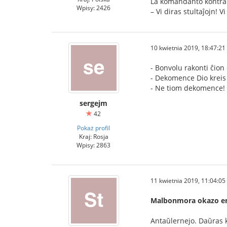
La komandanto kontraŭ
Wpisy: 2426
– Vi diras stultaĵojn! 
10 kwietnia 2019, 18:47:21
- Bonvolu rakonti ĉio
- Dekomence Dio kreis
- Ne tiom dekomence!
sergejm
42
Pokaż profil
Kraj: Rosja
Wpisy: 2863
11 kwietnia 2019, 11:04:05
Malbonmora okazo en
Antaŭlernejo. Daŭras