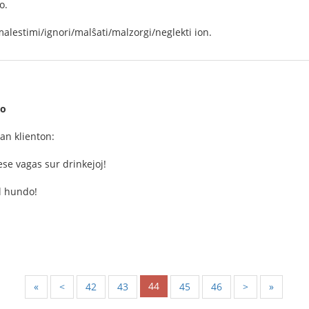
o.
malestimi/ignori/malŝati/malzorgi/neglekti ion.
do
n klienton:
se vagas sur drinkejoj!
el hundo!
44
«
<
42
43
45
46
>
»