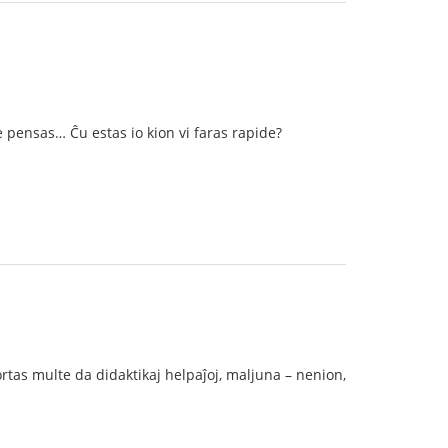
e pensas… Ĉu estas io kion vi faras rapide?
ortas multe da didaktikaj helpaĵoj, maljuna – nenion,