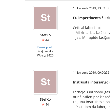
13 kwietnia 2019, 13:32:38
Ĉu impertinenta ĉu si
Ĉefo al laboristo:
– Mi rimarkis, ke ĉion
StefKo
– Jes. Mi rapide laciĝas
44
Pokaż profil
Kraj: Polska
Wpisy: 2426
14 kwietnia 2019, 09:00:52
Instruista interŝanĝo 
Lernejo. Oni sonorigas
nur ŝlosilon por klaso
StefKo
La juna instruisto alpa
44
– Post tiom da laborjar