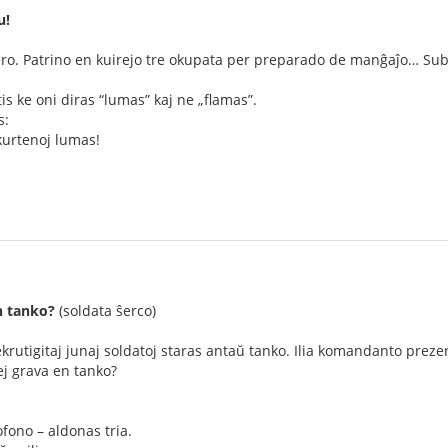
u!
o. Patrino en kuirejo tre okupata per preparado de manĝaĵo… Subite
tis ke oni diras “lumas” kaj ne „flamas”.
s:
kurtenoj lumas!
en tanko?
(soldata ŝerco)
krutigitaj junaj soldatoj staras antaŭ tanko. Ilia komandanto preze
lej grava en tanko?
ofono – aldonas tria.