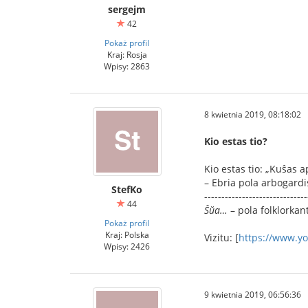
sergejm
42
Pokaż profil
Kraj: Rosja
Wpisy: 2863
8 kwietnia 2019, 08:18:02
Kio estas tio?
Kio estas tio: „Kuŝas a
– Ebria pola arbogardi
StefKo
------------------------------
44
Ŝŭa…
– pola folklorkan
Pokaż profil
Kraj: Polska
Vizitu: [
https://www.y
Wpisy: 2426
9 kwietnia 2019, 06:56:36