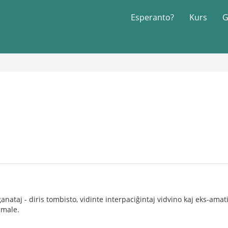
Esperanto?
Kurs
G
anataj - diris tombisto, vidinte interpaciĝintaj vidvino kaj eks-ama
 male.