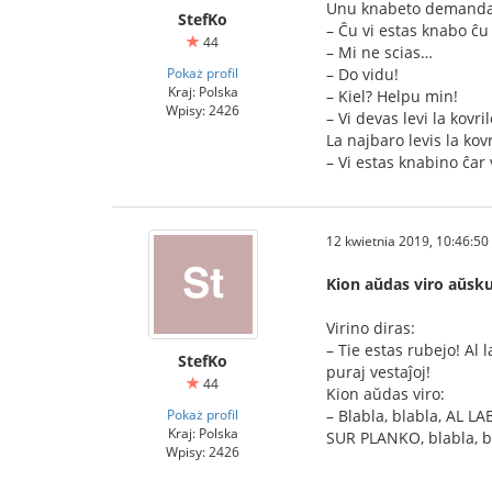
Unu knabeto demanda
StefKo
– Ĉu vi estas knabo ĉu
44
– Mi ne scias…
Pokaż profil
– Do vidu!
Kraj: Polska
– Kiel? Helpu min!
Wpisy: 2426
– Vi devas levi la kovri
La najbaro levis la kov
– Vi estas knabino ĉar
12 kwietnia 2019, 10:46:50
Kion aŭdas viro aŭsku
Virino diras:
– Tie estas rubejo! Al 
StefKo
puraj vestaĵoj!
44
Kion aŭdas viro:
Pokaż profil
– Blabla, blabla, AL LA
Kraj: Polska
SUR PLANKO, blabla, bl
Wpisy: 2426