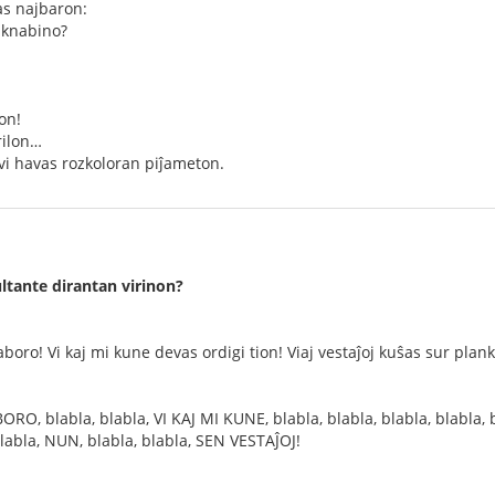
s najbaron:
 knabino?
lon!
rilon…
 vi havas rozkoloran piĵameton.
ltante dirantan virinon?
laboro! Vi kaj mi kune devas ordigi tion! Viaj vestaĵoj kuŝas sur plan
BORO, blabla, blabla, VI KAJ MI KUNE, blabla, blabla, blabla, blabla, 
abla, NUN, blabla, blabla, SEN VESTAĴOJ!