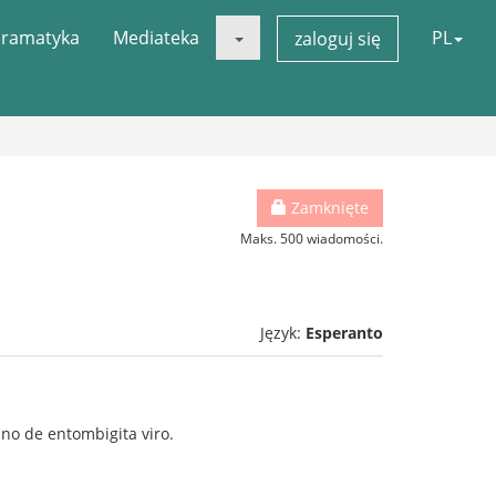
ramatyka
Mediateka
PL
zaloguj się
Zamknięte
Maks. 500 wiadomości.
Język:
Esperanto
tino de entombigita viro.