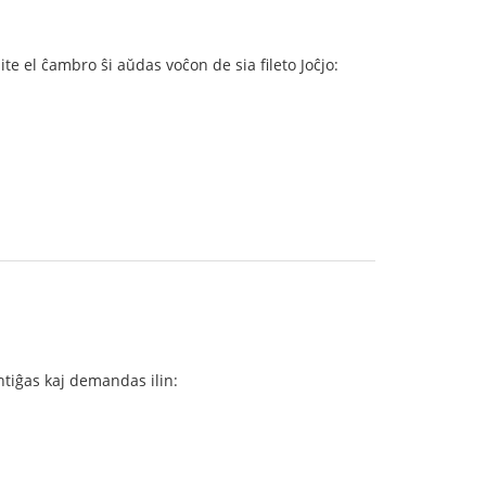
 el ĉambro ŝi aŭdas voĉon de sia fileto Joĉjo:
ntiĝas kaj demandas ilin: