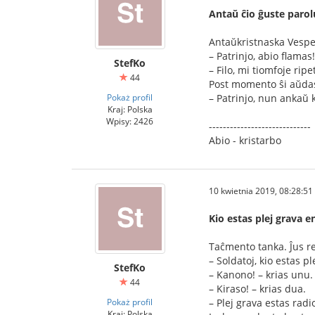
Antaŭ ĉio ĝuste parol
Antaŭkristnaska Vesper
– Patrinjo, abio flamas!
StefKo
– Filo, mi tiomfoje ripe
44
Post momento ŝi aŭda
Pokaż profil
– Patrinjo, nun ankaŭ 
Kraj: Polska
Wpisy: 2426
-----------------------------
Abio - kristarbo
10 kwietnia 2019, 08:28:51
Kio estas plej grava 
Taĉmento tanka. Ĵus re
– Soldatoj, kio estas p
StefKo
– Kanono! – krias unu.
44
– Kiraso! – krias dua.
Pokaż profil
– Plej grava estas radi
Kraj: Polska