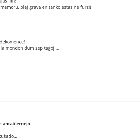
as ilin:
Vi memoru, plej grava en tanko estas ne furzi!
n dekomence!
 la mondon dum sep tagoj ...
 antaŭlernejo
 kuŝado…