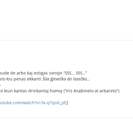
pude de arbo kaj estigas sonojn “ŝŝŝ... ŝŝŝ…”
sto kiu penas ekkanti
Ŝŭa ĝjeveĉka do laseĉka…
-
to kiun kantas drinkantaj homoj (“Iris knabineto al arbareto”)
outube.com/watch?v=3x-q7qn6_pE
]