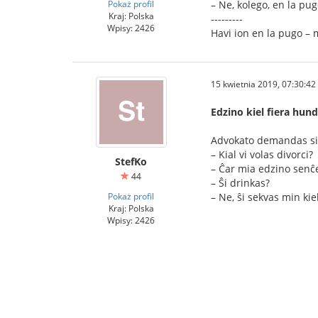
Pokaż profil
– Ne, kolego, en la pug
Kraj: Polska
---------
Wpisy: 2426
Havi ion en la pugo – 
15 kwietnia 2019, 07:30:42
Edzino kiel fiera hun
Advokato demandas sia
– Kial vi volas divorci?
StefKo
– Ĉar mia edzino senĉe
44
– Ŝi drinkas?
Pokaż profil
– Ne, ŝi sekvas min ki
Kraj: Polska
Wpisy: 2426