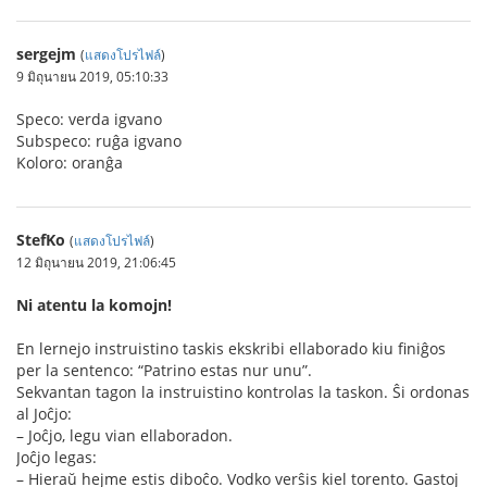
sergejm
(
แสดงโปรไฟล์
)
9 มิถุนายน 2019, 05:10:33
Speco: verda igvano
Subspeco: ruĝa igvano
Koloro: oranĝa
StefKo
(
แสดงโปรไฟล์
)
12 มิถุนายน 2019, 21:06:45
Ni atentu la komojn!
En lernejo instruistino taskis ekskribi ellaborado kiu finiĝos
per la sentenco: “Patrino estas nur unu”.
Sekvantan tagon la instruistino kontrolas la taskon. Ŝi ordonas
al Joĉjo:
– Joĉjo, legu vian ellaboradon.
Joĉjo legas:
– Hieraŭ hejme estis diboĉo. Vodko verŝis kiel torento. Gastoj