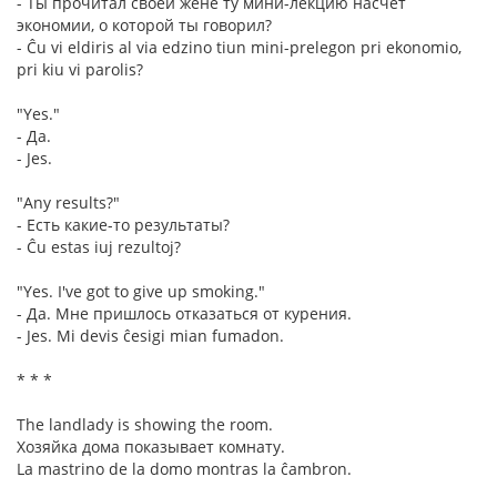
- Ты прочитал своей жене ту мини-лекцию насчёт
экономии, о которой ты говорил?
- Ĉu vi eldiris al via edzino tiun mini-prelegon pri ekonomio,
pri kiu vi parolis?
"Yes."
- Да.
- Jes.
"Any results?"
- Есть какие-то результаты?
- Ĉu estas iuj rezultoj?
"Yes. I've got to give up smoking."
- Да. Мне пришлось отказаться от курения.
- Jes. Mi devis ĉesigi mian fumadon.
* * *
The landlady is showing the room.
Хозяйка дома показывает комнату.
La mastrino de la domo montras la ĉambron.