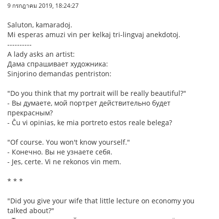
9 กรกฎาคม 2019, 18:24:27
Saluton, kamaradoj.
Mi esperas amuzi vin per kelkaj tri-lingvaj anekdotoj.
----------
A lady asks an artist:
Дама спрашивает художника:
Sinjorino demandas pentriston:
"Do you think that my portrait will be really beautiful?"
- Вы думаете, мой портрет действительно будет
прекрасным?
- Ĉu vi opinias, ke mia portreto estos reale belega?
"Of course. You won't know yourself."
- Конечно. Вы не узнаете себя.
- Jes, certe. Vi ne rekonos vin mem.
* * *
"Did you give your wife that little lecture on economy you
talked about?"