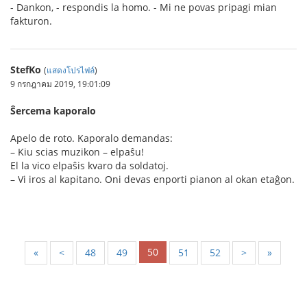
- Dankon, - respondis la homo. - Mi ne povas pripagi mian
fakturon.
StefKo
(
แสดงโปรไฟล์
)
9 กรกฎาคม 2019, 19:01:09
Ŝercema kaporalo
Apelo de roto. Kaporalo demandas:
– Kiu scias muzikon – elpaŝu!
El la vico elpaŝis kvaro da soldatoj.
– Vi iros al kapitano. Oni devas enporti pianon al okan etaĝon.
50
«
<
48
49
51
52
>
»