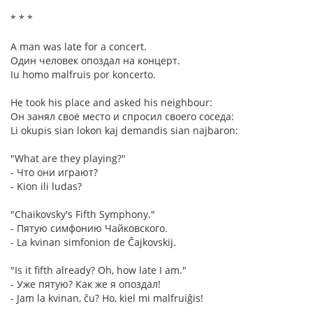
* * *
A man was late for a concert.
Один человек опоздал на концерт.
Iu homo malfruis por koncerto.
He took his place and asked his neighbour:
Он занял своё место и спросил своего соседа:
Li okupis sian lokon kaj demandis sian najbaron:
"What are they playing?"
- Что они играют?
- Kion ili ludas?
"Chaikovsky's Fifth Symphony."
- Пятую симфонию Чайковского.
- La kvinan simfonion de Ĉajkovskij.
"Is it fifth already? Oh, how late I am."
- Уже пятую? Как же я опоздал!
- Jam la kvinan, ĉu? Ho, kiel mi malfruiĝis!