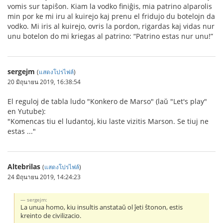
vomis sur tapiŝon. Kiam la vodko finiĝis, mia patrino alparolis
min por ke mi iru al kuirejo kaj prenu el fridujo du botelojn da
vodko. Mi iris al kuirejo, ovris la pordon, rigardas kaj vidas nur
unu botelon do mi kriegas al patrino: “Patrino estas nur unu!”
sergejm
(
แสดงโปรไฟล์
)
20 มิถุนายน 2019, 16:38:54
El reguloj de tabla ludo "Konkero de Marso" (laŭ "Let's play"
en Yutube):
"Komencas tiu el ludantoj, kiu laste vizitis Marson. Se tiuj ne
estas ..."
Altebrilas
(
แสดงโปรไฟล์
)
24 มิถุนายน 2019, 14:24:23
sergejm:
La unua homo, kiu insultis anstataŭ ol ĵeti ŝtonon, estis
kreinto de civilizacio.