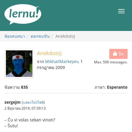
ไป
ยัง
เมนู
สารบัญ
ห้องสนทนา
ตลกขบขัน
Anekdotoj
Anekdotoj
ปิด
จาก
MikhailMarkeyev
, 1
Max. 500 messages.
กรกฎาคม 2009
ข้อความ
835
ภาษา:
Esperanto
sergejm
(
แสดงโปรไฟล์
)
2 มิถุนายน 2019, 07:39:13
– Ĉu vi volas sekan vinon?
– Ŝutu!