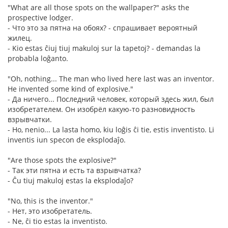
"What are all those spots on the wallpaper?" asks the
prospective lodger.
- Что это за пятна на обоях? - спрашивает вероятный
жилец.
- Kio estas ĉiuj tiuj makuloj sur la tapetoj? - demandas la
probabla loĝanto.
"Oh, nothing... The man who lived here last was an inventor.
He invented some kind of explosive."
- Да ничего... Последний человек, который здесь жил, был
изобретателем. Он изобрёл какую-то разновидность
взрывчатки.
- Ho, nenio... La lasta homo, kiu loĝis ĉi tie, estis inventisto. Li
inventis iun specon de eksplodaĵo.
"Are those spots the explosive?"
- Так эти пятна и есть та взрывчатка?
- Ĉu tiuj makuloj estas la eksplodaĵo?
"No, this is the inventor."
- Нет, это изобретатель.
- Ne, ĉi tio estas la inventisto.