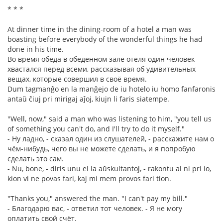
* * *
At dinner time in the dining-room of a hotel a man was
boasting before everybody of the wonderful things he had
done in his time.
Во время обеда в обеденном зале отеля один человек
хвастался перед всеми, рассказывая об удивительных
вещах, которые совершил в своё время.
Dum tagmanĝo en la manĝejo de iu hotelo iu homo fanfaronis
antaŭ ĉiuj pri mirigaj aĵoj, kiujn li faris siatempe.
"Well, now," said a man who was listening to him, "you tell us
of something you can't do, and I'll try to do it myself."
- Ну ладно, - сказал один из слушателей, - расскажите нам о
чём-нибудь, чего вы не можете сделать, и я попробую
сделать это сам.
- Nu, bone, - diris unu el la aŭskultantoj, - rakontu al ni pri io,
kion vi ne povas fari, kaj mi mem provos fari tion.
"Thanks you," answered the man. "I can't pay my bill."
- Благодарю вас, - ответил тот человек. - Я не могу
оплатить свой счёт.