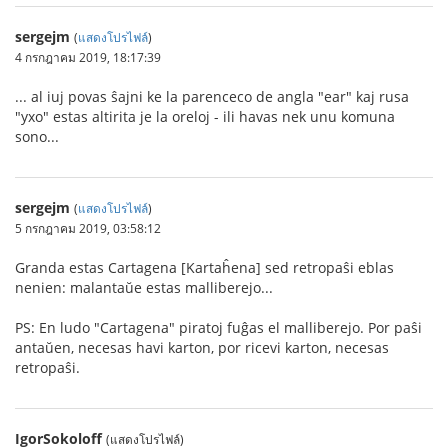
sergejm
(
แสดงโปรไฟล์
)
4 กรกฎาคม 2019, 18:17:39
... al iuj povas ŝajni ke la parenceco de angla "ear" kaj rusa
"ухо" estas altirita je la oreloj - ili havas nek unu komuna
sono...
sergejm
(
แสดงโปรไฟล์
)
5 กรกฎาคม 2019, 03:58:12
Granda estas Cartagena [Kartaĥena] sed retropaŝi eblas
nenien: malantaŭe estas malliberejo...
PS: En ludo "Cartagena" piratoj fuĝas el malliberejo. Por paŝi
antaŭen, necesas havi karton, por ricevi karton, necesas
retropaŝi.
IgorSokoloff
(แสดงโปรไฟล์)