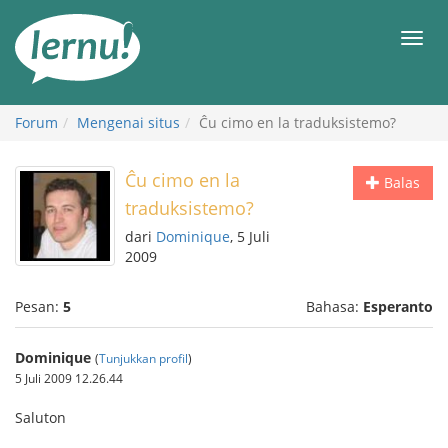
Ke
daftar
Men
isi
Forum
Mengenai situs
Ĉu cimo en la traduksistemo?
Ĉu cimo en la
Balas
traduksistemo?
dari
Dominique
, 5 Juli
2009
Pesan:
5
Bahasa:
Esperanto
Dominique
(
Tunjukkan profil
)
5 Juli 2009 12.26.44
Saluton