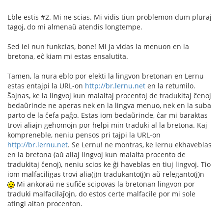
Eble estis #2. Mi ne scias. Mi vidis tiun problemon dum pluraj
tagoj, do mi almenaŭ atendis longtempe.
Sed iel nun funkcias, bone! Mi ja vidas la menuon en la
bretona, eĉ kiam mi estas ensalutita.
Tamen, la nura eblo por elekti la lingvon bretonan en Lernu
estas entajpi la URL-on
http://br.lernu.net
en la retumilo.
Ŝajnas, ke la lingvoj kun malaltaj procentoj de tradukitaj ĉenoj
bedaŭrinde ne aperas nek en la lingva menuo, nek en la suba
parto de la ĉefa paĝo. Estas iom bedaŭrinde, ĉar mi baraktas
trovi aliajn gehomojn por helpi min traduki al la bretona. Kaj
kompreneble, neniu pensos pri tajpi la URL-on
http://br.lernu.net
. Se Lernu! ne montras, ke lernu ekhaveblas
en la bretona (aŭ aliaj lingvoj kun malalta procento de
tradukitaj ĉenoj), neniu scios ke ĝi haveblas en tiuj lingvoj. Tio
iom malfaciligas trovi alia(j)n tradukanto(j)n aŭ releganto(j)n
Mi ankoraŭ ne sufiĉe scipovas la bretonan lingvon por
traduki malfacilaĵojn, do estos certe malfacile por mi sole
atingi altan procenton.