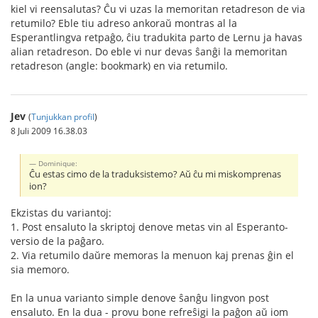
kiel vi reensalutas? Ĉu vi uzas la memoritan retadreson de via
retumilo? Eble tiu adreso ankoraŭ montras al la
Esperantlingva retpaĝo, ĉiu tradukita parto de Lernu ja havas
alian retadreson. Do eble vi nur devas ŝanĝi la memoritan
retadreson (angle: bookmark) en via retumilo.
Jev
(
Tunjukkan profil
)
8 Juli 2009 16.38.03
Dominique:
Ĉu estas cimo de la traduksistemo? Aŭ ĉu mi miskomprenas
ion?
Ekzistas du variantoj:
1. Post ensaluto la skriptoj denove metas vin al Esperanto-
versio de la paĝaro.
2. Via retumilo daŭre memoras la menuon kaj prenas ĝin el
sia memoro.
En la unua varianto simple denove ŝanĝu lingvon post
ensaluto. En la dua - provu bone refreŝigi la paĝon aŭ iom