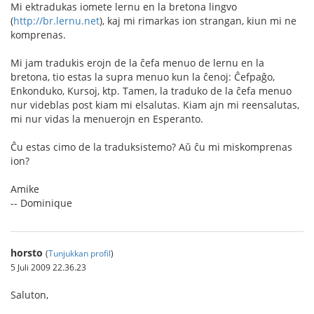
Mi ektradukas iomete lernu en la bretona lingvo
(
http://br.lernu.net
), kaj mi rimarkas ion strangan, kiun mi ne
komprenas.
Mi jam tradukis erojn de la ĉefa menuo de lernu en la
bretona, tio estas la supra menuo kun la ĉenoj: Ĉefpaĝo,
Enkonduko, Kursoj, ktp. Tamen, la traduko de la ĉefa menuo
nur videblas post kiam mi elsalutas. Kiam ajn mi reensalutas,
mi nur vidas la menuerojn en Esperanto.
Ĉu estas cimo de la traduksistemo? Aŭ ĉu mi miskomprenas
ion?
Amike
-- Dominique
horsto
(
Tunjukkan profil
)
5 Juli 2009 22.36.23
Saluton,