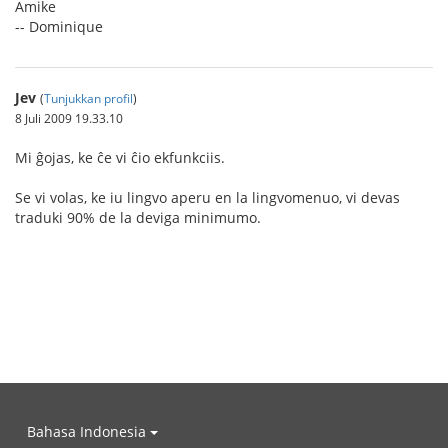
Amike
-- Dominique
Jev
(
Tunjukkan profil
)
8 Juli 2009 19.33.10
Mi ĝojas, ke ĉe vi ĉio ekfunkciis.
Se vi volas, ke iu lingvo aperu en la lingvomenuo, vi devas
traduki 90% de la deviga minimumo.
Bahasa Indonesia