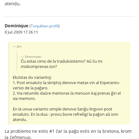
atendu.
Dominique
(
Tunjukkan profil
)
8 Juli 2009 17.36.11
Jev:
Dominique:
Ĉu estas cimo de la traduksistemo? Aŭ ĉu mi
miskomprenas ion?
Ekzistas du variantoj:
1. Post ensaluto la skriptoj denove metas vin al Esperanto-
versio de la paĝaro.
2. Via retumilo daŭre memoras la menuon kaj prenas ĝin el
sia memoro.
En la unua varianto simple denove ŝanĝu lingvon post
ensaluto. En la dua - provu bone refreŝigi la paĝon aŭ iom
atendu.
La problemo ne estis #1 ĉar la paĝo estis en la bretona, krom
la ĉefmenuo.