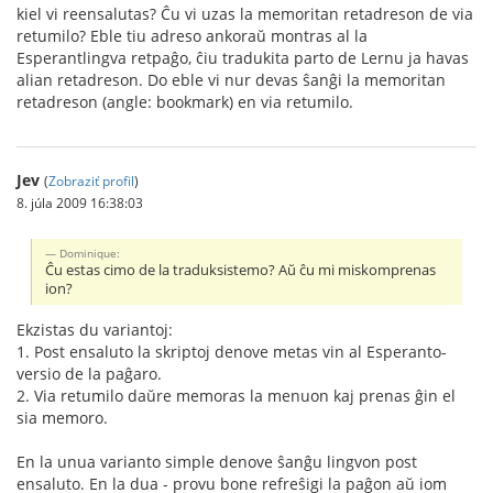
kiel vi reensalutas? Ĉu vi uzas la memoritan retadreson de via
retumilo? Eble tiu adreso ankoraŭ montras al la
Esperantlingva retpaĝo, ĉiu tradukita parto de Lernu ja havas
alian retadreson. Do eble vi nur devas ŝanĝi la memoritan
retadreson (angle: bookmark) en via retumilo.
Jev
(
Zobraziť profil
)
8. júla 2009 16:38:03
Dominique:
Ĉu estas cimo de la traduksistemo? Aŭ ĉu mi miskomprenas
ion?
Ekzistas du variantoj:
1. Post ensaluto la skriptoj denove metas vin al Esperanto-
versio de la paĝaro.
2. Via retumilo daŭre memoras la menuon kaj prenas ĝin el
sia memoro.
En la unua varianto simple denove ŝanĝu lingvon post
ensaluto. En la dua - provu bone refreŝigi la paĝon aŭ iom