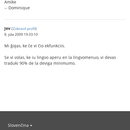
Amike
-- Dominique
Jev
(
Zobraziť profil
)
8. júla 2009 19:33:10
Mi ĝojas, ke ĉe vi ĉio ekfunkciis.
Se vi volas, ke iu lingvo aperu en la lingvomenuo, vi devas
traduki 90% de la deviga minimumo.
Slovenčina