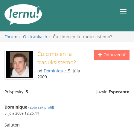
Späť
na
Men
obsah
Fórum
O stránkach
Ĉu cimo en la traduksistemo?
Ĉu cimo en la
Odpovedať
traduksistemo?
od
Dominique
, 5. júla
2009
Príspevky:
5
Jazyk:
Esperanto
Dominique
(
Zobraziť profil
)
5. júla 2009 12:26:44
Saluton