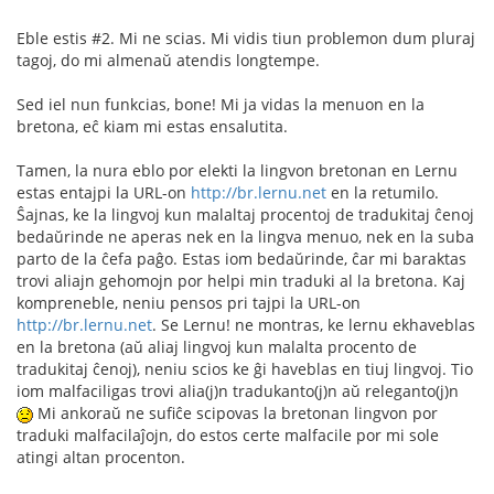
Eble estis #2. Mi ne scias. Mi vidis tiun problemon dum pluraj
tagoj, do mi almenaŭ atendis longtempe.
Sed iel nun funkcias, bone! Mi ja vidas la menuon en la
bretona, eĉ kiam mi estas ensalutita.
Tamen, la nura eblo por elekti la lingvon bretonan en Lernu
estas entajpi la URL-on
http://br.lernu.net
en la retumilo.
Ŝajnas, ke la lingvoj kun malaltaj procentoj de tradukitaj ĉenoj
bedaŭrinde ne aperas nek en la lingva menuo, nek en la suba
parto de la ĉefa paĝo. Estas iom bedaŭrinde, ĉar mi baraktas
trovi aliajn gehomojn por helpi min traduki al la bretona. Kaj
kompreneble, neniu pensos pri tajpi la URL-on
http://br.lernu.net
. Se Lernu! ne montras, ke lernu ekhaveblas
en la bretona (aŭ aliaj lingvoj kun malalta procento de
tradukitaj ĉenoj), neniu scios ke ĝi haveblas en tiuj lingvoj. Tio
iom malfaciligas trovi alia(j)n tradukanto(j)n aŭ releganto(j)n
Mi ankoraŭ ne sufiĉe scipovas la bretonan lingvon por
traduki malfacilaĵojn, do estos certe malfacile por mi sole
atingi altan procenton.