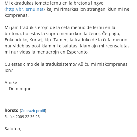
Mi ektradukas iomete lernu en la bretona lingvo
(
http://br.lernu.net
), kaj mi rimarkas ion strangan, kiun mi ne
komprenas.
Mi jam tradukis erojn de la ĉefa menuo de lernu en la
bretona, tio estas la supra menuo kun la ĉenoj: Ĉefpaĝo,
Enkonduko, Kursoj, ktp. Tamen, la traduko de la ĉefa menuo
nur videblas post kiam mi elsalutas. Kiam ajn mi reensalutas,
mi nur vidas la menuerojn en Esperanto.
Ĉu estas cimo de la traduksistemo? Aŭ ĉu mi miskomprenas
ion?
Amike
-- Dominique
horsto
(
Zobraziť profil
)
5. júla 2009 22:36:23
Saluton,