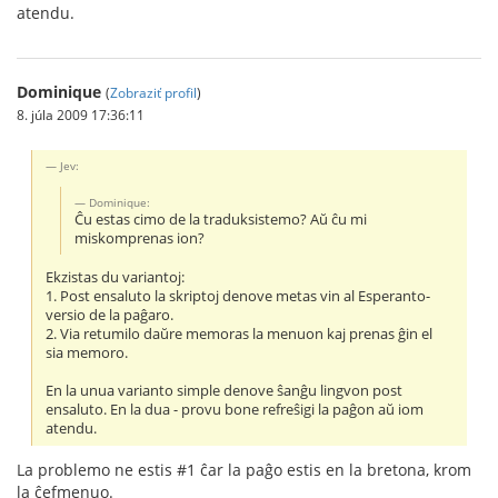
atendu.
Dominique
(
Zobraziť profil
)
8. júla 2009 17:36:11
Jev:
Dominique:
Ĉu estas cimo de la traduksistemo? Aŭ ĉu mi
miskomprenas ion?
Ekzistas du variantoj:
1. Post ensaluto la skriptoj denove metas vin al Esperanto-
versio de la paĝaro.
2. Via retumilo daŭre memoras la menuon kaj prenas ĝin el
sia memoro.
En la unua varianto simple denove ŝanĝu lingvon post
ensaluto. En la dua - provu bone refreŝigi la paĝon aŭ iom
atendu.
La problemo ne estis #1 ĉar la paĝo estis en la bretona, krom
la ĉefmenuo.