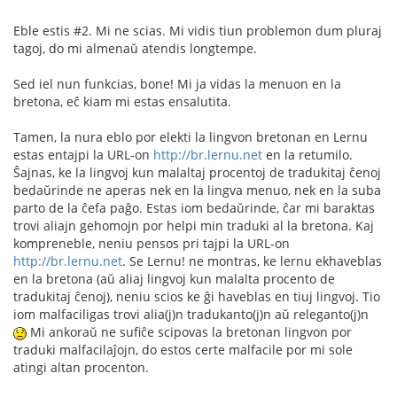
Eble estis #2. Mi ne scias. Mi vidis tiun problemon dum pluraj
tagoj, do mi almenaŭ atendis longtempe.
Sed iel nun funkcias, bone! Mi ja vidas la menuon en la
bretona, eĉ kiam mi estas ensalutita.
Tamen, la nura eblo por elekti la lingvon bretonan en Lernu
estas entajpi la URL-on
http://br.lernu.net
en la retumilo.
Ŝajnas, ke la lingvoj kun malaltaj procentoj de tradukitaj ĉenoj
bedaŭrinde ne aperas nek en la lingva menuo, nek en la suba
parto de la ĉefa paĝo. Estas iom bedaŭrinde, ĉar mi baraktas
trovi aliajn gehomojn por helpi min traduki al la bretona. Kaj
kompreneble, neniu pensos pri tajpi la URL-on
http://br.lernu.net
. Se Lernu! ne montras, ke lernu ekhaveblas
en la bretona (aŭ aliaj lingvoj kun malalta procento de
tradukitaj ĉenoj), neniu scios ke ĝi haveblas en tiuj lingvoj. Tio
iom malfaciligas trovi alia(j)n tradukanto(j)n aŭ releganto(j)n
Mi ankoraŭ ne sufiĉe scipovas la bretonan lingvon por
traduki malfacilaĵojn, do estos certe malfacile por mi sole
atingi altan procenton.