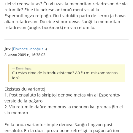
kiel vi reensalutas? Ĉu vi uzas la memoritan retadreson de via
retumilo? Eble tiu adreso ankoraŭ montras al la
Esperantlingva retpaĝo, ĉiu tradukita parto de Lernu ja havas
alian retadreson. Do eble vi nur devas ŝanĝi la memoritan
retadreson (angle: bookmark) en via retumilo.
Jev
(
Показать профиль
)
8 июля 2009 г., 16:38:03
Dominique:
Ĉu estas cimo de la traduksistemo? Aŭ ĉu mi miskomprenas
ion?
Ekzistas du variantoj:
1. Post ensaluto la skriptoj denove metas vin al Esperanto-
versio de la paĝaro.
2. Via retumilo daŭre memoras la menuon kaj prenas ĝin el
sia memoro.
En la unua varianto simple denove ŝanĝu lingvon post
ensaluto. En la dua - provu bone refreŝigi la paĝon aŭ iom