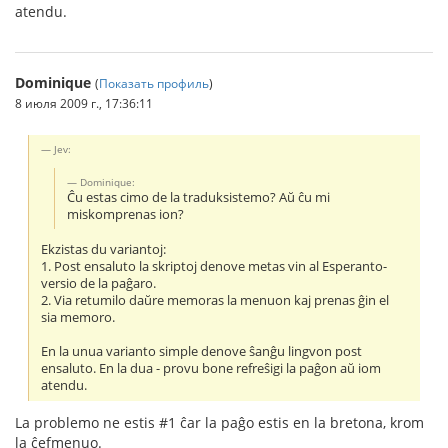
atendu.
Dominique
(
Показать профиль
)
8 июля 2009 г., 17:36:11
Jev:
Dominique:
Ĉu estas cimo de la traduksistemo? Aŭ ĉu mi
miskomprenas ion?
Ekzistas du variantoj:
1. Post ensaluto la skriptoj denove metas vin al Esperanto-
versio de la paĝaro.
2. Via retumilo daŭre memoras la menuon kaj prenas ĝin el
sia memoro.
En la unua varianto simple denove ŝanĝu lingvon post
ensaluto. En la dua - provu bone refreŝigi la paĝon aŭ iom
atendu.
La problemo ne estis #1 ĉar la paĝo estis en la bretona, krom
la ĉefmenuo.