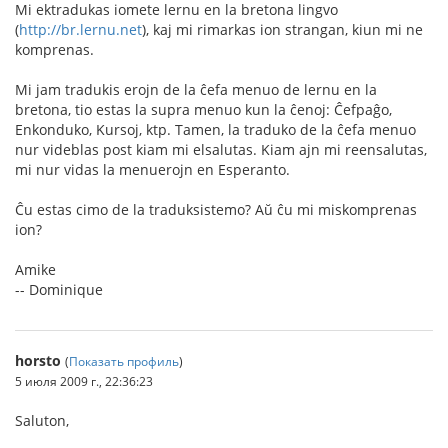
Mi ektradukas iomete lernu en la bretona lingvo
(
http://br.lernu.net
), kaj mi rimarkas ion strangan, kiun mi ne
komprenas.
Mi jam tradukis erojn de la ĉefa menuo de lernu en la
bretona, tio estas la supra menuo kun la ĉenoj: Ĉefpaĝo,
Enkonduko, Kursoj, ktp. Tamen, la traduko de la ĉefa menuo
nur videblas post kiam mi elsalutas. Kiam ajn mi reensalutas,
mi nur vidas la menuerojn en Esperanto.
Ĉu estas cimo de la traduksistemo? Aŭ ĉu mi miskomprenas
ion?
Amike
-- Dominique
horsto
(
Показать профиль
)
5 июля 2009 г., 22:36:23
Saluton,