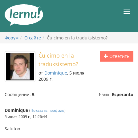
К
содержанию
Мен
Форум
О сайте
Ĉu cimo en la traduksistemo?
Ĉu cimo en la
Ответить
traduksistemo?
от
Dominique
, 5 июля
2009 г.
Сообщений:
5
Язык:
Esperanto
Dominique
(
Показать профиль
)
5 июля 2009 г., 12:26:44
Saluton