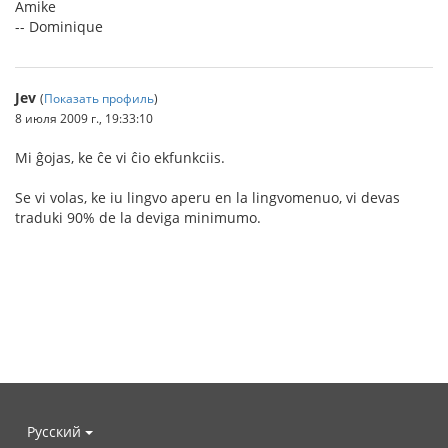
Amike
-- Dominique
Jev
(
Показать профиль
)
8 июля 2009 г., 19:33:10
Mi ĝojas, ke ĉe vi ĉio ekfunkciis.
Se vi volas, ke iu lingvo aperu en la lingvomenuo, vi devas
traduki 90% de la deviga minimumo.
Русский