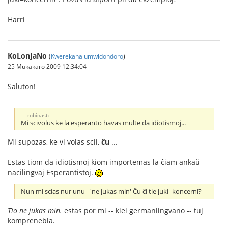
Harri
KoLonJaNo
(
Kwerekana umwidondoro
)
25 Mukakaro 2009 12:34:04
Saluton!
robinast:
Mi scivolus ke la esperanto havas multe da idiotismoj...
Mi supozas, ke vi volas scii,
ĉu
...
Estas tiom da idiotismoj kiom importemas la ĉiam ankaŭ
nacilingvaj Esperantistoj.
Nun mi scias nur unu - 'ne jukas min' Ĉu ĉi tie juki=koncerni?
Tio ne jukas min.
estas por mi -- kiel germanlingvano -- tuj
komprenebla.