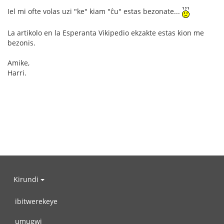
Iel mi ofte volas uzi "ke" kiam "ĉu" estas bezonate...
La artikolo en la Esperanta Vikipedio ekzakte estas kion me
bezonis.
Amike,
Harri.
Kirundi
ibitwerekeye
umugwi