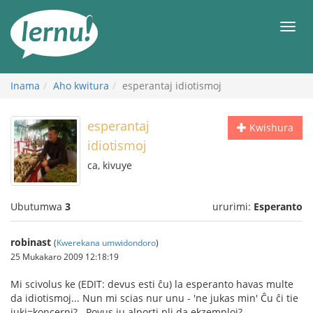
Ku
rupapuro
Urut
rw'ibirimwo
Inama
Aho kwitura
esperantaj idiotismoj
esperantaj
Kwishura
idiotismoj
ca, kivuye
Ubutumwa
3
ururimi:
Esperanto
robinast
(
Kwerekana umwidondoro
)
25 Mukakaro 2009 12:18:19
Mi scivolus ke (EDIT: devus esti ĉu) la esperanto havas multe
da idiotismoj... Nun mi scias nur unu - 'ne jukas min' Ĉu ĉi tie
juki=koncerni? . Povus iu alporti pli da ekzemploj?