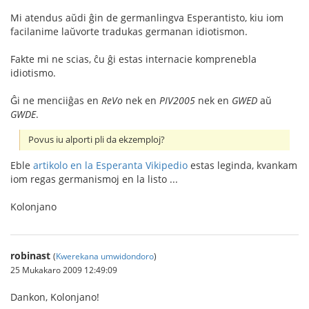
Mi atendus aŭdi ĝin de germanlingva Esperantisto, kiu iom
facilanime laŭvorte tradukas germanan idiotismon.
Fakte mi ne scias, ĉu ĝi estas internacie komprenebla
idiotismo.
Ĝi ne menciiĝas en
ReVo
nek en
PIV2005
nek en
GWED
aŭ
GWDE
.
Povus iu alporti pli da ekzemploj?
Eble
artikolo en la Esperanta Vikipedio
estas leginda, kvankam
iom regas germanismoj en la listo ...
Kolonjano
robinast
(
Kwerekana umwidondoro
)
25 Mukakaro 2009 12:49:09
Dankon, Kolonjano!