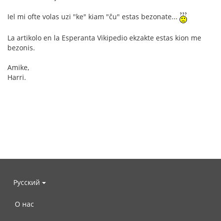
Iel mi ofte volas uzi "ke" kiam "ĉu" estas bezonate...
La artikolo en la Esperanta Vikipedio ekzakte estas kion me
bezonis.
Amike,
Harri.
Русский
О нас