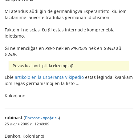
Mi atendus aŭdi ĝin de germanlingva Esperantisto, kiu iom
facilanime laŭvorte tradukas germanan idiotismon.
Fakte mi ne scias, ĉu ĝi estas internacie komprenebla
idiotismo.
Ĝi ne menciiĝas en
ReVo
nek en
PIV2005
nek en
GWED
aŭ
GWDE
.
Povus iu alporti pli da ekzemploj?
Eble
artikolo en la Esperanta Vikipedio
estas leginda, kvankam
iom regas germanismoj en la listo ...
Kolonjano
robinast
(
Показать профиль
)
25 июля 2009 г., 12:49:09
Dankon, Kolonjano!