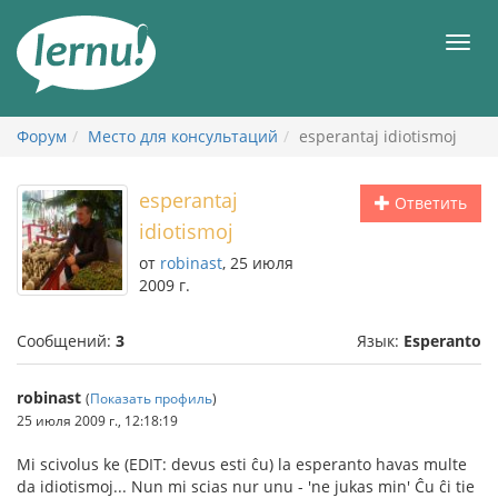
К
содержанию
Мен
Форум
Место для консультаций
esperantaj idiotismoj
esperantaj
Ответить
idiotismoj
от
robinast
, 25 июля
2009 г.
Сообщений:
3
Язык:
Esperanto
robinast
(
Показать профиль
)
25 июля 2009 г., 12:18:19
Mi scivolus ke (EDIT: devus esti ĉu) la esperanto havas multe
da idiotismoj... Nun mi scias nur unu - 'ne jukas min' Ĉu ĉi tie