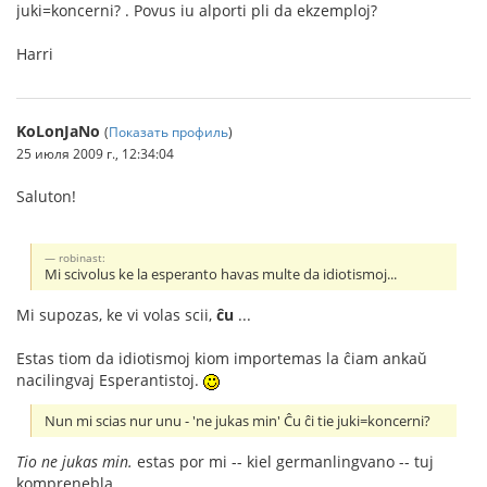
juki=koncerni? . Povus iu alporti pli da ekzemploj?
Harri
KoLonJaNo
(
Показать профиль
)
25 июля 2009 г., 12:34:04
Saluton!
robinast:
Mi scivolus ke la esperanto havas multe da idiotismoj...
Mi supozas, ke vi volas scii,
ĉu
...
Estas tiom da idiotismoj kiom importemas la ĉiam ankaŭ
nacilingvaj Esperantistoj.
Nun mi scias nur unu - 'ne jukas min' Ĉu ĉi tie juki=koncerni?
Tio ne jukas min.
estas por mi -- kiel germanlingvano -- tuj
komprenebla.