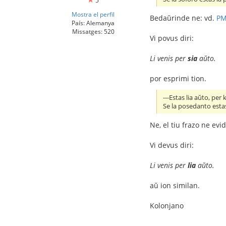
5
Mostra el perfil
Bedaŭrinde ne: vd.
P
País: Alemanya
Missatges: 520
Vi povus diri:
Li venis per
sia
aŭto.
por esprimi tion.
---Estas lia aŭto, per k
Se la posedanto estas
Ne, el tiu frazo ne evid
Vi devus diri:
Li venis per
lia
aŭto.
aŭ ion similan.
Kolonjano