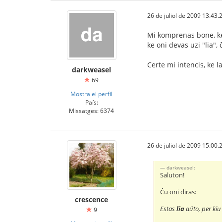
26 de juliol de 2009 13.43.
Mi komprenas bone, ke 
ke oni devas uzi "lia", 
Certe mi intencis, ke l
darkweasel
69
Mostra el perfil
País:
Missatges: 6374
26 de juliol de 2009 15.00.
darkweasel:
Saluton!
Ĉu oni diras:
crescence
Estas
lia
aŭto, per kiu 
9