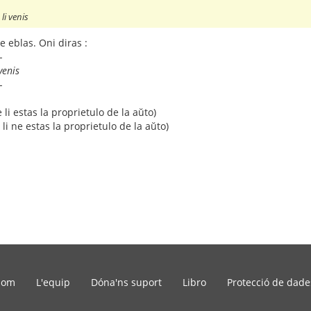
li venis
ne eblas. Oni diras :
-
venis
-
 li estas la proprietulo de la aŭto)
 li ne estas la proprietulo de la aŭto)
som
L'equip
Dóna'ns suport
Libro
Protecció de dade