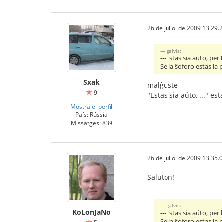
26 de juliol de 2009 13.29.
galvis:
---Estas sia aŭto, per 
Se la ŝoforo estas la
Sxak
malĝuste
9
"Estas sia aŭto, ..." e
Mostra el perfil
País: Rússia
Missatges: 839
26 de juliol de 2009 13.35.
Saluton!
galvis:
KoLonJaNo
---Estas sia aŭto, per 
Se la ŝoforo estas la