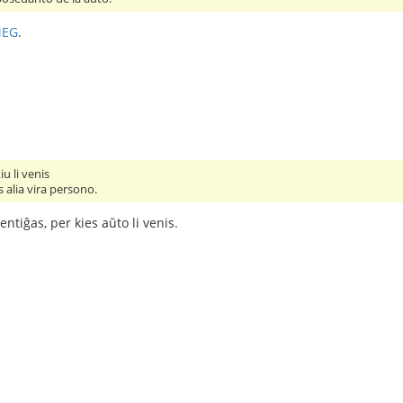
MEG
.
iu li venis
 alia vira persono.
entiĝas, per kies aŭto li venis.