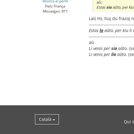
Mostra el perfil
aŭ:
País: França
Estas
sia
aŭto, per kiu 
Missatges: 911
Laŭ mi, tiuj du frazoj 
------------------------------
Estas
la
aŭto, per kiu li 
------------------------------
aŭ
Li venis per
sia
aŭto.
(se
Li venis per
lia
aŭto.
(se
Català
Qui 