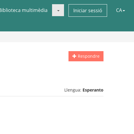
Biblioteca multimèdia
CA
Iniciar sessió
Respondre
Llengua:
Esperanto