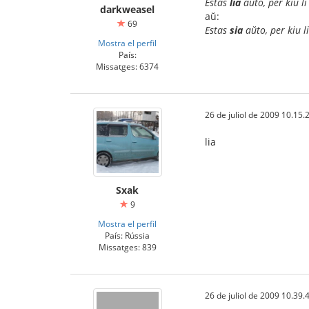
Estas
lia
aŭto, per kiu li
darkweasel
aŭ:
69
Estas
sia
aŭto, per kiu li
Mostra el perfil
País:
Missatges: 6374
26 de juliol de 2009 10.15.
lia
Sxak
9
Mostra el perfil
País: Rússia
Missatges: 839
26 de juliol de 2009 10.39.