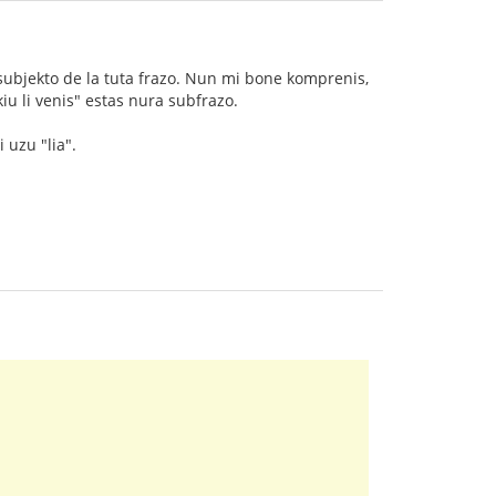
a subjekto de la tuta frazo. Nun mi bone komprenis,
 kiu li venis" estas nura subfrazo.
 uzu "lia".