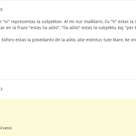
28
"si" reprezentas la subjekton. Al mi nur malklaris, ĉu "li" estas l
ĉar en la frazo "estas lia aŭto", "lia aŭto" estas la subjekto, kaj "per
a ŝoforo estas la posedanto de la aŭto, alie estintus tute klare, ke oni
23
li venis