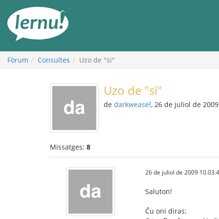
Al
contingut
Fòrum
Consultes
Uzo de "si"
Uzo de "si"
de
darkweasel
, 26 de juliol de 2009
Missatges:
8
26 de juliol de 2009 10.03.
Saluton!
Ĉu oni diras: