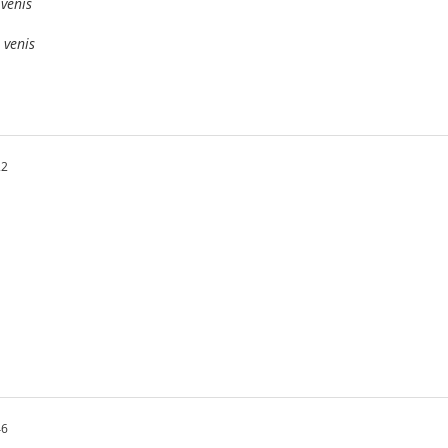
 venis
 venis
22
46