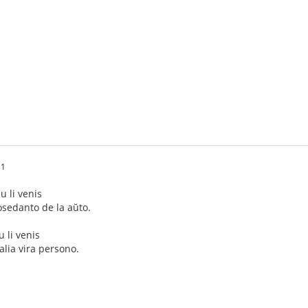
31
iu li venis
posedanto de la aŭto.
u li venis
alia vira persono.