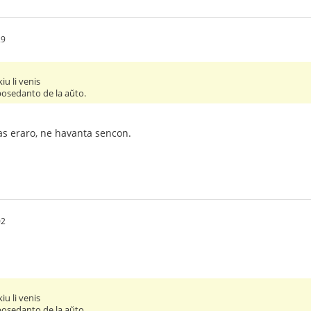
29
kiu li venis
 posedanto de la aŭto.
stas eraro, ne havanta sencon.
02
kiu li venis
 posedanto de la aŭto.