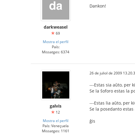
Dankon!
darkweasel
69
Mostra el perfil
País:
Missatges: 6374
26 de juliol de 2009 13.20.
---Estas sia aŭto, per k
Se la ŝoforo estas la 
---Estas lia aŭto, per ki
galvis
Se la posedanto estas 
12
Mostra el perfil
ĝis
País: Veneçuela
Missatges: 1161