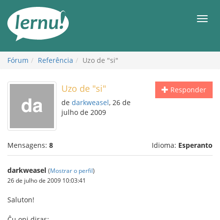
Ir
ao
Men
conteúdo
Fórum
Referência
Uzo de "si"
Uzo de "si"
Responder
de
darkweasel
, 26 de
julho de 2009
Mensagens:
8
Idioma:
Esperanto
darkweasel
(
Mostrar o perfil
)
26 de julho de 2009 10:03:41
Saluton!
Ĉu oni diras: