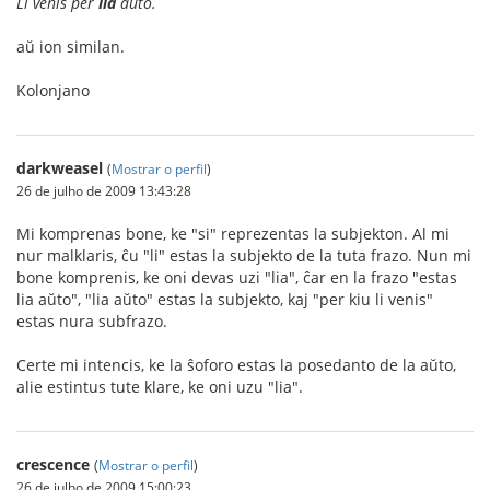
Li venis per
lia
aŭto.
aŭ ion similan.
Kolonjano
darkweasel
(
Mostrar o perfil
)
26 de julho de 2009 13:43:28
Mi komprenas bone, ke "si" reprezentas la subjekton. Al mi
nur malklaris, ĉu "li" estas la subjekto de la tuta frazo. Nun mi
bone komprenis, ke oni devas uzi "lia", ĉar en la frazo "estas
lia aŭto", "lia aŭto" estas la subjekto, kaj "per kiu li venis"
estas nura subfrazo.
Certe mi intencis, ke la ŝoforo estas la posedanto de la aŭto,
alie estintus tute klare, ke oni uzu "lia".
crescence
(
Mostrar o perfil
)
26 de julho de 2009 15:00:23