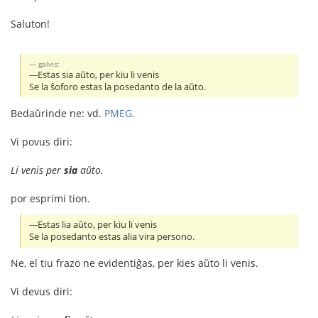
Saluton!
galvis:
---Estas sia aŭto, per kiu li venis
Se la ŝoforo estas la posedanto de la aŭto.
Bedaŭrinde ne: vd.
PMEG
.
Vi povus diri:
Li venis per
sia
aŭto.
por esprimi tion.
---Estas lia aŭto, per kiu li venis
Se la posedanto estas alia vira persono.
Ne, el tiu frazo ne evidentiĝas, per kies aŭto li venis.
Vi devus diri: