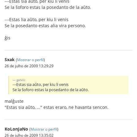
---Estas sia aŭto, per kiu li venis
Se la ŝoforo estas la posedanto de la aŭto.
---Estas lia aŭto, per kiu li venis
Se la posedanto estas alia vira persono.
ĝis
Sxak
(
Mostrar o perfil
)
26 de julho de 2009 13:29:29
galvis:
---Estas sia aŭto, per kiu li venis
Se la ŝoforo estas la posedanto de la aŭto.
malĝuste
"Estas sia aŭto, ..." estas eraro, ne havanta sencon.
KoLonJaNo
(
Mostrar o perfil
)
26 de julho de 2009 13:35:02