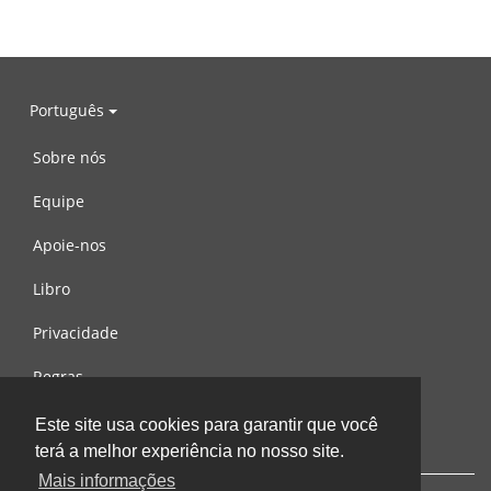
Português
Sobre nós
Equipe
Apoie-nos
Libro
Privacidade
Regras
Contacte-nos
Este site usa cookies para garantir que você
terá a melhor experiência no nosso site.
Mais informações