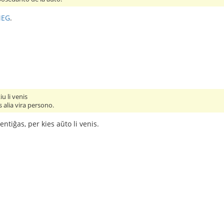
MEG
.
iu li venis
 alia vira persono.
entiĝas, per kies aŭto li venis.