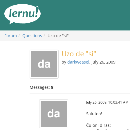
Skip
to
the
content
Forum
Questions
Uzo de "si"
Uzo de "si"
by
darkweasel
, July 26, 2009
Messages:
8
July 26, 2009, 10:03:41 AM
Saluton!
Ĉu oni diras: