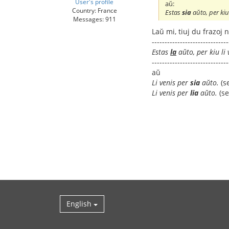
User's profile
aŭ:
Country: France
Estas
sia
aŭto, per kiu 
Messages: 911
Laŭ mi, tiuj du frazoj 
------------------------------
Estas
la
aŭto, per kiu li 
------------------------------
aŭ
Li venis per
sia
aŭto.
(se
Li venis per
lia
aŭto.
(se
English