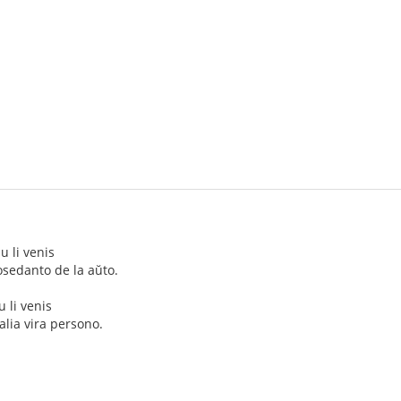
iu li venis
posedanto de la aŭto.
u li venis
alia vira persono.