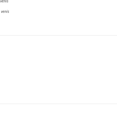
 venis
 venis