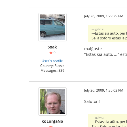
July 26, 2009, 1:29:29 PM
galvis:
---Estas sia aŭto, per 
Se la ŝoforo estas la
Sxak
malĝuste
9
"Estas sia aŭto, ..." e
User's profile
Country: Russia
Messages: 839
July 26, 2009, 1:35:02 PM
Saluton!
galvis:
KoLonJaNo
---Estas sia aŭto, per 
Se la ŝoforo estas la