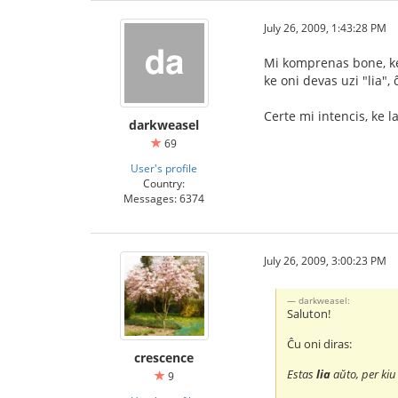
July 26, 2009, 1:43:28 PM
Mi komprenas bone, ke 
ke oni devas uzi "lia", 
Certe mi intencis, ke l
darkweasel
69
User's profile
Country:
Messages: 6374
July 26, 2009, 3:00:23 PM
darkweasel:
Saluton!
Ĉu oni diras:
crescence
Estas
lia
aŭto, per kiu 
9