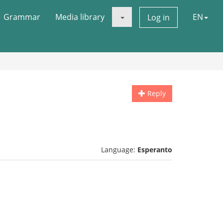
Grammar
Media library
EN
Log in
Reply
Language:
Esperanto