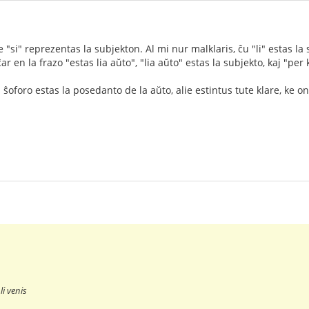
"si" reprezentas la subjekton. Al mi nur malklaris, ĉu "li" estas l
ĉar en la frazo "estas lia aŭto", "lia aŭto" estas la subjekto, kaj "per
a ŝoforo estas la posedanto de la aŭto, alie estintus tute klare, ke oni
li venis