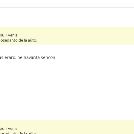
kiu li venis
 posedanto de la aŭto.
stas eraro, ne havanta sencon.
kiu li venis
 posedanto de la aŭto.