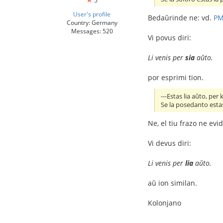
5
User's profile
Bedaŭrinde ne: vd.
P
Country: Germany
Messages: 520
Vi povus diri:
Li venis per
sia
aŭto.
por esprimi tion.
---Estas lia aŭto, per k
Se la posedanto estas
Ne, el tiu frazo ne evid
Vi devus diri:
Li venis per
lia
aŭto.
aŭ ion similan.
Kolonjano