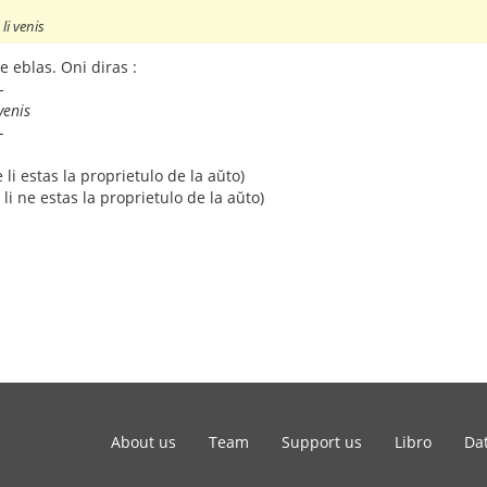
li venis
ne eblas. Oni diras :
-
venis
-
 li estas la proprietulo de la aŭto)
 li ne estas la proprietulo de la aŭto)
About us
Team
Support us
Libro
Dat