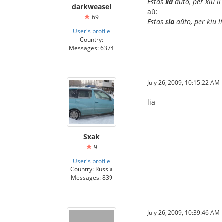
Estas
lia
aŭto, per kiu li
darkweasel
aŭ:
69
Estas
sia
aŭto, per kiu li
User's profile
Country:
Messages: 6374
July 26, 2009, 10:15:22 AM
lia
Sxak
9
User's profile
Country: Russia
Messages: 839
July 26, 2009, 10:39:46 AM