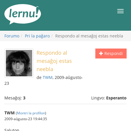
Al
la
Men
enhavo
Forumo
Pri la paĝaro
Respondo al mesaĝoj estas neebla
Respondo al
Respondi
mesaĝoj estas
neebla
de
TWM
, 2009-aŭgusto-
23
Mesaĝoj:
3
Lingvo:
Esperanto
TWM
(
Montri la profilon
)
2009-aŭgusto-23 19:44:35
Saluton,