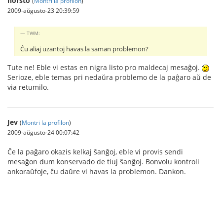
horsto
(
Montri la profilon
)
2009-aŭgusto-23 20:39:59
TWM:
Ĉu aliaj uzantoj havas la saman problemon?
Tute ne! Eble vi estas en nigra listo pro maldecaj mesaĝoj.
Serioze, eble temas pri nedaŭra problemo de la paĝaro aŭ de
via retumilo.
Jev
(
Montri la profilon
)
2009-aŭgusto-24 00:07:42
Ĉe la paĝaro okazis kelkaj ŝanĝoj, eble vi provis sendi
mesaĝon dum konservado de tiuj ŝanĝoj. Bonvolu kontroli
ankoraŭfoje, ĉu daŭre vi havas la problemon. Dankon.