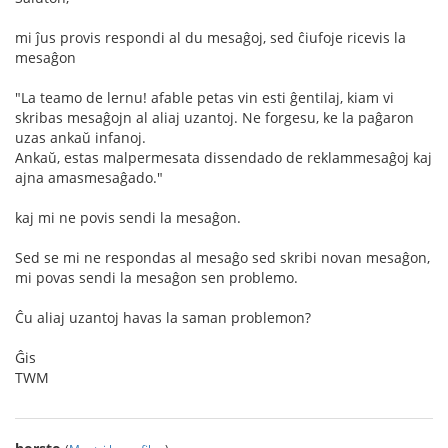
mi ĵus provis respondi al du mesaĝoj, sed ĉiufoje ricevis la
mesaĝon
"La teamo de lernu! afable petas vin esti ĝentilaj, kiam vi
skribas mesaĝojn al aliaj uzantoj. Ne forgesu, ke la paĝaron
uzas ankaŭ infanoj.
Ankaŭ, estas malpermesata dissendado de reklammesaĝoj kaj
ajna amasmesaĝado."
kaj mi ne povis sendi la mesaĝon.
Sed se mi ne respondas al mesaĝo sed skribi novan mesaĝon,
mi povas sendi la mesaĝon sen problemo.
Ĉu aliaj uzantoj havas la saman problemon?
Ĝis
TWM