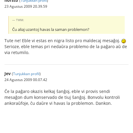
horsto
(
Tunjukkan profil
)
23 Agustus 2009 20.39.59
TWM:
Ĉu aliaj uzantoj havas la saman problemon?
Tute ne! Eble vi estas en nigra listo pro maldecaj mesaĝoj.
Serioze, eble temas pri nedaŭra problemo de la paĝaro aŭ de
via retumilo.
Jev
(
Tunjukkan profil
)
24 Agustus 2009 00.07.42
Ĉe la paĝaro okazis kelkaj ŝanĝoj, eble vi provis sendi
mesaĝon dum konservado de tiuj ŝanĝoj. Bonvolu kontroli
ankoraŭfoje, ĉu daŭre vi havas la problemon. Dankon.