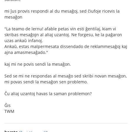
mi ĵus provis respondi al du mesaĝoj, sed ĉiufoje ricevis la
mesaĝon
"La teamo de lernu! afable petas vin esti ĝentilaj, kiam vi
skribas mesaĝojn al aliaj uzantoj. Ne forgesu, ke la paĝaron
uzas ankaŭ infanoj.
Ankaŭ, estas malpermesata dissendado de reklammesaĝoj kaj
ajna amasmesaĝado."
kaj mi ne povis sendi la mesaĝon.
Sed se mi ne respondas al mesaĝo sed skribi novan mesaĝon,
mi povas sendi la mesaĝon sen problemo.
Ĉu aliaj uzantoj havas la saman problemon?
Ĝis
TWM