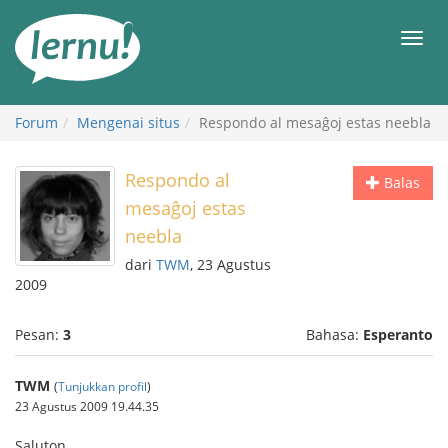
Ke
daftar
Men
isi
Forum
Mengenai situs
Respondo al mesaĝoj estas neebla
Respondo al
Balas
mesaĝoj estas
neebla
dari
TWM
, 23 Agustus
2009
Pesan:
3
Bahasa:
Esperanto
TWM
(
Tunjukkan profil
)
23 Agustus 2009 19.44.35
Saluton,