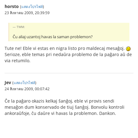
horsto
(
แสดงโปรไฟล์
)
23 สิงหาคม 2009, 20:39:59
TWM:
Ĉu aliaj uzantoj havas la saman problemon?
Tute ne! Eble vi estas en nigra listo pro maldecaj mesaĝoj.
Serioze, eble temas pri nedaŭra problemo de la paĝaro aŭ de
via retumilo.
Jev
(
แสดงโปรไฟล์
)
24 สิงหาคม 2009, 00:07:42
Ĉe la paĝaro okazis kelkaj ŝanĝoj, eble vi provis sendi
mesaĝon dum konservado de tiuj ŝanĝoj. Bonvolu kontroli
ankoraŭfoje, ĉu daŭre vi havas la problemon. Dankon.