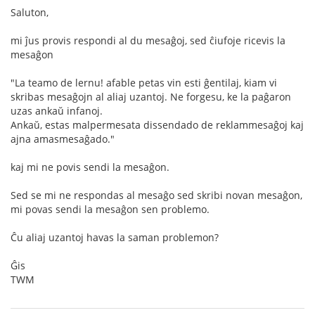
Saluton,
mi ĵus provis respondi al du mesaĝoj, sed ĉiufoje ricevis la
mesaĝon
"La teamo de lernu! afable petas vin esti ĝentilaj, kiam vi
skribas mesaĝojn al aliaj uzantoj. Ne forgesu, ke la paĝaron
uzas ankaŭ infanoj.
Ankaŭ, estas malpermesata dissendado de reklammesaĝoj kaj
ajna amasmesaĝado."
kaj mi ne povis sendi la mesaĝon.
Sed se mi ne respondas al mesaĝo sed skribi novan mesaĝon,
mi povas sendi la mesaĝon sen problemo.
Ĉu aliaj uzantoj havas la saman problemon?
Ĝis
TWM