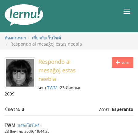
ไป
ยัง
เมนู
สารบัญ
ห้องสนทนา
เกี่ยวกับเว็บไซต์
Respondo al mesaĝoj estas neebla
Respondo al
ตอบ
mesaĝoj estas
neebla
จาก
TWM
, 23 สิงหาคม
2009
ข้อความ
3
ภาษา:
Esperanto
TWM
(
แสดงโปรไฟล์
)
23 สิงหาคม 2009, 19:44:35