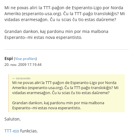
Mi ne povas aliri la TTT-paĝon de Esperanto-Ligo por Norda
Ameriko (esperanto-usa.org). Ĉu la TTT-paĝo translokiĝis? Mi
vidadas erarmesaĝon. Ĉu iu scias ĉu tio estas daŭreme?
Grandan dankon, kaj pardonu min por mia malbona
Esperanto--mi estas nova esperantisto.
Espi
(
Vise profilen
)
20. nov. 2009 17.19.44
tarasovdv:
Mi ne povas aliri la TTT-paĝon de Esperanto-Ligo por Norda
Ameriko (esperanto-usa.org). Ĉu la TTT-paĝo translokiĝis? Mi
vidadas erarmesaĝon. Ĉu iu scias ĉu tio estas daŭreme?
Grandan dankon, kaj pardonu min por mia malbona
Esperanto--mi estas nova esperantisto.
Saluton,
TTT-ejo
funkcias.