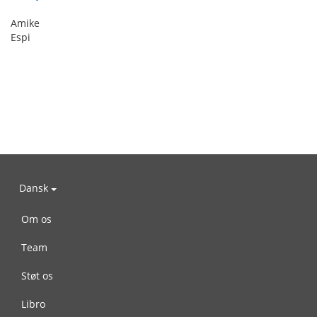
Amike
Espi
Dansk
Om os
Team
Støt os
Libro