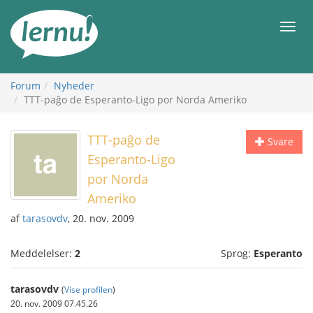
Til
indholdet
Men
Forum
Nyheder
TTT-paĝo de Esperanto-Ligo por Norda Ameriko
TTT-paĝo de
Svare
Esperanto-Ligo
por Norda
Ameriko
af
tarasovdv
, 20. nov. 2009
Meddelelser:
2
Sprog:
Esperanto
tarasovdv
(
Vise profilen
)
20. nov. 2009 07.45.26