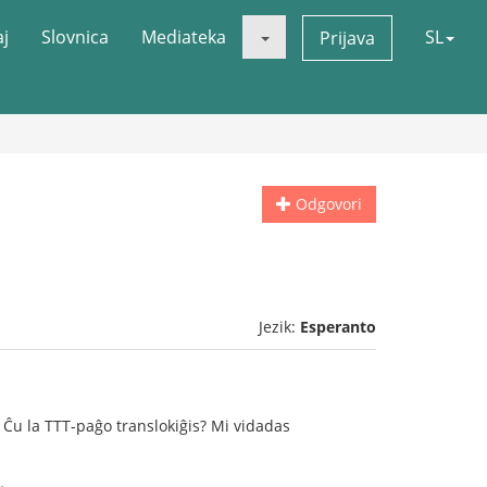
aj
Slovnica
Mediateka
SL
Prijava
Odgovori
Jezik:
Esperanto
 Ĉu la TTT-paĝo translokiĝis? Mi vidadas