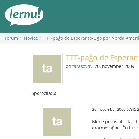
K
vsebini
Forum
Novice
TTT-paĝo de Esperanto-Ligo por Norda Ameri
TTT-paĝo de Esperan
od
tarasovdv
, 20. november 2009
Sporočila:
2
20. november 2009 07:45:
Mi ne povas aliri la T
erarmesaĝon. Ĉu iu sc