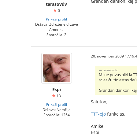
Grandan dankon, kaj p
tarasovdv
0
Prikaži profil
Država: Združene države
Amerike
Sporočila: 2
20. november 2009 17:19:
tarasovdv:
Mi ne povas aliri la
scias ĉu tio estas d
Espi
Grandan dankon, kaj
13
Saluton,
Prikaži profil
Država: Nemčija
TTT-ejo
funkcias.
Sporočila: 1264
Amike
Espi