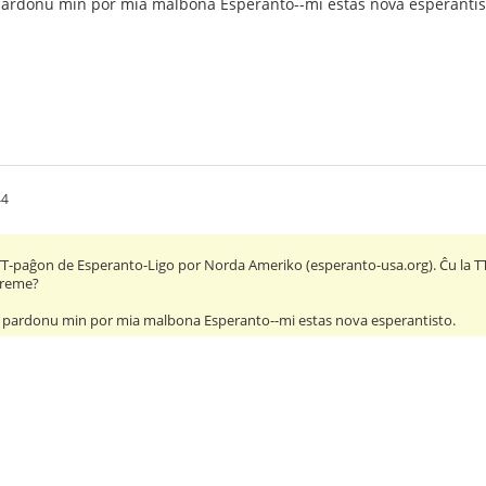
ardonu min por mia malbona Esperanto--mi estas nova esperantis
44
 TTT-paĝon de Esperanto-Ligo por Norda Ameriko (esperanto-usa.org). Ĉu la T
aŭreme?
 pardonu min por mia malbona Esperanto--mi estas nova esperantisto.