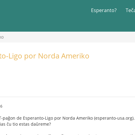
Esperanto?
Teč
ko
to-Ligo por Norda Ameriko
26
TT-paĝon de Esperanto-Ligo por Norda Ameriko (esperanto-usa.org).
ias ĉu tio estas daŭreme?