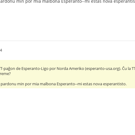
ardonu min por mia malbona Esperanto--mi estas nova esperantis
44
 TTT-paĝon de Esperanto-Ligo por Norda Ameriko (esperanto-usa.org). Ĉu la T
aŭreme?
 pardonu min por mia malbona Esperanto--mi estas nova esperantisto.