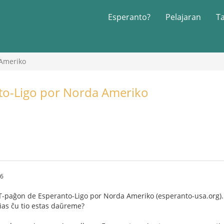
Esperanto?
Pelajaran
T
 Ameriko
to-Ligo por Norda Ameriko
26
TT-paĝon de Esperanto-Ligo por Norda Ameriko (esperanto-usa.org).
ias ĉu tio estas daŭreme?