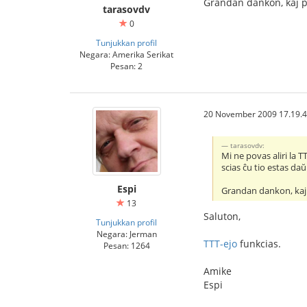
Grandan dankon, kaj p
tarasovdv
0
Tunjukkan profil
Negara: Amerika Serikat
Pesan: 2
20 November 2009 17.19.
tarasovdv:
Mi ne povas aliri la
scias ĉu tio estas d
Espi
Grandan dankon, kaj
13
Saluton,
Tunjukkan profil
Negara: Jerman
TTT-ejo
funkcias.
Pesan: 1264
Amike
Espi