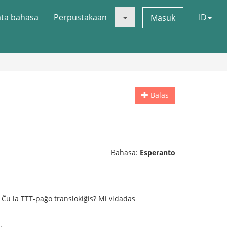
ata bahasa
Perpustakaan
ID
Masuk
Balas
Bahasa:
Esperanto
 Ĉu la TTT-paĝo translokiĝis? Mi vidadas