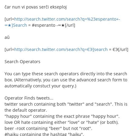
ĉar nun vi povas serĉi ekseploj
[url=
http://search.twitter.com/search?q=%23esperanto+-
∞★]Search
= #esperanto -∞★[/url]
aŭ
[url=
http://search.twitter.com/search?q=ЄЭ]search
= ЄЭ[/url]
Search Operators
You can type these search operators directly into the search
box. (Alternatively, you can use the advanced search form to
automatically constuct your query.)
Operator Finds tweets...
twitter search containing both "twitter" and "search". This is
the default operator.
"happy hour" containing the exact phrase "happy hour".
love OR hate containing either "love" or "hate" (or both).
beer -root containing "beer" but not "root".
#haiku containing the hashtag "haiku".