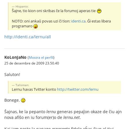
Hispanio:
Ŝajne, tio kion oni skribas ĉe la forumoj aperas tie
NOTO: oni ankaŭ povas uzi ĉi tion:
identi.ca
. Ĝi estas libera
programaro
http://identi.ca/lernu/all
KoLonJaNo
(
Mostra el perfil
)
25 de desembre de 2009 23.50.40
Saluton!
Talisman:
Lernu havas Tvitter konto
http://twitter.com/lernu
Bonege.
Ŝajnas, ke la pepanto
lernu
generas pepaĵon okaze de ĉiu ajn
nova afiŝo en iu forum(er)o de
lernu.net
.
Kaj iam poste la papago
esperanto
fidele eĥas ĉiun el tiuj