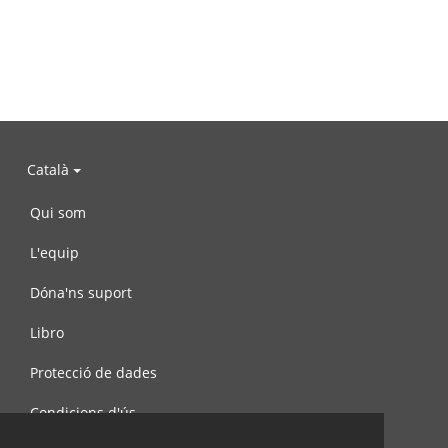
Català
Qui som
L'equip
Dóna'ns suport
Libro
Protecció de dades
Condicions d'ús