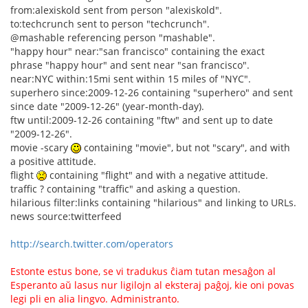
from:alexiskold sent from person "alexiskold".
to:techcrunch sent to person "techcrunch".
@mashable referencing person "mashable".
"happy hour" near:"san francisco" containing the exact
phrase "happy hour" and sent near "san francisco".
near:NYC within:15mi sent within 15 miles of "NYC".
superhero since:2009-12-26 containing "superhero" and sent
since date "2009-12-26" (year-month-day).
ftw until:2009-12-26 containing "ftw" and sent up to date
"2009-12-26".
movie -scary
containing "movie", but not "scary", and with
a positive attitude.
flight
containing "flight" and with a negative attitude.
traffic ? containing "traffic" and asking a question.
hilarious filter:links containing "hilarious" and linking to URLs.
news source:twitterfeed
http://search.twitter.com/operators
Estonte estus bone, se vi tradukus ĉiam tutan mesaĝon al
Esperanto aŭ lasus nur ligilojn al eksteraj paĝoj, kie oni povas
legi pli en alia lingvo. Administranto.