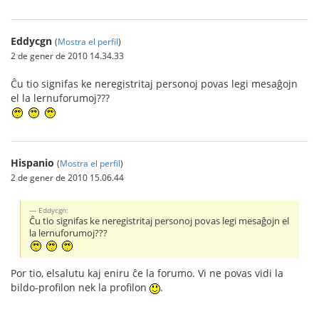
Eddycgn
(
Mostra el perfil
)
2 de gener de 2010 14.34.33
Ĉu tio signifas ke neregistritaj personoj povas legi mesaĝojn
el la lernuforumoj???
Hispanio
(
Mostra el perfil
)
2 de gener de 2010 15.06.44
Eddycgn:
Ĉu tio signifas ke neregistritaj personoj povas legi mesaĝojn el
la lernuforumoj???
Por tio, elsalutu kaj eniru ĉe la forumo. Vi ne povas vidi la
bildo-profilon nek la profilon
.