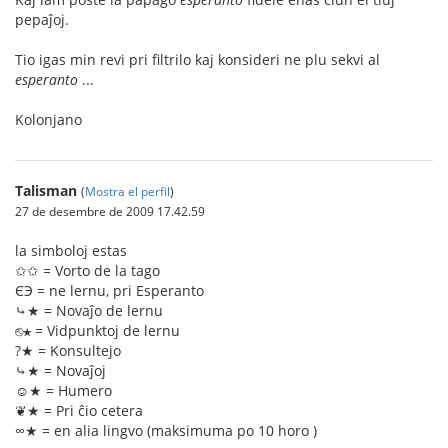
pepaĵoj.
Tio igas min revi pri filtrilo kaj konsideri ne plu sekvi al
esperanto
...
Kolonjano
Talisman
(
Mostra el perfil
)
27 de desembre de 2009 17.42.59
la simboloj estas
✩✩ = Vorto de la tago
ЄЭ = ne lernu, pri Esperanto
⤷★ = Novaĵo de lernu
⎋★ = Vidpunktoj de lernu
?★ = Konsultejo
⤷★ = Novaĵoj
☺★ = Humero
❦★ = Pri ĉio cetera
∞★ = en alia lingvo (maksimuma po 10 horo )