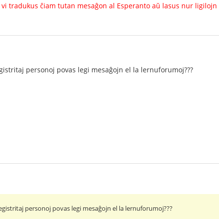
vi tradukus ĉiam tutan mesaĝon al Esperanto aŭ lasus nur ligilojn al
egistritaj personoj povas legi mesaĝojn el la lernuforumoj???
registritaj personoj povas legi mesaĝojn el la lernuforumoj???