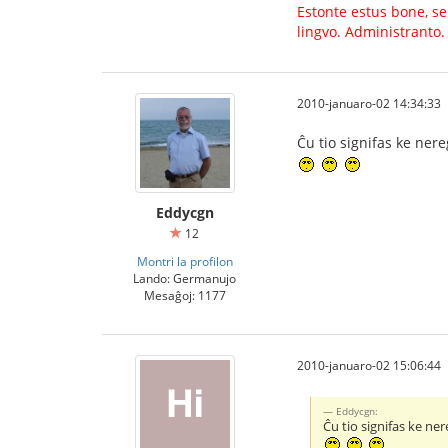
Estonte estus bone, se 
lingvo. Administranto.
2010-januaro-02 14:34:33
Ĉu tio signifas ke ner
Eddycgn
12
Montri la profilon
Lando: Germanujo
Mesaĝoj: 1177
2010-januaro-02 15:06:44
Eddycgn:
Ĉu tio signifas ke ne