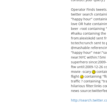
Operator Finds tweets.
twitter search containi
"happy hour" containi
love OR hate containing
beer -root containing 
#haiku containing the
from:alexiskold sent f
to:techcrunch sent to
@mashable referencin
"happy hour" near:"sa
near:NYC within:15mi s
superhero since:2009-
ftw until:2009-12-26 c
movie -scary
contain
flight
containing "fl
traffic ? containing "t
hilarious filter:links 
news source:twitterfe
http://search.twitter.