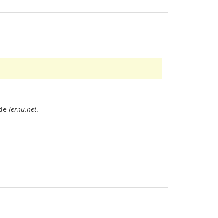
 de
lernu.net
.