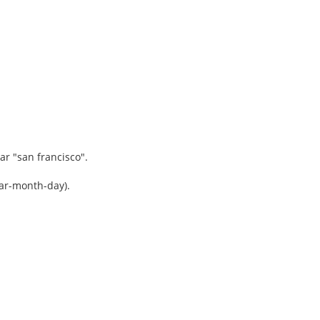
r "san francisco".
ear-month-day).