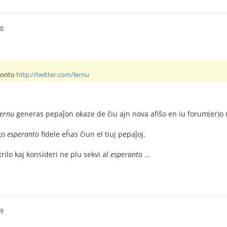
40
 konto
http://twitter.com/lernu
lernu
generas pepaĵon okaze de ĉiu ajn nova afiŝo en iu forum(er)o
go
esperanto
fidele eĥas ĉiun el tiuj pepaĵoj.
ltrilo kaj konsideri ne plu sekvi al
esperanto
...
59