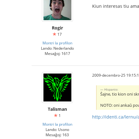
Kiun interesas tiu am
Rogir
17
Montri la profilon
Lando: Nederlando
Mesaĝoj: 1617
2009-decembro-25 19:15:
Hispanio:
Ŝajne, tio kion oni sk
NOTO: oni ankaŭ pova
Talisman
1
http://identi.ca/lernu/a
Montri la profilon
Lando: Usono
Mesaĝoj: 163