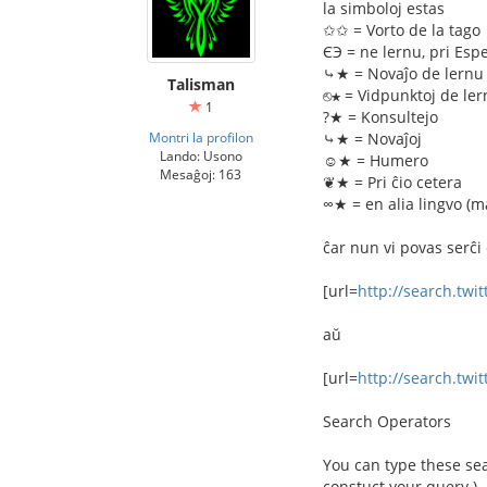
la simboloj estas
✩✩ = Vorto de la tago
ЄЭ = ne lernu, pri Esp
⤷★ = Novaĵo de lernu
Talisman
⎋★ = Vidpunktoj de le
1
?★ = Konsultejo
Montri la profilon
⤷★ = Novaĵoj
Lando: Usono
☺★ = Humero
Mesaĝoj: 163
❦★ = Pri ĉio cetera
∞★ = en alia lingvo (
ĉar nun vi povas serĉi
[url=
http://search.tw
aŭ
[url=
http://search.twi
Search Operators
You can type these sea
constuct your query.)