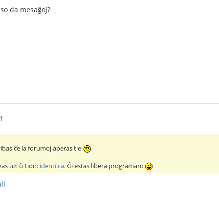
aso da mesaĝoj?
11
ribas ĉe la forumoj aperas tie
s uzi ĉi tion:
identi.ca
. Ĝi estas libera programaro
ll