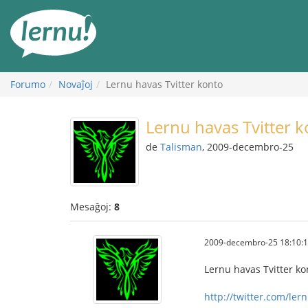
Al
la
enhavo
Forumo
Novaĵoj
Lernu havas Tvitter konto
Lernu havas Tvitter 
de
Talisman
, 2009-decembro-25
Mesaĝoj:
8
2009-decembro-25 18:10:
Lernu havas Tvitter ko
http://twitter.com/ler