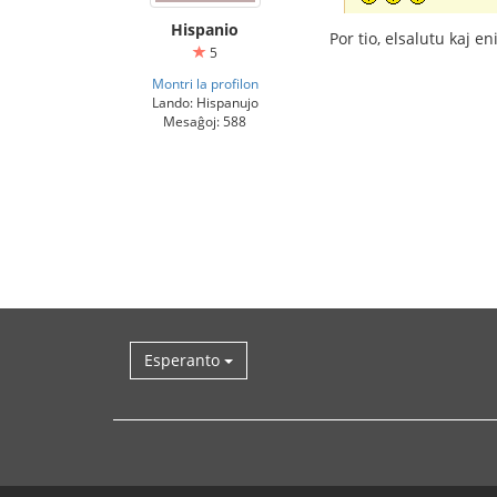
Hispanio
Por tio, elsalutu kaj e
5
Montri la profilon
Lando: Hispanujo
Mesaĝoj: 588
Esperanto