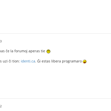
33
ibas ĉe la forumoj aperas tie
 uzi ĉi tion:
identi.ca
. Ĝi estas libera programaro
52