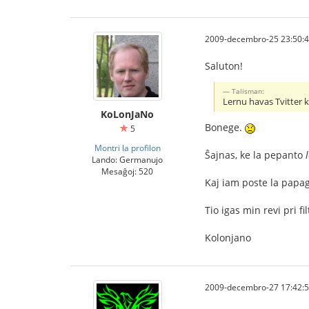
2009-decembro-25 23:50:
Saluton!
Talisman:
Lernu havas Tvitter
KoLonJaNo
Bonege.
5
Montri la profilon
Ŝajnas, ke la pepanto
Lando: Germanujo
Mesaĝoj: 520
Kaj iam poste la papa
Tio igas min revi pri fi
Kolonjano
2009-decembro-27 17:42: