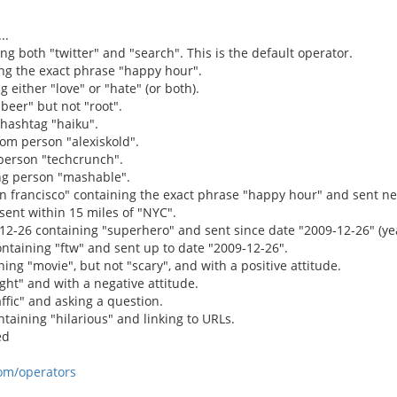
..
ng both "twitter" and "search". This is the default operator.
ng the exact phrase "happy hour".
 either "love" or "hate" (or both).
"beer" but not "root".
 hashtag "haiku".
rom person "alexiskold".
 person "techcrunch".
g person "mashable".
n francisco" containing the exact phrase "happy hour" and sent nea
ent within 15 miles of "NYC".
12-26 containing "superhero" and sent since date "2009-12-26" (y
ontaining "ftw" and sent up to date "2009-12-26".
ing "movie", but not "scary", and with a positive attitude.
ight" and with a negative attitude.
raffic" and asking a question.
containing "hilarious" and linking to URLs.
ed
com/operators