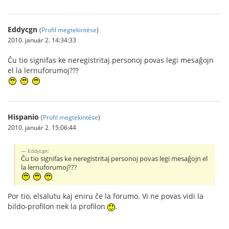
Eddycgn
(
Profil megtekintése
)
2010. január 2. 14:34:33
Ĉu tio signifas ke neregistritaj personoj povas legi mesaĝojn
el la lernuforumoj???
Hispanio
(
Profil megtekintése
)
2010. január 2. 15:06:44
Eddycgn:
Ĉu tio signifas ke neregistritaj personoj povas legi mesaĝojn el
la lernuforumoj???
Por tio, elsalutu kaj eniru ĉe la forumo. Vi ne povas vidi la
bildo-profilon nek la profilon
.