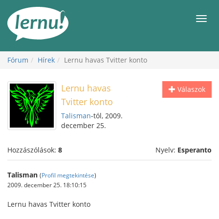
Tartalom
Men
Fórum
Hírek
Lernu havas Tvitter konto
Lernu havas
Válaszok
Tvitter konto
Talisman
-tól, 2009.
december 25.
Hozzászólások:
8
Nyelv:
Esperanto
Talisman
(
Profil megtekintése
)
2009. december 25. 18:10:15
Lernu havas Tvitter konto