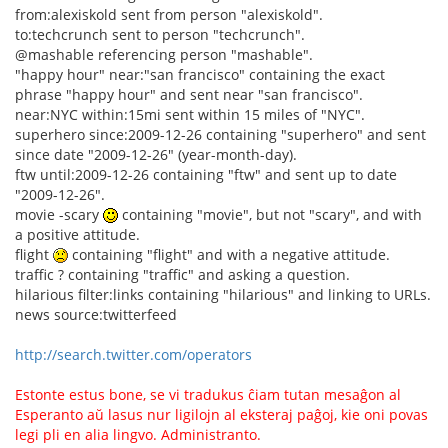
from:alexiskold sent from person "alexiskold".
to:techcrunch sent to person "techcrunch".
@mashable referencing person "mashable".
"happy hour" near:"san francisco" containing the exact
phrase "happy hour" and sent near "san francisco".
near:NYC within:15mi sent within 15 miles of "NYC".
superhero since:2009-12-26 containing "superhero" and sent
since date "2009-12-26" (year-month-day).
ftw until:2009-12-26 containing "ftw" and sent up to date
"2009-12-26".
movie -scary
containing "movie", but not "scary", and with
a positive attitude.
flight
containing "flight" and with a negative attitude.
traffic ? containing "traffic" and asking a question.
hilarious filter:links containing "hilarious" and linking to URLs.
news source:twitterfeed
http://search.twitter.com/operators
Estonte estus bone, se vi tradukus ĉiam tutan mesaĝon al
Esperanto aŭ lasus nur ligilojn al eksteraj paĝoj, kie oni povas
legi pli en alia lingvo. Administranto.