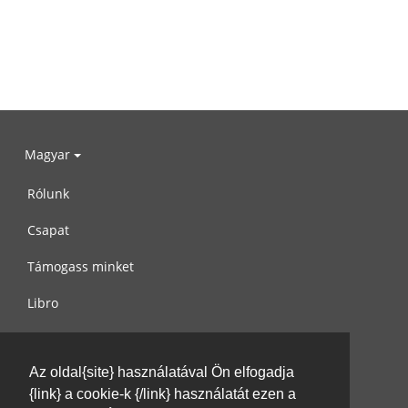
Magyar
Rólunk
Csapat
Támogass minket
Libro
Adatvédelem
Az oldal{site} használatával Ön elfogadja
Használati feltételek
{link} a cookie-k {/link} használatát ezen a