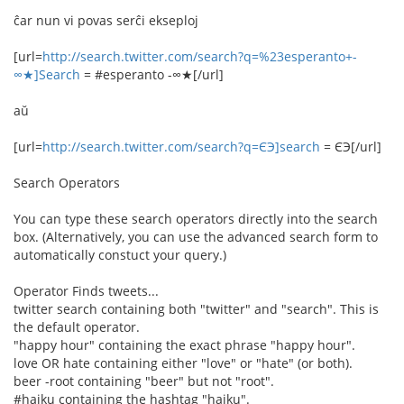
ĉar nun vi povas serĉi ekseploj
[url=
http://search.twitter.com/search?q=%23esperanto+-
∞★]Search
= #esperanto -∞★[/url]
aŭ
[url=
http://search.twitter.com/search?q=ЄЭ]search
= ЄЭ[/url]
Search Operators
You can type these search operators directly into the search
box. (Alternatively, you can use the advanced search form to
automatically constuct your query.)
Operator Finds tweets...
twitter search containing both "twitter" and "search". This is
the default operator.
"happy hour" containing the exact phrase "happy hour".
love OR hate containing either "love" or "hate" (or both).
beer -root containing "beer" but not "root".
#haiku containing the hashtag "haiku".