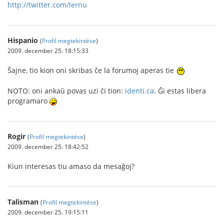
http://twitter.com/lernu
Hispanio
(
Profil megtekintése
)
2009. december 25. 18:15:33
Ŝajne, tio kion oni skribas ĉe la forumoj aperas tie
NOTO: oni ankaŭ povas uzi ĉi tion:
identi.ca
. Ĝi estas libera
programaro
Rogir
(
Profil megtekintése
)
2009. december 25. 18:42:52
Kiun interesas tiu amaso da mesaĝoj?
Talisman
(
Profil megtekintése
)
2009. december 25. 19:15:11