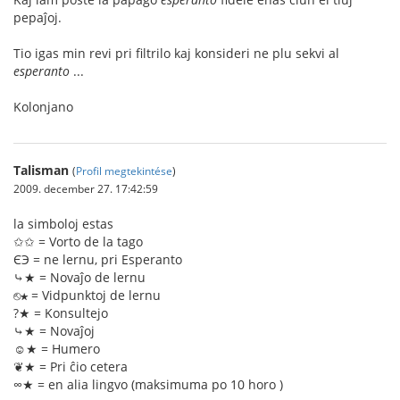
pepaĵoj.
Tio igas min revi pri filtrilo kaj konsideri ne plu sekvi al
esperanto
...
Kolonjano
Talisman
(
Profil megtekintése
)
2009. december 27. 17:42:59
la simboloj estas
✩✩ = Vorto de la tago
ЄЭ = ne lernu, pri Esperanto
⤷★ = Novaĵo de lernu
⎋★ = Vidpunktoj de lernu
?★ = Konsultejo
⤷★ = Novaĵoj
☺★ = Humero
❦★ = Pri ĉio cetera
∞★ = en alia lingvo (maksimuma po 10 horo )