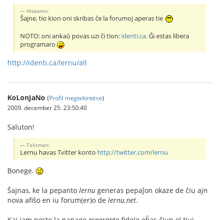
Hispanio:
Ŝajne, tio kion oni skribas ĉe la forumoj aperas tie
NOTO: oni ankaŭ povas uzi ĉi tion:
identi.ca
. Ĝi estas libera
programaro
http://identi.ca/lernu/all
KoLonJaNo
(
Profil megtekintése
)
2009. december 25. 23:50:40
Saluton!
Talisman:
Lernu havas Tvitter konto
http://twitter.com/lernu
Bonege.
Ŝajnas, ke la pepanto
lernu
generas pepaĵon okaze de ĉiu ajn
nova afiŝo en iu forum(er)o de
lernu.net
.
Kaj iam poste la papago
esperanto
fidele eĥas ĉiun el tiuj