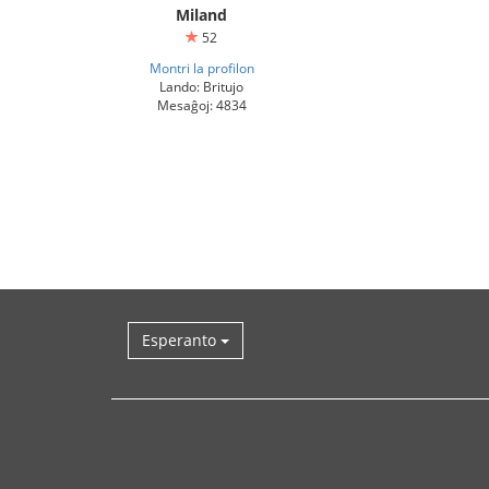
Miland
52
Montri la profilon
Lando: Britujo
Mesaĝoj: 4834
Esperanto