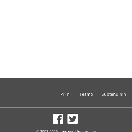
Pri ni
Teamo
Subtenu nin
© 2002-2026 lernu.net |
Impressum