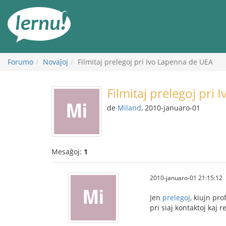
Al
la
enhavo
Forumo
Novaĵoj
Filmitaj prelegoj pri Ivo Lapenna de UEA
Filmitaj prelegoj pri
de
Miland
, 2010-januaro-01
Mesaĝoj:
1
2010-januaro-01 21:15:12
Jen
prelegoj
, kiujn pr
pri siaj kontaktoj kaj