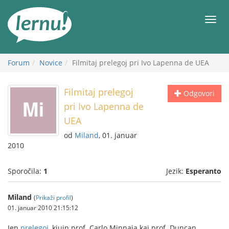
K
vsebini
Meni
Forum
Novice
Filmitaj prelegoj pri Ivo Lapenna de UEA
Filmitaj prelegoj
Odgovori
pri Ivo Lapenna de
UEA
od
Miland
, 01. januar
2010
Sporočila:
1
Jezik:
Esperanto
Miland
(
Prikaži profil
)
01. januar 2010 21:15:12
Jen
prelegoj
, kiujn prof. Carlo Minnaja kaj prof. Duncan