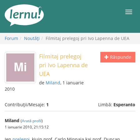
Mergi
la
Meni
conținut
Forum
Noutăţi
Filmitaj prelegoj pri Ivo Lapenna de UEA
Filmitaj prelegoj
Răspunde
pri Ivo Lapenna de
UEA
de
Miland
, 1 ianuarie
2010
Contribuții/Mesaje:
1
Limbă:
Esperanto
Miland
(
Arată profil
)
1 ianuarie 2010, 21:15:12
Jen
prelegoj
, kiujn prof. Carlo Minnaja kaj prof. Duncan