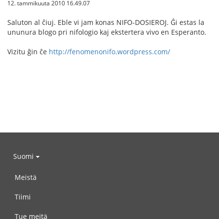
12. tammikuuta 2010 16.49.07
Saluton al ĉiuj. Eble vi jam konas NIFO-DOSIEROJ. Ĝi estas la
ununura blogo pri nifologio kaj ekstertera vivo en Esperanto.
Vizitu ĝin ĉe
http://fenomenonifo.wordpress.com/
Suomi
Meistä
Tiimi
Tue meitä