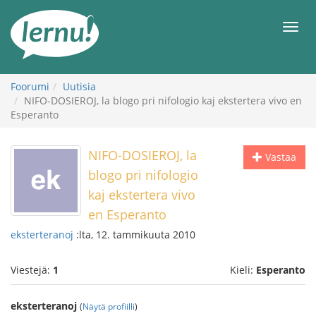
Tästä
sisältöön
Men
Foorumi
Uutisia
NIFO-DOSIEROJ, la blogo pri nifologio kaj ekstertera vivo en
Esperanto
NIFO-DOSIEROJ, la
Vastaa
blogo pri nifologio
kaj ekstertera vivo
en Esperanto
eksterteranoj
:lta, 12. tammikuuta 2010
Viestejä:
1
Kieli:
Esperanto
eksterteranoj
(
Näytä profiilli
)