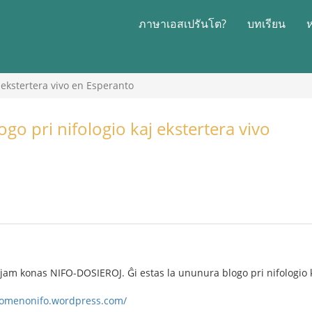
ภาษาเอสเปรันโต?
บทเรียน
 ekstertera vivo en Esperanto
go pri nifologio kaj ekstertera vivo
vi jam konas NIFO-DOSIEROJ. Ĝi estas la ununura blogo pri nifologio 
nomenonifo.wordpress.com/