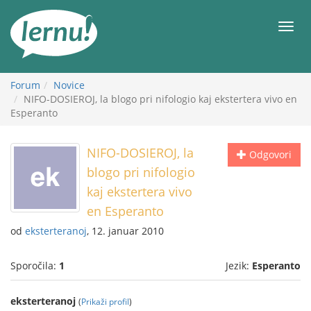
K
vsebini
Meni
Forum
Novice
NIFO-DOSIEROJ, la blogo pri nifologio kaj ekstertera vivo en
Esperanto
NIFO-DOSIEROJ, la
Odgovori
blogo pri nifologio
kaj ekstertera vivo
en Esperanto
od
eksterteranoj
, 12. januar 2010
Sporočila:
1
Jezik:
Esperanto
eksterteranoj
(
Prikaži profil
)