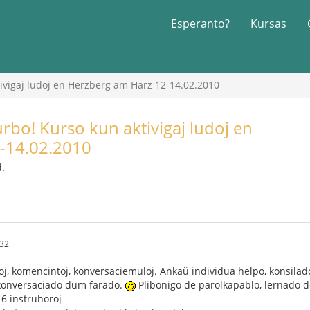
Esperanto?
Kursas
ivigaj ludoj en Herzberg am Harz 12-14.02.2010
rbo! Kurso kun aktivigaj ludoj en
-14.02.2010
d.
:32
, komencintoj, konversaciemuloj. Ankaŭ individua helpo, konsilado 
konversaciado dum farado.
Plibonigo de parolkapablo, lernado de
16 instruhoroj