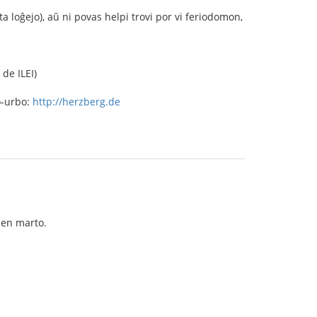
loĝejo), aŭ ni povas helpi trovi por vi feriodomon,
 de ILEI)
o-urbo:
http://herzberg.de
s en marto.