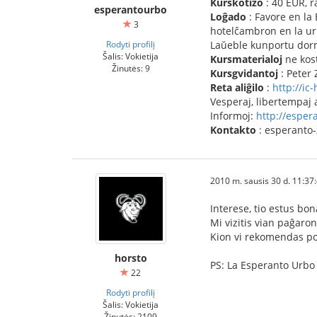
Kurskotizo
: 40 EUR, r
esperantourbo
Loĝado
: Favore en la
3
hotelĉambron en la ur
Rodyti profilį
Laŭeble kunportu dor
Šalis: Vokietija
Kursmaterialoj
ne kost
Žinutės: 9
Kursgvidantoj
: Peter 
Reta aliĝilo
:
http://ic
Vesperaj, libertempaj
Informoj:
http://esper
Kontakto
: esperant
2010 m. sausis 30 d. 11:37
Interese, tio estus bon
Mi vizitis vian paĝaro
Kion vi rekomendas po
horsto
PS: La Esperanto Urbo 
22
Rodyti profilį
Šalis: Vokietija
Žinutės: 2109