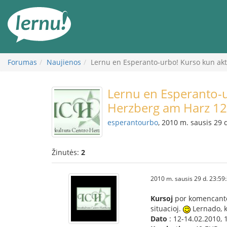
Į
turinį
Forumas
Naujienos
Lernu en Esperanto-urbo! Kurso kun akt
Lernu en Esperanto-u
Herzberg am Harz 12
esperantourbo
, 2010 m. sausis 29 
Žinutės:
2
2010 m. sausis 29 d. 23:59
Kursoj
por komencantoj
situacioj.
Lernado, 
Dato
: 12-14.02.2010, 