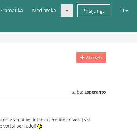
Gramatika
Mediateka
LT
Prisijungti
Atsakyti
Kalba:
Esperanto
pri gramatiko. Intensa lernado en veraj viv-
 vortoj per ludoj!