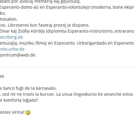
abato por asociaj membroj kaj gejunuloj.
 Esperanto-domo aŭ en Esperanto-volontulejo (moderna, bone ekipita 
bo.
mosakon.
os. Libroservo kun favoraj prezoj je dispono.
Zilvar kaj Zsófia Kóródy (diplomita Esperanto-instruistino, estrarano
-herzberg.de
 amuzaĵoj, muziko, filmoj en Esperanto. Urborigardado en Esperant
anto-urbo.de
o-zentrum@web.de
:49
a ŝanco fuĝi de la karnavalo.
n, sed mi ne trovis la kurson. La unua lingvokurso tie anoncite esto
r komforta loĝado?
estas virina!