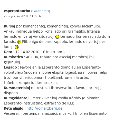
esperantourbo
(
Pokaż profil
)
29 stycznia 2010, 23:59:32
Kursoj
por komencantoj, komencintoj, konversaciemuloj.
Ankaŭ individua helpo, konsilado pri gramatiko. Intensa
lernado en veraj viv-situacioj.
Lernado, konversaciado dum
farado.
Plibonigo de parolkapablo, lernado de vortoj per
ludoj!
Dato
: 12-14.02.2010, 16 instruhoroj
Kurskotizo
: 40 EUR, rabato por asociaj membroj kaj
gejunuloj.
Loĝado
: Favore en la Esperanto-domo aŭ en Esperanto-
volontulejo (moderna, bone ekipita loĝejo), aŭ ni povas helpi
trovi por vi feriodomon, hotelĉambron en la urbo.
Laŭeble kunportu dormosakon.
Kursmaterialoj
ne kostos. Libroservo kun favoraj prezoj je
dispono.
Kursgvidantoj
: Peter Zilvar kaj Zsófia Kóródy (diplomita
Esperanto-instruistino, estrarano de ILEI)
Reta aliĝilo
:
http://ic-herzberg.de
Vesperaj, libertempaj amuzaĵoj, muziko, filmoj en Esperanto.