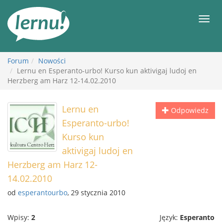
Więcej
Men
Forum
Nowości
Lernu en Esperanto-urbo! Kurso kun aktivigaj ludoj en
Herzberg am Harz 12-14.02.2010
Lernu en
Odpowiedz
Esperanto-urbo!
Kurso kun
aktivigaj ludoj en
Herzberg am Harz 12-
14.02.2010
od
esperantourbo
, 29 stycznia 2010
Wpisy:
2
Język:
Esperanto