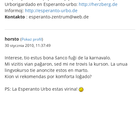
Urborigardado en Esperanto-urbo:
http://herzberg.de
Informoj:
http://esperanto-urbo.de
Kontakto
: esperanto-zentrum@web.de
horsto
(
Pokaż profil
)
30 stycznia 2010, 11:37:49
Interese, tio estus bona ŝanco fuĝi de la karnavalo.
Mi vizitis vian paĝaron, sed mi ne trovis la kurson. La unua
lingvokurso tie anoncite estos en marto.
Kion vi rekomendas por komforta loĝado?
PS: La Esperanto Urbo estas virina!