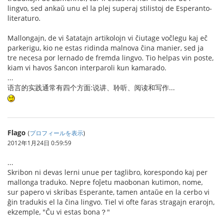
lingvo, sed ankaŭ unu el la plej superaj stilistoj de Esperanto-
literaturo.
Mallongajn, de vi ŝatatajn artikolojn vi ĉiutage voĉlegu kaj eĉ
parkerigu, kio ne estas ridinda malnova ĉina manier, sed ja
tre necesa por lernado de fremda lingvo. Tio helpas vin poste,
kiam vi havos ŝancon interparoli kun kamarado.
...
语言的实践通常有四个方面:说讲、聆听、阅读和写作...
Flago
(
プロフィールを表示
)
2012年1月24日 0:59:59
...
Skribon ni devas lerni unue per taglibro, korespondo kaj per
mallonga traduko. Nepre foĵetu maobonan kutimon, nome,
sur papero vi skribas Esperante, tamen antaŭe en la cerbo vi
ĝin tradukis el la ĉina lingvo. Tiel vi ofte faras stragajn erarojn,
ekzemple, "Ĉu vi estas bona？"