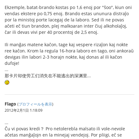
Ekzemple, batat-brando kostas po 1,6 enoj por "ŝoo", kiun oni
vendas ekstere po 0,75 enoj. Brando estas ununura distraĵo
por la ministoj porte lacegaj de la laboro. Sed ili ne povas
aĉeti eĉ tiun brandon, plej malkoaran inter ĉiuj alkoholaĵoj,
ĉar ili devas vivi per 40 procentoj de 2,5 enoj.
Ili manĝas matene kaĉon, tage kaj vespere rizaĵon kaj nokte
ree kaĉon. Krom la regula 16-hora laboro en tago, oni ankoraŭ
devigas ilin labori 2-3 horajn nokte, kaj donas al ili kaĉon
dufoje!
...
那卡片却使劳工们消失在不能逃出的深渊里...
Flago
(
プロフィールを表示
)
2012年2月1日 1:18:09
...
Ĉu vi povas kredi？ Pro netolerebla malsato ili vole-nevole
aĉetas manĝaĵojn en la minejaj vendejoj. Por pliigi, eĉ se