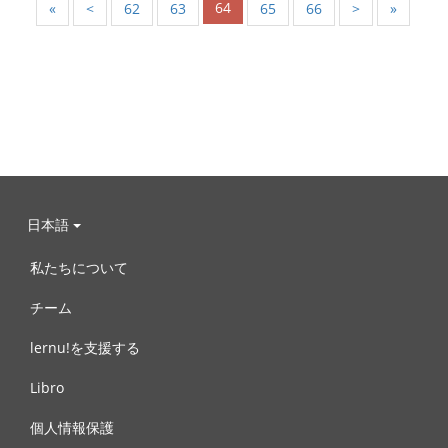
64
«
<
62
63
65
66
>
»
日本語
私たちについて
チーム
lernu!を支援する
Libro
個人情報保護