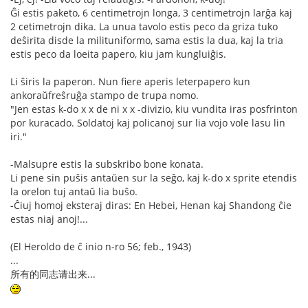
Ĝi estis paketo, 6 centimetrojn longa, 3 centimetrojn larĝa kaj
2 cetimetrojn dika. La unua tavolo estis peco da griza tuko
deŝirita disde la milituniformo, sama estis la dua, kaj la tria
estis peco da loeita papero, kiu jam kungluiĝis.
Li ŝiris la paperon. Nun fiere aperis leterpapero kun
ankoraŭfreŝruĝa stampo de trupa nomo.
"Jen estas k-do x x de ni x x -divizio, kiu vundita iras posfrinton
por kuracado. Soldatoj kaj policanoj sur lia vojo vole lasu lin
iri."
-Malsupre estis la subskribo bone konata.
Li pene sin puŝis antaŭen sur la seĝo, kaj k-do x sprite etendis
la orelon tuj antaŭ lia buŝo.
-Ĉiuj homoj eksteraj diras: En Hebei, Henan kaj Shandong ĉie
estas niaj anoj!...
(El Heroldo de ĉ inio n-ro 56; feb., 1943)
...
所有的同志请出来...