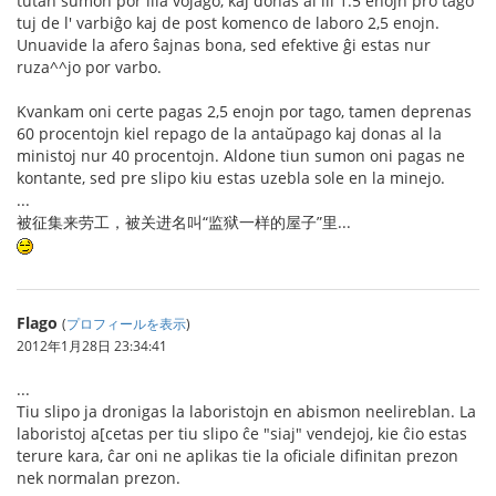
tutan sumon por ilia vojaĝo, kaj donas al ili 1.5 enojn pro tago
tuj de l' varbiĝo kaj de post komenco de laboro 2,5 enojn.
Unuavide la afero ŝajnas bona, sed efektive ĝi estas nur
ruza^^jo por varbo.
Kvankam oni certe pagas 2,5 enojn por tago, tamen deprenas
60 procentojn kiel repago de la antaŭpago kaj donas al la
ministoj nur 40 procentojn. Aldone tiun sumon oni pagas ne
kontante, sed pre slipo kiu estas uzebla sole en la minejo.
...
被征集来劳工，被关进名叫“监狱一样的屋子”里...
Flago
(
プロフィールを表示
)
2012年1月28日 23:34:41
...
Tiu slipo ja dronigas la laboristojn en abismon neelireblan. La
laboristoj a[cetas per tiu slipo ĉe "siaj" vendejoj, kie ĉio estas
terure kara, ĉar oni ne aplikas tie la oficiale difinitan prezon
nek normalan prezon.