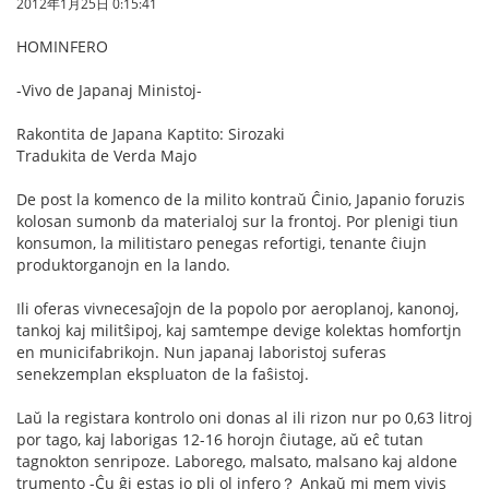
2012年1月25日 0:15:41
HOMINFERO
-Vivo de Japanaj Ministoj-
Rakontita de Japana Kaptito: Sirozaki
Tradukita de Verda Majo
De post la komenco de la milito kontraŭ Ĉinio, Japanio foruzis
kolosan sumonb da materialoj sur la frontoj. Por plenigi tiun
konsumon, la militistaro penegas refortigi, tenante ĉiujn
produktorganojn en la lando.
Ili oferas vivnecesaĵojn de la popolo por aeroplanoj, kanonoj,
tankoj kaj militŝipoj, kaj samtempe devige kolektas homfortjn
en municifabrikojn. Nun japanaj laboristoj suferas
senekzemplan ekspluaton de la faŝistoj.
Laŭ la registara kontrolo oni donas al ili rizon nur po 0,63 litroj
por tago, kaj laborigas 12-16 horojn ĉiutage, aŭ eĉ tutan
tagnokton senripoze. Laborego, malsato, malsano kaj aldone
trumento -Ĉu ĝi estas io pli ol infero？ Ankaŭ mi mem vivis