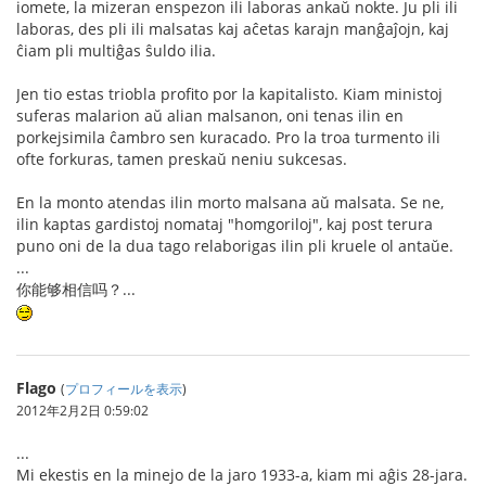
iomete, la mizeran enspezon ili laboras ankaŭ nokte. Ju pli ili
laboras, des pli ili malsatas kaj aĉetas karajn manĝaĵojn, kaj
ĉiam pli multiĝas ŝuldo ilia.
Jen tio estas triobla profito por la kapitalisto. Kiam ministoj
suferas malarion aŭ alian malsanon, oni tenas ilin en
porkejsimila ĉambro sen kuracado. Pro la troa turmento ili
ofte forkuras, tamen preskaŭ neniu sukcesas.
En la monto atendas ilin morto malsana aŭ malsata. Se ne,
ilin kaptas gardistoj nomataj "homgoriloj", kaj post terura
puno oni de la dua tago relaborigas ilin pli kruele ol antaŭe.
...
你能够相信吗？...
Flago
(
プロフィールを表示
)
2012年2月2日 0:59:02
...
Mi ekestis en la minejo de la jaro 1933-a, kiam mi aĝis 28-jara.