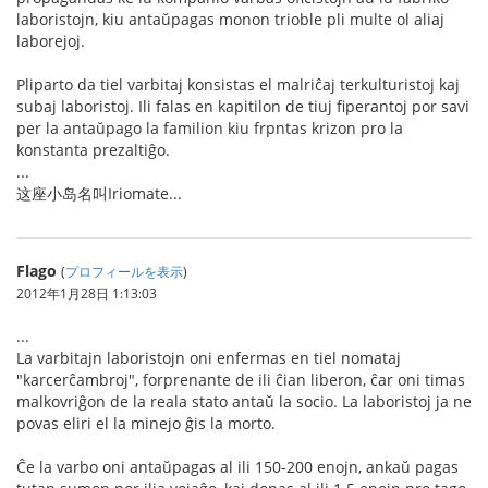
laboristojn, kiu antaŭpagas monon trioble pli multe ol aliaj
laborejoj.
Pliparto da tiel varbitaj konsistas el malriĉaj terkulturistoj kaj
subaj laboristoj. Ili falas en kapitilon de tiuj fiperantoj por savi
per la antaŭpago la familion kiu frpntas krizon pro la
konstanta prezaltiĝo.
...
这座小岛名叫Iriomate...
Flago
(
プロフィールを表示
)
2012年1月28日 1:13:03
...
La varbitajn laboristojn oni enfermas en tiel nomataj
"karcerĉambroj", forprenante de ili ĉian liberon, ĉar oni timas
malkovriĝon de la reala stato antaŭ la socio. La laboristoj ja ne
povas eliri el la minejo ĝis la morto.
Ĉe la varbo oni antaŭpagas al ili 150-200 enojn, ankaŭ pagas