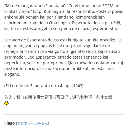
"Mi ne manĝas vinon." anstataŭ "Ĉu vi fartas bone？" "Mi ne
trinkas vinon." k.t.p. Kutimiĝu al la rekta skribo. Poste vi povas
enkonduki bonajn kaj por aliandanoj kompreneblajn
esprimmanierojn de la ĉina lingvo. Esperanto devas pli riĉiĝi,
kaj tio ne estas atingebla sen peno de ni aziaj esperantstoj.
Lernado de Esperanto devas esti kunigita kun ĝia praktiko. La
anglan lingvon vi popvus lerni nur pro devigo flanke de
lernejo, la francan pro via gusto al ĝia literaturo, kaj la rusan
pro"modo". Sed Esperanto-lernado estas sensenca kaj
neperfekta, se vi ne partoprenas ĝian movadon enlandoan kaj
poste internacian. Lernu kaj dume praktiku! Jen estas nia
slogano.
(El Lernilo de Esperanto n-ro 4; apr.,1943)
...
首先，我们必须使用世界语书写日记，通信和翻译一些小文章...
Flago
(
プロフィールを表示
)