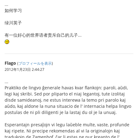
...
如何学习
绿川英子
有一位好心的世界语者责斥自己的儿子...
Flago
(
プロフィールを表示
)
2012年1月23日 2:44:27
...
Praktiko de lingvo ĝenerale havas kvar flankojn: paroli, aŭdi,
legi kaj skribi. Sed por pliparto el niaj legantoj, tute izolitaj
disde samideanoj, ne estus interewa la temo pri parolo kaj
aŭdo, kaj aldone la nuna situacio de l' internacia helpa lingvo
postulas de ni pli diligenti je la lastaj du ol je la unuaj.
Esperantajn presaĵojn vi legu laŭeble multe, vaste, profunde
kaj ripete. Ni precipe rekomendas al vi la originalojn kaj
tradukojn de Zamenhof, ĉar li estas ne nur kreanto de l'