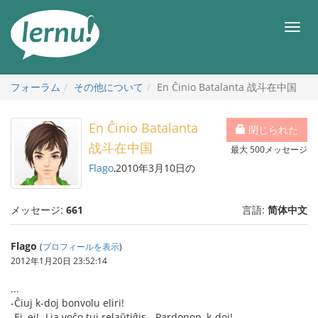
目
次
メ
へ
ニ
ュ
ー
フォーラム
その他について
En Ĉinio Batalanta 战斗在中国
En Ĉinio Batalanta
閉じられた
战斗在中国
最大 500メッセージ
Flago
,2010年3月10日の
メッセージ:
661
言語:
简体中文
Flago
(
プロフィールを表示
)
2012年1月20日 23:52:14
...
-Ĉiuj k-doj bonvolu eliri!
-Ej, ej! -Lia voĉo tuj relaŭtiĝis. -Pardonon, k-doj!