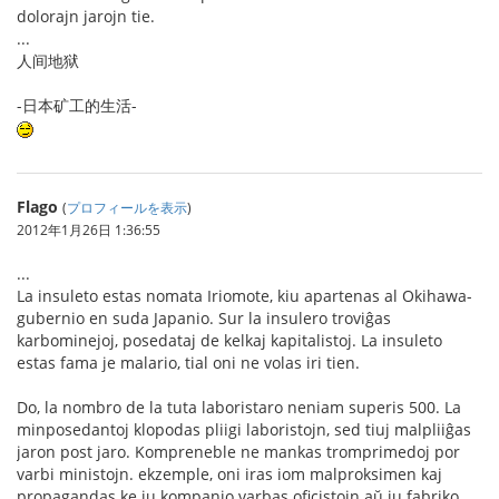
dolorajn jarojn tie.
...
人间地狱
-日本矿工的生活-
Flago
(
プロフィールを表示
)
2012年1月26日 1:36:55
...
La insuleto estas nomata Iriomote, kiu apartenas al Okihawa-
gubernio en suda Japanio. Sur la insulero troviĝas
karbominejoj, posedataj de kelkaj kapitalistoj. La insuleto
estas fama je malario, tial oni ne volas iri tien.
Do, la nombro de la tuta laboristaro neniam superis 500. La
minposedantoj klopodas pliigi laboristojn, sed tiuj malpliiĝas
jaron post jaro. Kompreneble ne mankas tromprimedoj por
varbi ministojn. ekzemple, oni iras iom malproksimen kaj
propagandas ke iu kompanio varbas oficistojn aŭ iu fabriko