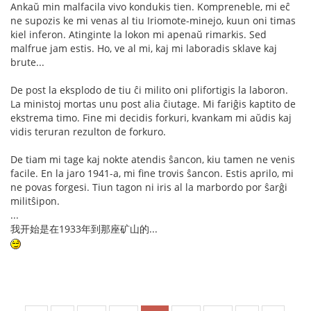
Ankaŭ min malfacila vivo kondukis tien. Kompreneble, mi eĉ
ne supozis ke mi venas al tiu Iriomote-minejo, kuun oni timas
kiel inferon. Atinginte la lokon mi apenaŭ rimarkis. Sed
malfrue jam estis. Ho, ve al mi, kaj mi laboradis sklave kaj
brute...
De post la eksplodo de tiu ĉi milito oni plifortigis la laboron.
La ministoj mortas unu post alia ĉiutage. Mi fariĝis kaptito de
ekstrema timo. Fine mi decidis forkuri, kvankam mi aŭdis kaj
vidis teruran rezulton de forkuro.
De tiam mi tage kaj nokte atendis ŝancon, kiu tamen ne venis
facile. En la jaro 1941-a, mi fine trovis ŝancon. Estis aprilo, mi
ne povas forgesi. Tiun tagon ni iris al la marbordo por ŝarĝi
militŝipon.
...
我开始是在1933年到那座矿山的...