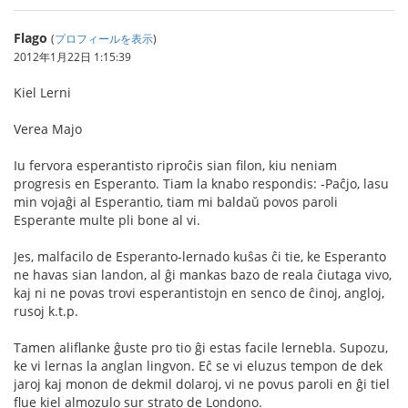
Flago
(
プロフィールを表示
)
2012年1月22日 1:15:39
Kiel Lerni
Verea Majo
Iu fervora esperantisto riproĉis sian filon, kiu neniam
progresis en Esperanto. Tiam la knabo respondis: -Paĉjo, lasu
min vojaĝi al Esperantio, tiam mi baldaŭ povos paroli
Esperante multe pli bone al vi.
Jes, malfacilo de Esperanto-lernado kuŝas ĉi tie, ke Esperanto
ne havas sian landon, al ĝi mankas bazo de reala ĉiutaga vivo,
kaj ni ne povas trovi esperantistojn en senco de ĉinoj, angloj,
rusoj k.t.p.
Tamen aliflanke ĝuste pro tio ĝi estas facile lernebla. Supozu,
ke vi lernas la anglan lingvon. Eĉ se vi eluzus tempon de dek
jaroj kaj monon de dekmil dolaroj, vi ne povus paroli en ĝi tiel
flue kiel almozulo sur strato de Londono.