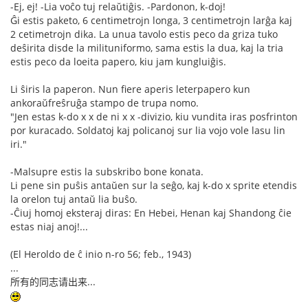
-Ej, ej! -Lia voĉo tuj relaŭtiĝis. -Pardonon, k-doj!
Ĝi estis paketo, 6 centimetrojn longa, 3 centimetrojn larĝa kaj
2 cetimetrojn dika. La unua tavolo estis peco da griza tuko
deŝirita disde la milituniformo, sama estis la dua, kaj la tria
estis peco da loeita papero, kiu jam kungluiĝis.
Li ŝiris la paperon. Nun fiere aperis leterpapero kun
ankoraŭfreŝruĝa stampo de trupa nomo.
"Jen estas k-do x x de ni x x -divizio, kiu vundita iras posfrinton
por kuracado. Soldatoj kaj policanoj sur lia vojo vole lasu lin
iri."
-Malsupre estis la subskribo bone konata.
Li pene sin puŝis antaŭen sur la seĝo, kaj k-do x sprite etendis
la orelon tuj antaŭ lia buŝo.
-Ĉiuj homoj eksteraj diras: En Hebei, Henan kaj Shandong ĉie
estas niaj anoj!...
(El Heroldo de ĉ inio n-ro 56; feb., 1943)
...
所有的同志请出来...