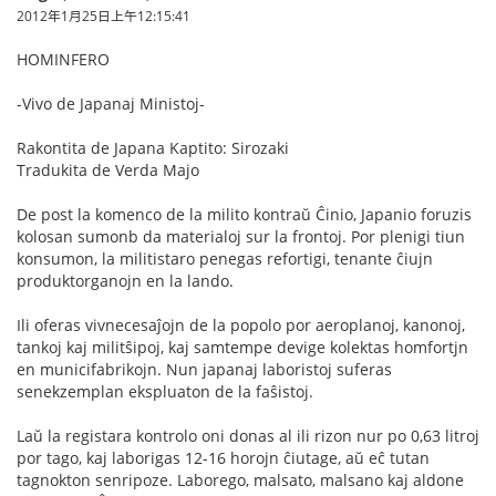
2012年1月25日上午12:15:41
HOMINFERO
-Vivo de Japanaj Ministoj-
Rakontita de Japana Kaptito: Sirozaki
Tradukita de Verda Majo
De post la komenco de la milito kontraŭ Ĉinio, Japanio foruzis
kolosan sumonb da materialoj sur la frontoj. Por plenigi tiun
konsumon, la militistaro penegas refortigi, tenante ĉiujn
produktorganojn en la lando.
Ili oferas vivnecesaĵojn de la popolo por aeroplanoj, kanonoj,
tankoj kaj militŝipoj, kaj samtempe devige kolektas homfortjn
en municifabrikojn. Nun japanaj laboristoj suferas
senekzemplan ekspluaton de la faŝistoj.
Laŭ la registara kontrolo oni donas al ili rizon nur po 0,63 litroj
por tago, kaj laborigas 12-16 horojn ĉiutage, aŭ eĉ tutan
tagnokton senripoze. Laborego, malsato, malsano kaj aldone