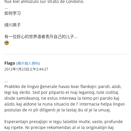
flue kiel almozulo sur strato de Londono.
...
如何学习
绿川英子
有一位好心的世界语者责斥自己的儿子...
Flago
(
顯示個人資料
)
2012年1月23日上午2:44:27
...
Praktiko de lingvo ĝenerale havas kvar flankojn: paroli, aŭdi,
legi kaj skribi. Sed por pliparto el niaj legantoj, tute izolitaj
disde samideanoj, ne estus interewa la temo pri parolo kaj
aŭdo, kaj aldone la nuna situacio de l' internacia helpa lingvo
postulas de ni pli diligenti je la lastaj du ol je la unuaj.
Esperantajn presaĵojn vi legu laŭeble multe, vaste, profunde
kaj ripete. Ni precipe rekomendas al vi la originalojn kaj