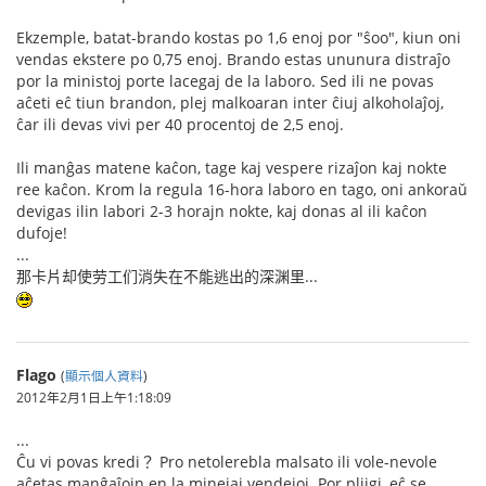
Ekzemple, batat-brando kostas po 1,6 enoj por "ŝoo", kiun oni
vendas ekstere po 0,75 enoj. Brando estas ununura distraĵo
por la ministoj porte lacegaj de la laboro. Sed ili ne povas
aĉeti eĉ tiun brandon, plej malkoaran inter ĉiuj alkoholaĵoj,
ĉar ili devas vivi per 40 procentoj de 2,5 enoj.
Ili manĝas matene kaĉon, tage kaj vespere rizaĵon kaj nokte
ree kaĉon. Krom la regula 16-hora laboro en tago, oni ankoraŭ
devigas ilin labori 2-3 horajn nokte, kaj donas al ili kaĉon
dufoje!
...
那卡片却使劳工们消失在不能逃出的深渊里...
Flago
(
顯示個人資料
)
2012年2月1日上午1:18:09
...
Ĉu vi povas kredi？ Pro netolerebla malsato ili vole-nevole
aĉetas manĝaĵojn en la minejaj vendejoj. Por pliigi, eĉ se