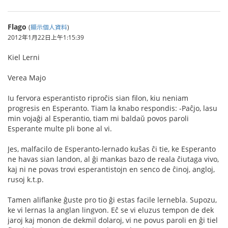
Flago
(
顯示個人資料
)
2012年1月22日上午1:15:39
Kiel Lerni
Verea Majo
Iu fervora esperantisto riproĉis sian filon, kiu neniam
progresis en Esperanto. Tiam la knabo respondis: -Paĉjo, lasu
min vojaĝi al Esperantio, tiam mi baldaŭ povos paroli
Esperante multe pli bone al vi.
Jes, malfacilo de Esperanto-lernado kuŝas ĉi tie, ke Esperanto
ne havas sian landon, al ĝi mankas bazo de reala ĉiutaga vivo,
kaj ni ne povas trovi esperantistojn en senco de ĉinoj, angloj,
rusoj k.t.p.
Tamen aliflanke ĝuste pro tio ĝi estas facile lernebla. Supozu,
ke vi lernas la anglan lingvon. Eĉ se vi eluzus tempon de dek
jaroj kaj monon de dekmil dolaroj, vi ne povus paroli en ĝi tiel