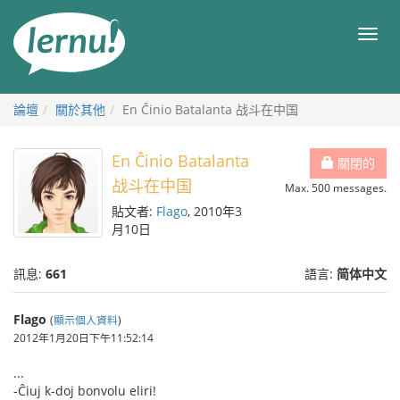
前
往
目
目
錄
錄
論壇
關於其他
En Ĉinio Batalanta 战斗在中国
En Ĉinio Batalanta
關閉的
战斗在中国
Max. 500 messages.
貼文者:
Flago
, 2010年3
月10日
訊息:
661
語言:
简体中文
Flago
(
顯示個人資料
)
2012年1月20日下午11:52:14
...
-Ĉiuj k-doj bonvolu eliri!