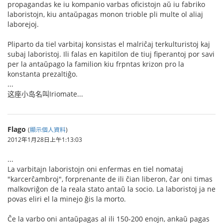
propagandas ke iu kompanio varbas oficistojn aŭ iu fabriko
laboristojn, kiu antaŭpagas monon trioble pli multe ol aliaj
laborejoj.
Pliparto da tiel varbitaj konsistas el malriĉaj terkulturistoj kaj
subaj laboristoj. Ili falas en kapitilon de tiuj fiperantoj por savi
per la antaŭpago la familion kiu frpntas krizon pro la
konstanta prezaltiĝo.
...
这座小岛名叫Iriomate...
Flago
(
顯示個人資料
)
2012年1月28日上午1:13:03
...
La varbitajn laboristojn oni enfermas en tiel nomataj
"karcerĉambroj", forprenante de ili ĉian liberon, ĉar oni timas
malkovriĝon de la reala stato antaŭ la socio. La laboristoj ja ne
povas eliri el la minejo ĝis la morto.
Ĉe la varbo oni antaŭpagas al ili 150-200 enojn, ankaŭ pagas