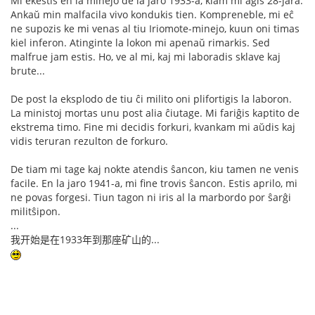
Mi ekestis en la minejo de la jaro 1933-a, kiam mi aĝis 28-jara.
Ankaŭ min malfacila vivo kondukis tien. Kompreneble, mi eĉ
ne supozis ke mi venas al tiu Iriomote-minejo, kuun oni timas
kiel inferon. Atinginte la lokon mi apenaŭ rimarkis. Sed
malfrue jam estis. Ho, ve al mi, kaj mi laboradis sklave kaj
brute...
De post la eksplodo de tiu ĉi milito oni plifortigis la laboron.
La ministoj mortas unu post alia ĉiutage. Mi fariĝis kaptito de
ekstrema timo. Fine mi decidis forkuri, kvankam mi aŭdis kaj
vidis teruran rezulton de forkuro.
De tiam mi tage kaj nokte atendis ŝancon, kiu tamen ne venis
facile. En la jaro 1941-a, mi fine trovis ŝancon. Estis aprilo, mi
ne povas forgesi. Tiun tagon ni iris al la marbordo por ŝarĝi
militŝipon.
...
我开始是在1933年到那座矿山的...