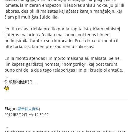
iomete, la mizeran enspezon ili laboras ankaŭ nokte. Ju pli ili
laboras, des pli ili malsatas kaj aĉetas karajn manĝaĵojn, kaj
ĉiam pli multiĝas ŝuldo ilia.
Jen tio estas triobla profito por la kapitalisto. Kiam ministoj
suferas malarion aŭ alian malsanon, oni tenas ilin en
porkejsimila ĉambro sen kuracado. Pro la troa turmento ili
ofte forkuras, tamen preskaŭ neniu sukcesas.
En la monto atendas ilin morto malsana aŭ malsata. Se ne,
ilin kaptas gardistoj nomataj "homgoriloj", kaj post terura
puno oni de la dua tago relaborigas ilin pli kruele ol antaŭe.
...
你能够相信吗？...
Flago
(
顯示個人資料
)
2012年2月2日上午12:59:02
...