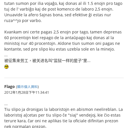
tutan sumon por ilia vojaĝo, kaj donas al ili 1.5 enojn pro tago
tuj de l' varbiĝo kaj de post komenco de laboro 2,5 enojn.
Unuavide la afero ŝajnas bona, sed efektive ĝi estas nur
ruza^^jo por varbo.
Kvankam oni certe pagas 2,5 enojn por tago, tamen deprenas
60 procentojn kiel repago de la antaŭpago kaj donas al la
ministoj nur 40 procentojn. Aldone tiun sumon oni pagas ne
kontante, sed pre slipo kiu estas uzebla sole en la minejo.
...
被征集来劳工，被关进名叫“监狱一样的屋子”里...
Flago
(
顯示個人資料
)
2012年1月28日下午11:34:41
...
Tiu slipo ja dronigas la laboristojn en abismon neelireblan. La
laboristoj a[cetas per tiu slipo ĉe "siaj" vendejoj, kie ĉio estas
terure kara, ĉar oni ne aplikas tie la oficiale difinitan prezon
nek normalan prezon.