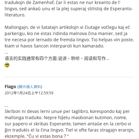
tradukojn de Zamenhof, ĉar li estas ne nur kreanto de l'
lingvo, sed ankaŭ unu el la plej superaj stilistoj de Esperanto-
literaturo.
Mallongajn, de vi ŝatatajn artikolojn vi ĉiutage voĉlegu kaj eĉ
parkerigu, kio ne estas ridinda malnova ĉina manier, sed ja
tre necesa por lernado de fremda lingvo. Tio helpas vin poste,
kiam vi havos ŝancon interparoli kun kamarado.
...
语言的实践通常有四个方面:说讲、聆听、阅读和写作...
Flago
(
顯示個人資料
)
2012年1月24日上午12:59:59
...
Skribon ni devas lerni unue per taglibro, korespondo kaj per
mallonga traduko. Nepre foĵetu maobonan kutimon, nome,
sur papero vi skribas Esperante, tamen antaŭe en la cerbo vi
ĝin tradukis el la ĉina lingvo. Tiel vi ofte faras stragajn erarojn,
ekzemple, "Ĉu vi estas bona？"