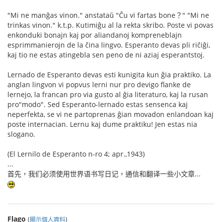
"Mi ne manĝas vinon." anstataŭ "Ĉu vi fartas bone？" "Mi ne
trinkas vinon." k.t.p. Kutimiĝu al la rekta skribo. Poste vi povas
enkonduki bonajn kaj por aliandanoj kompreneblajn
esprimmanierojn de la ĉina lingvo. Esperanto devas pli riĉiĝi,
kaj tio ne estas atingebla sen peno de ni aziaj esperantstoj.
Lernado de Esperanto devas esti kunigita kun ĝia praktiko. La
anglan lingvon vi popvus lerni nur pro devigo flanke de
lernejo, la francan pro via gusto al ĝia literaturo, kaj la rusan
pro"modo". Sed Esperanto-lernado estas sensenca kaj
neperfekta, se vi ne partoprenas ĝian movadon enlandoan kaj
poste internacian. Lernu kaj dume praktiku! Jen estas nia
slogano.
(El Lernilo de Esperanto n-ro 4; apr.,1943)
...
首先，我们必须使用世界语书写日记，通信和翻译一些小文章...
Flago
(
顯示個人資料
)