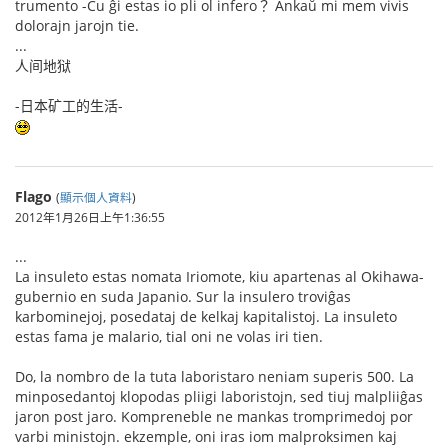
trumento -Ĉu ĝi estas io pli ol infero？ Ankaŭ mi mem vivis
dolorajn jarojn tie.
...
人间地狱
-日本矿工的生活-
Flago
(
顯示個人資料
)
2012年1月26日上午1:36:55
...
La insuleto estas nomata Iriomote, kiu apartenas al Okihawa-
gubernio en suda Japanio. Sur la insulero troviĝas
karbominejoj, posedataj de kelkaj kapitalistoj. La insuleto
estas fama je malario, tial oni ne volas iri tien.
Do, la nombro de la tuta laboristaro neniam superis 500. La
minposedantoj klopodas pliigi laboristojn, sed tiuj malpliiĝas
jaron post jaro. Kompreneble ne mankas tromprimedoj por
varbi ministojn. ekzemple, oni iras iom malproksimen kaj