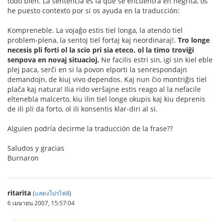
todo bien. La sentencia es la que se encuentra en negrita, os
he puesto contexto por si os ayuda en la traducción:
Kompreneble. La vojaĝo estis tiel longa, la atendo tiel
problem-plena, la sentoj tiel fortaj kaj neordinaraj!.
Tro longe
necesis pli forti ol la scio pri sia eteco, ol la timo troviĝi
senpova en novaj situacioj.
Ne facilis estri sin, igi sin kiel eble
plej paca, serĉi en si la povon elporti la senrespondajn
demandojn, de kiuj vivo dependos. Kaj nun ĉio montriĝis tiel
plaĉa kaj natura! Ilia rido verŝajne estis reago al la nefacile
eltenebla malcerto, kiu ilin tiel longe okupis kaj kiu deprenis
de ili pli da forto, ol ili konsentis klar-diri al si.
Alguien podría decirme la traducción de la frase??
Saludos y gracias
Burnaron
ritarita
(
แสดงโปรไฟล์
)
6 เมษายน 2007, 15:57:04